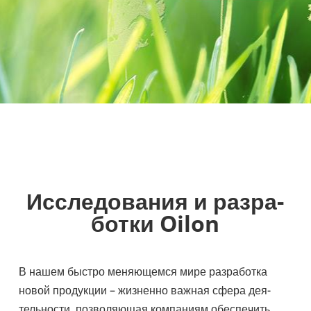
Иссле­до­ва­ния и раз­ра­
ботки Oilon
В нашем быстро меня­ю­щемся мире раз­ра­ботка
новой про­дук­ции – жиз­ненно важная сфера дея­
тель­но­сти, поз­во­ля­ю­щая ком­па­ниям обес­пе­чить