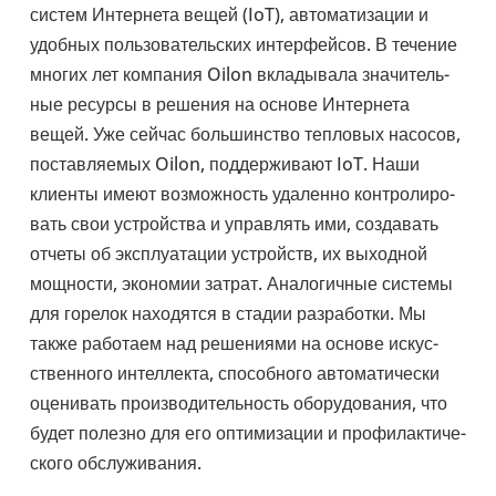
систем Интер­нета вещей (IoT), авто­ма­ти­за­ции и
удобных поль­зо­ва­тель­ских интер­фей­сов. В течение
многих лет ком­па­ния Oilon вкла­ды­вала зна­чи­тель­
ные ресурсы в решения на основе Интер­нета
вещей. Уже сейчас боль­шин­ство теп­ло­вых насосов,
постав­ля­е­мых Oilon, под­дер­жи­вают IoT. Наши
клиенты имеют воз­мож­ность уда­ленно кон­тро­ли­ро­
вать свои устрой­ства и управ­лять ими, созда­вать
отчеты об экс­плу­а­та­ции устройств, их выход­ной
мощ­но­сти, эко­но­мии затрат. Ана­ло­гич­ные системы
для горелок нахо­дятся в стадии раз­ра­ботки. Мы
также рабо­таем над реше­ни­ями на основе искус­
ствен­ного интел­лекта, спо­соб­ного авто­ма­ти­че­ски
оце­ни­вать про­из­во­ди­тель­ность обо­ру­до­ва­ния, что
будет полезно для его опти­ми­за­ции и про­фи­лак­ти­че­
ского обслу­жи­ва­ния.