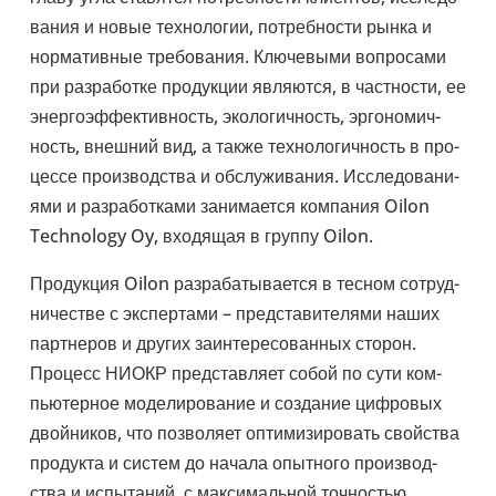
ва­ния и новые тех­но­ло­гии, потреб­но­сти рынка и
нор­ма­тив­ные тре­бо­ва­ния. Клю­че­выми вопро­сами
при раз­ра­ботке про­дук­ции явля­ются, в част­но­сти, ее
энер­го­эф­фек­тив­ность, эко­ло­гич­ность, эрго­но­мич­
ность, внешний вид, а также тех­но­ло­гич­ность в про­
цессе про­из­вод­ства и обслу­жи­ва­ния. Иссле­до­ва­ни­
ями и раз­ра­бот­ками зани­ма­ется ком­па­ния Oilon
Technology Oy, вхо­дя­щая в группу Oilon.
Про­дук­ция Oilon раз­ра­ба­ты­ва­ется в тесном сотруд­
ни­че­стве с экс­пер­тами – пред­ста­ви­те­лями наших
парт­не­ров и других заин­те­ре­со­ван­ных сторон.
Процесс НИОКР пред­став­ляет собой по сути ком­
пью­тер­ное моде­ли­ро­ва­ние и созда­ние циф­ро­вых
двой­ни­ков, что поз­во­ляет опти­ми­зи­ро­вать свой­ства
про­дукта и систем до начала опыт­ного про­из­вод­
ства и испы­та­ний, с мак­си­маль­ной точ­но­стью