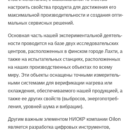
настро­ить свой­ства про­дукта для дости­же­ния его
мак­си­маль­ной про­из­во­ди­тель­но­сти и созда­ния опти­
маль­ных сер­вис­ных решений.
Основ­ная часть нашей экс­пе­ри­мен­таль­ной дея­тель­
но­сти про­во­дится на базе двух иссле­до­ва­тель­ских
центров, рас­по­ло­жен­ных в финском городе Лахти, а
также на испы­та­тель­ных стан­циях, рас­по­ло­жен­ных
на наших про­из­вод­ствен­ных объ­ек­тах по всему
миру. Эти объекты осна­щены точными изме­ри­тель­
ными систе­мами для вери­фи­ка­ции нагрева или
охла­жде­ния, обес­пе­чи­ва­е­мого нашей про­дук­цией, а
также ее других свойств (выбро­сов, энер­го­по­треб­
ле­ния, уровней шума и виб­ра­ции).
Другим важным эле­мен­том НИОКР ком­па­нии Oilon
явля­ется раз­ра­ботка циф­ро­вых инстру­мен­тов,