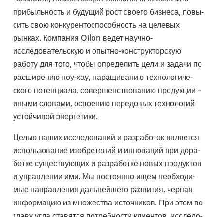
при­быль­ность и будущий рост своего бизнеса, повы­
сить свою кон­ку­рен­то­спо­соб­ность на целевых
рынках. Ком­па­ния Oilon ведет научно-​
исследовательскую и опытно-​конструкторскую
работу для того, чтобы опре­де­лить цели и задачи по
рас­ши­ре­нию ноу-хау, нара­щи­ва­нию тех­но­ло­ги­че­
ского потен­ци­ала, совер­шен­ство­ва­нию про­дук­ции –
иными словами, осво­е­нию пере­до­вых тех­но­ло­гий
устой­чи­вой энер­ге­тики.
Целью наших иссле­до­ва­ний и раз­ра­бо­ток явля­ется
исполь­зо­ва­ние изоб­ре­те­ний и инно­ва­ций при дора­
ботке суще­ству­ю­щих и раз­ра­ботке новых про­дук­тов
и управ­ле­нии ими. Мы посто­янно ищем необ­хо­ди­
мые направ­ле­ния даль­ней­шего раз­ви­тия, черпая
инфор­ма­цию из мно­же­ства источ­ни­ков. При этом во
главу угла ста­вятся потреб­но­сти кли­ен­тов, иссле­до­