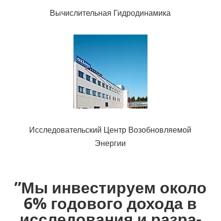
Вычис­ли­тель­ная Гид­ро­ди­на­мика
Иссле­до­ва­тель­ский Центр Воз­об­нов­ля­е­мой
Энергии
”Мы инве­сти­руем около
6% годо­вого дохода в
иссле­до­ва­ния и раз­ра­