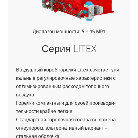
Диа­па­зон мощ­но­сти: 5 – 45 МВт
Серия LITEX
Воз­душ­ный короб горелки Litex соче­тает уни­
каль­ные регу­ли­ро­воч­ные харак­те­ри­стики с
опти­ми­зи­ро­ван­ным рас­хо­дом топоч­ного
воздуха.
Горелки ком­пактны и для своей про­из­во­ди­
тель­но­сти крайне лёгкие.
Стан­дарт­ная горе­лоч­ная голова выло­жена
огне­упо­ром, аль­тер­на­тив­ный вариант –
сталь­ная обо­лочка.