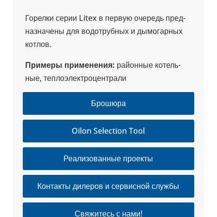
Горелки серии Litex в первую очередь пред­
на­зна­чены для водо­труб­ных и дымо­гар­ных
котлов.
Примеры при­ме­не­ния:
рай­он­ные котель­
ные, теп­ло­элект­ро­цен­трали
Брошюра
Oilon Selection Tool
Реализованные проекты
Контакты дилеров и сервисной службы
Свяжитесь с нами!