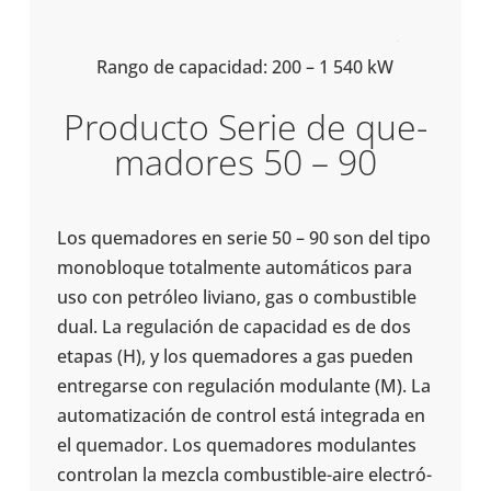
Rango de capa­ci­dad: 200 – 1 540 kW
Pro­ducto Serie de que­
ma­do­res 50 – 90
Los que­ma­do­res en serie 50 – 90 son del tipo
mono­blo­que total­mente auto­má­ti­cos para
uso con petró­leo liviano, gas o com­bus­ti­ble
dual. La regu­la­ción de capa­ci­dad es de dos
etapas (H), y los que­ma­do­res a gas pueden
entre­garse con regu­la­ción modu­lante (M). La
auto­ma­ti­za­ción de control está inte­grada en
el que­ma­dor. Los que­ma­do­res modu­lan­tes
con­tro­lan la mezcla combustible-​aire elec­tró­