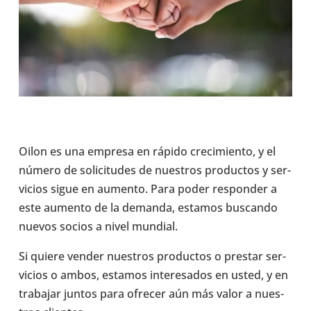
Oilon es una empresa en rápido cre­ci­miento, y el
número de soli­ci­tu­des de nues­tros pro­duc­tos y ser­
vi­cios sigue en aumento. Para poder res­pon­der a
este aumento de la demanda, estamos bus­cando
nuevos socios a nivel mundial.
Si quiere vender nues­tros pro­duc­tos o prestar ser­
vi­cios o ambos, estamos intere­sa­dos ​​en usted, y en
tra­ba­jar juntos para ofrecer aún más valor a nues­