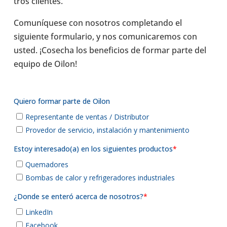
tros clien­tes.
Comu­ní­quese con noso­tros com­ple­tando el
siguiente for­mu­la­rio, y nos comu­ni­ca­re­mos con
usted. ¡Cosecha los bene­fi­cios de formar parte del
equipo de Oilon!