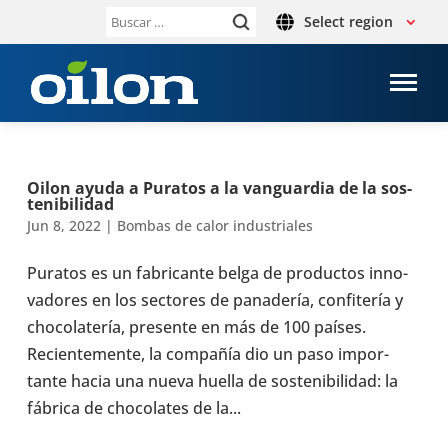
Select region
Buscar:
Oilon ayuda a Puratos a la van­guar­dia de la sos­
te­ni­bi­li­dad
Jun 8, 2022
|
Bombas de calor indus­tria­les
Puratos es un fabri­cante belga de pro­duc­tos inno­
va­do­res en los sec­to­res de pana­de­ría, con­fi­te­ría y
cho­co­la­te­ría, pre­sente en más de 100 países.
Recien­te­mente, la com­pa­ñía dio un paso impor­
tante hacia una nueva huella de sos­te­ni­bi­li­dad: la
fábrica de cho­co­la­tes de la...