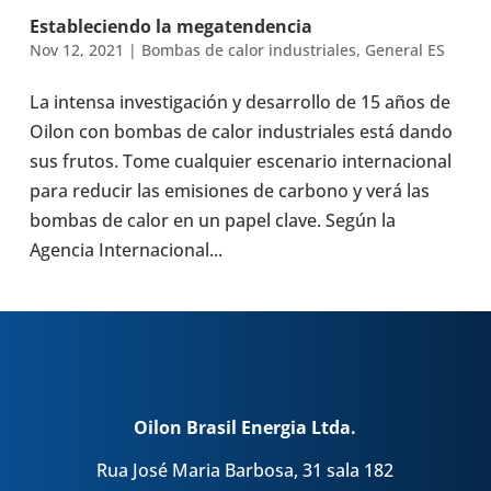
Esta­ble­ciendo la mega­ten­den­cia
Nov 12, 2021
|
Bombas de calor indus­tria­les
,
General ES
La intensa inves­ti­ga­ción y desa­rro­llo de 15 años de
Oilon con bombas de calor indus­tria­les está dando
sus frutos. Tome cual­quier esce­na­rio inter­na­cio­nal
para reducir las emi­sio­nes de carbono y verá las
bombas de calor en un papel clave. Según la
Agencia Inter­na­cio­nal...
Oilon Brasil Energia Ltda.
Rua José Maria Barbosa, 31 sala 182