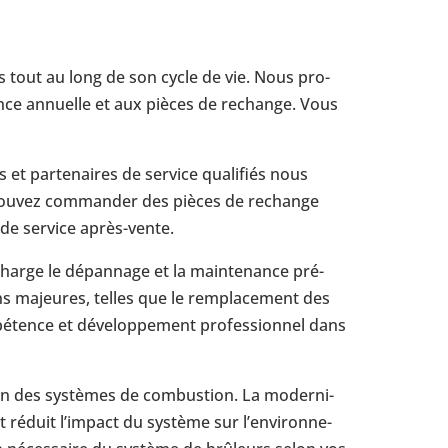
ces tout au long de son cycle de vie. Nous pro­
­nance annuelle et aux pièces de rechange. Vous
 par­te­naires de service qua­li­fiés nous
s pouvez com­man­der des pièces de rechange
de service après-​vente.
harge le dépan­nage et la main­te­nance pré­
ns majeures, telles que le rem­pla­ce­ment des
é­tence et déve­lop­pe­ment pro­fes­sion­nel dans
on des sys­tèmes de com­bus­tion. La moder­ni­
t réduit l’im­pact du système sur l’en­vi­ron­ne­