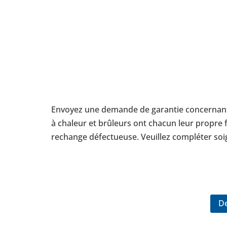
Envoyez une demande de garan­tie concer­nant 
à chaleur et brû­leurs ont chacun leur propre fo
rechange défec­tueuse. Veuillez com­plé­ter soi­g
De