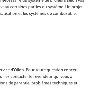
tion néces­saire du système de brû­leurs selon vos
veau cer­taines parties du système. Un projet
­ti­sa­tion et les sys­tèmes de com­bus­tible.
 service d’Oilon. Pour toute ques­tion concer­
llez contac­ter le reven­deur qui vous a
tions de garan­tie, pro­blèmes tech­niques et