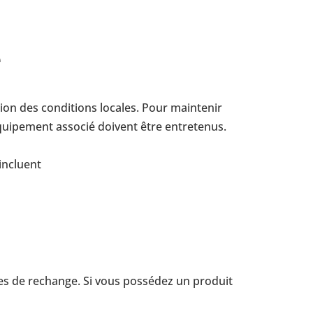
e
ion des condi­tions locales. Pour main­te­nir
équi­pe­ment associé doivent être entre­te­nus.
 incluent
s de rechange. Si vous pos­sé­dez un produit