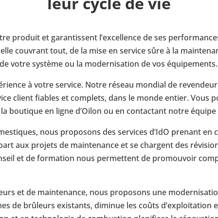
leur cycle de vie
otre produit et garan­tissent l’ex­cel­lence de ses per­for­man
­nelle cou­vrant tout, de la mise en service sûre à la main­te
de votre système ou la moder­ni­sa­tion de vos équi­pe­ments.
ence à votre service. Notre réseau mondial de reven­deurs et
vice client fiables et com­plets, dans le monde entier. Vou
la bou­tique en ligne d’Oilon ou en contac­tant notre équipe 
mes­tiques, nous pro­po­sons des ser­vices d’IdO prenant en c
 part aux projets de main­te­nance et se chargent des révi­sio
conseil et de for­ma­tion nous per­mettent de pro­mou­voir com­p
leurs et de main­te­nance, nous pro­po­sons une moder­ni­sa­ti
es de brû­leurs exis­tants, diminue les coûts d’ex­ploi­ta­tion e