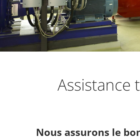
Assis­tance 
Nous assu­rons le bon