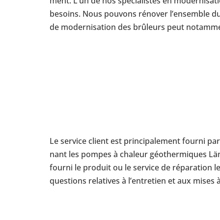
ment. L’un de nos spé­cia­listes en moder­ni­sa­t
besoins. Nous pouvons rénover l’en­semble du 
de moder­ni­sa­tion des brû­leurs peut notam­ment
Le service client est prin­ci­pa­le­ment fourni 
nant les pompes à chaleur géo­ther­miques Lämp
fourni le produit ou le service de répa­ra­tion 
ques­tions rela­tives à l’en­tre­tien et aux mises 