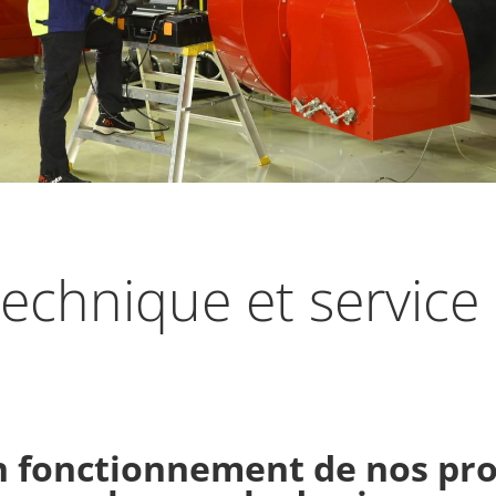
tech­nique et service
 fonc­tion­ne­ment de nos pro