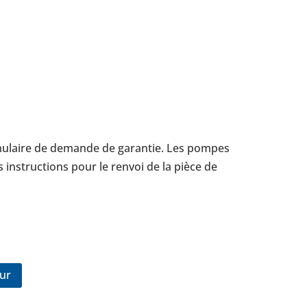
mu­laire de demande de garan­tie. Les pompes
 ins­truc­tions pour le renvoi de la pièce de
eur