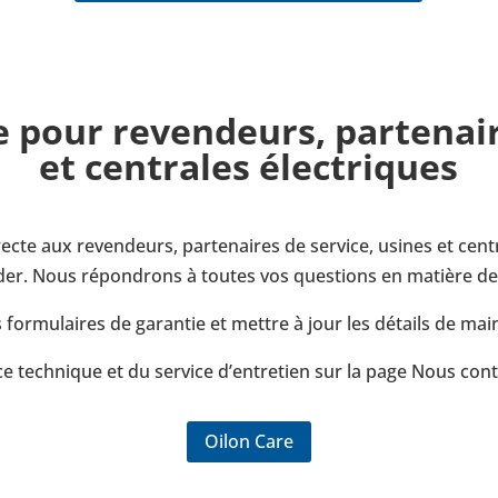
e pour reven­deurs, par­te­nai
et cen­trales élec­triques
cte aux reven­deurs, par­te­naires de service, usines et cen­t
r. Nous répon­drons à toutes vos ques­tions en matière de ga
 for­mu­laires de garan­tie et mettre à jour les détails de main
nce tech­nique et du service d’en­tre­tien sur la page Nous cont
Oilon Care