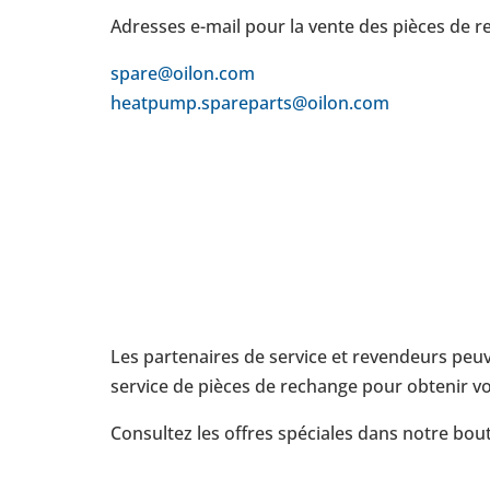
Adresses e-mail pour la vente des pièces de r
spare@oilon.com
heat­pump.spa­re­parts@oilon.com
Les par­te­naires de service et reven­deurs pe
service de pièces de rechange pour obtenir vos
Consul­tez les offres spé­ciales dans notre bou­t