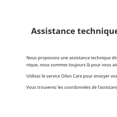
Assis­tance tech­niqu
Nous pro­po­sons une assis­tance tech­nique dire
nique, nous sommes tou­jours là pour vous aide
Uti­li­sez le service Oilon Care pour envoyer vos
Vous trou­ve­rez les coor­don­nées de l’as­sis­ta