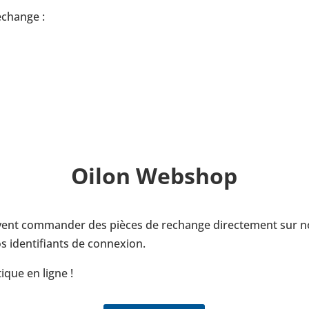
echange :
Oilon Webshop
uvent com­man­der des pièces de rechange direc­te­ment sur no
 iden­ti­fiants de connexion.
ique en ligne !