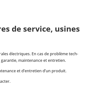
res de service, usines
rales élec­triques. En cas de pro­blème tech­
ran­tie, main­te­nance et entre­tien.
­te­nance et d’en­tre­tien d’un produit.
ac­ter.