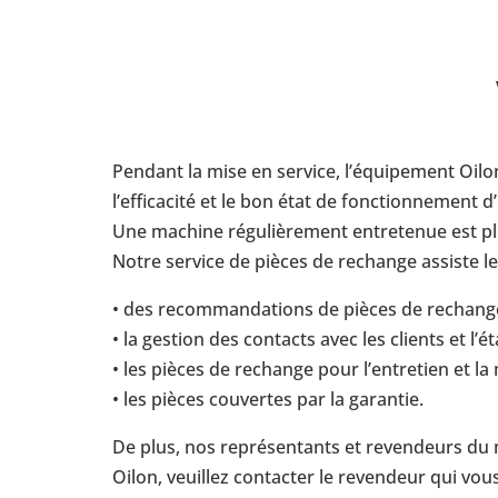
Pendant la mise en service, l’équi­pe­ment Oilon
l’ef­fi­ca­cité et le bon état de fonc­tion­ne­men
Une machine régu­liè­re­ment entre­te­nue est plu
Notre service de pièces de rechange assiste le 
• des recom­man­da­tions de pièces de rechange 
• la gestion des contacts avec les clients et l’ét
• les pièces de rechange pour l’en­tre­tien et la 
• les pièces cou­vertes par la garan­tie.
De plus, nos repré­sen­tants et reven­deurs d
Oilon, veuillez contac­ter le reven­deur qui vous