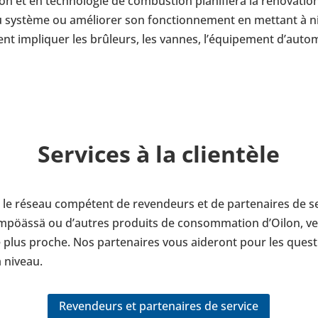
ion et en tech­no­lo­gie de com­bus­tion pla­ni­fiera la réno­va­
système ou amé­lio­rer son fonc­tion­ne­ment en mettant à ni
 impli­quer les brû­leurs, les vannes, l’équi­pe­ment d’au­to­ma
Ser­vices à la clien­tèle
par le réseau com­pé­tent de reven­deurs et de par­te­naires de
öässä ou d’autres pro­duits de consom­ma­tion d’Oilon, veui
le plus proche. Nos par­te­naires vous aide­ront pour les ques­
à niveau.
Reven­deurs et par­te­naires de service