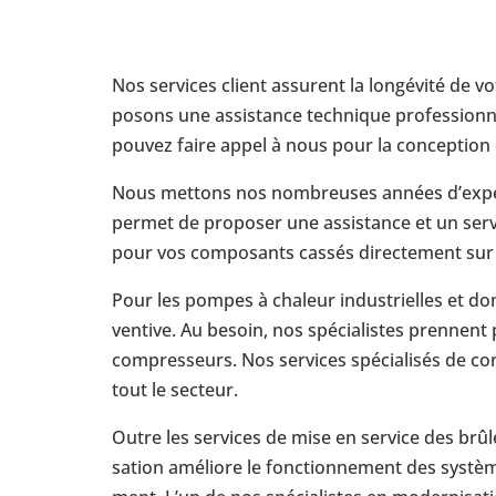
Nos ser­vices client assurent la lon­gé­vité de v
po­sons une assis­tance tech­nique pro­fes­sion
pouvez faire appel à nous pour la concep­tion 
Nous mettons nos nom­breuses années d’ex­pé­ri
permet de pro­po­ser une assis­tance et un ser
pour vos com­po­sants cassés direc­te­ment sur 
Pour les pompes à chaleur indus­trielles et do
ven­tive. Au besoin, nos spé­cia­listes prennent
com­pres­seurs. Nos ser­vices spé­cia­li­sés de 
tout le secteur.
Outre les ser­vices de mise en service des brû­
sa­tion amé­liore le fonc­tion­ne­ment des sys­tèm