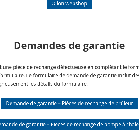
Oilon webshop
Demandes de garan­tie
une pièce de rechange défec­tueuse en com­plé­tant le for­
r­mu­laire. Le for­mu­laire de demande de garan­tie inclut des
neu­se­ment les détails du for­mu­laire.
Demande de garan­tie – Pièces de rechange de brûleur
mande de garan­tie – Pièces de rechange de pompe à chal