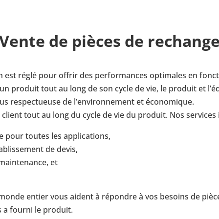
Vente de pièces de rechang
 est réglé pour offrir des per­for­mances opti­males en fonc­t
t d’un produit tout au long de son cycle de vie, le produit et l’
s res­pec­tueuse de l’en­vi­ron­ne­ment et éco­no­mique.
client tout au long du cycle de vie du produit. Nos ser­vices
pour toutes les appli­ca­tions,
a­blis­se­ment de devis,
main­te­nance, et
u monde entier vous aident à répondre à vos besoins de pièce
 a fourni le produit.