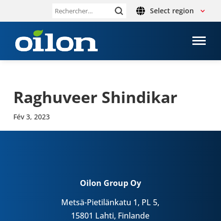
Select region
Rechercher :
Rag­hu­veer Shin­di­kar
Fév 3, 2023
Oilon Group Oy
Metsä-Pietilänkatu 1, PL 5,
15801 Lahti, Finlande