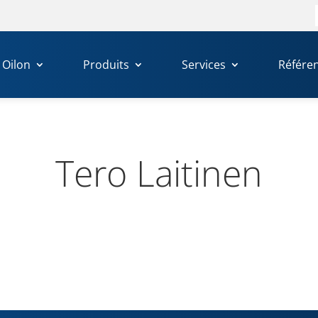
Oilon
Produits
Services
Référe
Tero Lai­ti­nen