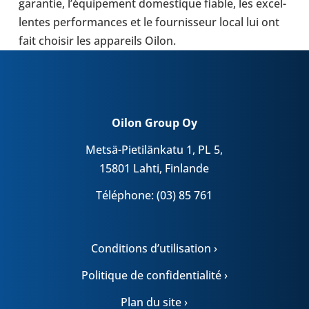
garan­tie, l’équi­pe­ment domes­tique fiable, les excel­
lentes per­for­mances et le four­nis­seur local lui ont
fait choisir les appa­reils Oilon.
Oilon Group Oy
Metsä-Pietilänkatu 1, PL 5,
15801 Lahti, Finlande
Téléphone: (03) 85 761
Conditions d’utilisation ›
Politique de confidentialité ›
Plan du site ›