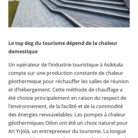
Le top dog du tou­risme dépend de la chaleur
domes­tique
Un opé­ra­teur de l’in­dus­trie tou­ris­tique à Asik­kala
compte sur une pro­duc­tion constante de chaleur
géo­ther­mique pour réchauf­fer les salles de réunion
et d’hé­ber­ge­ment. Cette méthode de chauf­fage a
été choisie prin­ci­pa­le­ment en raison du respect de
l’en­vi­ron­ne­ment, de la faci­lité et de la com­mo­dité
des éner­gies renou­ve­lables. Les pompes à chaleur
géo­ther­miques Oilon ont été un choix naturel pour
Ari Yrjölä, un entre­pre­neur du tou­risme. La longue