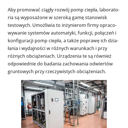
Aby pro­mo­wać ciągły rozwój pomp ciepła, labo­ra­to­
ria są wypo­sa­żone w szeroką gamę sta­no­wisk
testo­wych. Umoż­li­wia to inży­nie­rom firmy opra­co­
wy­wa­nie sys­te­mów auto­ma­tyki, funkcji, połą­czeń i
kon­fi­gu­ra­cji pomp ciepła, a także poprawę ich dzia­
ła­nia i wydaj­no­ści w różnych warun­kach i przy
różnych obcią­że­niach. Urzą­dze­nia te są również
odpo­wied­nie do badania zacho­wa­nia odwier­tów
grun­to­wych przy rze­czy­wi­stych obcią­że­niach.