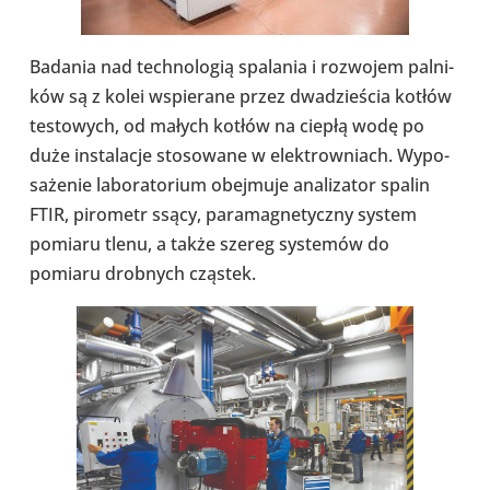
Badania nad tech­no­lo­gią spa­la­nia i roz­wo­jem pal­ni­
ków są z kolei wspie­rane przez dwa­dzie­ścia kotłów
testo­wych, od małych kotłów na ciepłą wodę po
duże insta­la­cje sto­so­wane w elek­trow­niach. Wypo­
sa­że­nie labo­ra­to­rium obej­muje ana­li­za­tor spalin
FTIR, piro­metr ssący, para­ma­gne­tyczny system
pomiaru tlenu, a także szereg sys­te­mów do
pomiaru drob­nych cząstek.