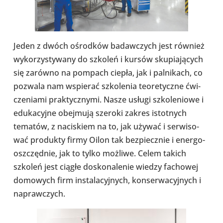
Jeden z dwóch ośrod­ków badaw­czych jest również
wyko­rzy­sty­wany do szkoleń i kursów sku­pia­ją­cych
się zarówno na pompach ciepła, jak i pal­ni­kach, co
pozwala nam wspie­rać szko­le­nia teo­re­tyczne ćwi­
cze­niami prak­tycz­nymi. Nasze usługi szko­le­niowe i
edu­ka­cyjne obej­mują szeroki zakres istot­nych
tematów, z naci­skiem na to, jak używać i ser­wi­so­
wać pro­dukty firmy Oilon tak bez­piecz­nie i ener­go­
osz­częd­nie, jak to tylko możliwe. Celem takich
szkoleń jest ciągłe dosko­na­le­nie wiedzy facho­wej
domo­wych firm insta­la­cyj­nych, kon­ser­wa­cyj­nych i
napraw­czych.