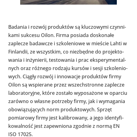
Badania i rozwój pro­duk­tów są klu­czo­wymi czyn­ni­
kami sukcesu Oilon. Firma posiada dosko­nałe
zaple­cze badaw­cze i szko­le­niowe w mieście Lahti w
Fin­lan­dii, ze wszyst­kim, co nie­zbędne do pro­jek­to­
wa­nia i inży­nie­rii, testo­wa­nia i prac eks­pe­ry­men­tal­
nych oraz różnego rodzaju kursów i sesji szko­le­nio­
wych. Ciągły rozwój i inno­wa­cje pro­duk­tów firmy
Oilon są wspie­rane przez wszech­stronne zaple­cze
labo­ra­to­ryjne, które zostało wypo­sa­żone w oparciu
zarówno o własne potrzeby firmy, jak i wyma­ga­nia
obo­wią­zu­ją­cych norm pro­duk­to­wych. Sprzęt
pomia­rowy firmy jest kali­bro­wany, a jego iden­ty­fi­
ko­wal­ność jest zapew­niona zgodnie z normą EN
ISO 17025.