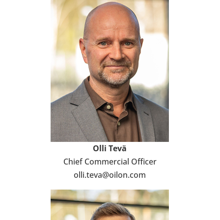
Olli
Tevä
Chief Com­mer­cial Officer
olli.teva@oilon.com