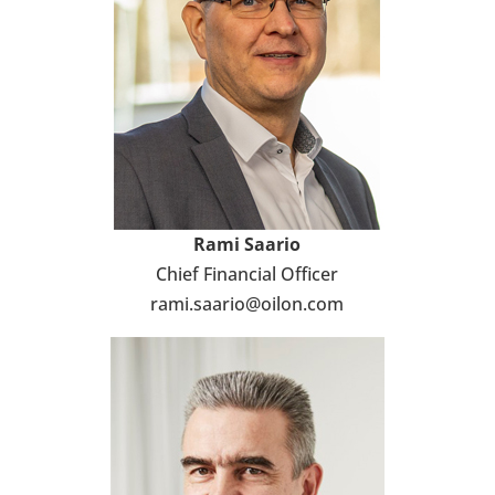
Rami Saario
Chief Finan­cial Officer
rami.saario@oilon.com