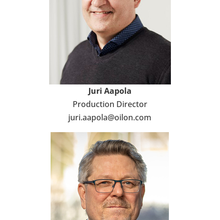
Juri Aapola
Pro­duc­tion Direc­tor
juri.aapola@oilon.com