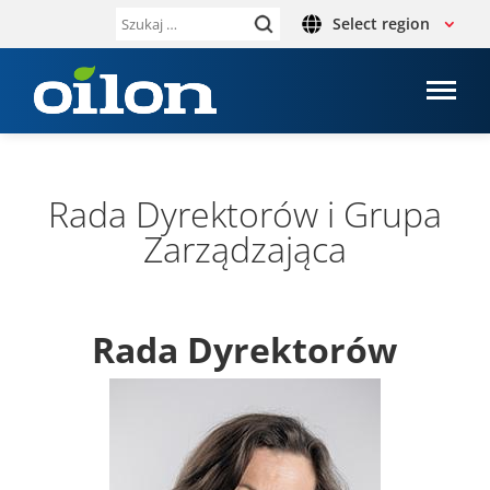
Select region
Szukaj:
Rada Dyrek­to­rów i Grupa
Zarzą­dza­jąca
Rada Dyrek­to­rów