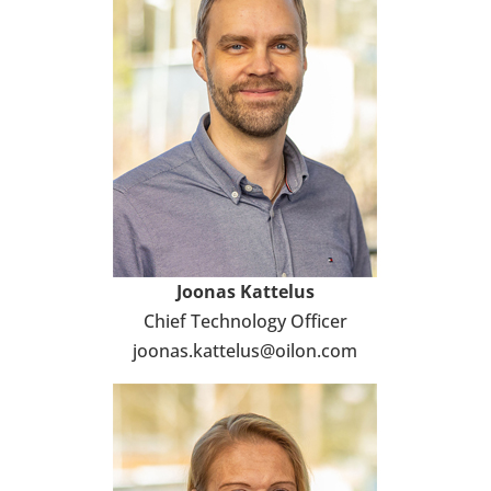
Joonas Kat­te­lus
Chief Tech­no­logy Officer
joonas.kat­te­lus@oilon.com