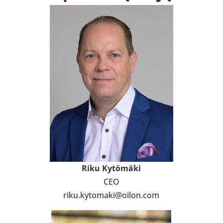
Riku Kytömäki
CEO
riku.kyto­maki@oilon.com