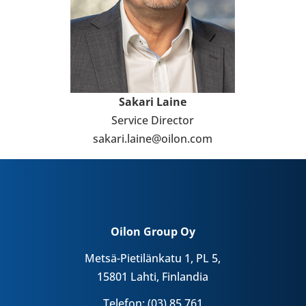
Sakari Laine
Service Direc­tor
sakari.laine@oilon.com
Oilon Group Oy
Metsä-Pietilänkatu 1, PL 5,
15801 Lahti, Finlandia
Telefon: (03) 85 761