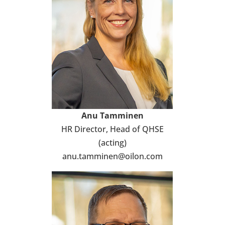
Anu Tam­mi­nen
HR Direc­tor, Head of QHSE
(acting)
anu.tam­mi­nen@oilon.com