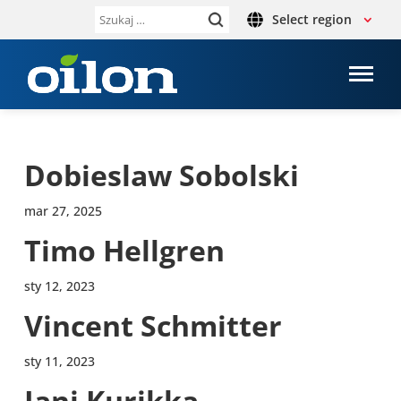
Select region
Szukaj:
Dobie­slaw Sobol­ski
mar 27, 2025
Timo Hel­l­gren
sty 12, 2023
Vincent Schmit­ter
sty 11, 2023
Jani Kurikka