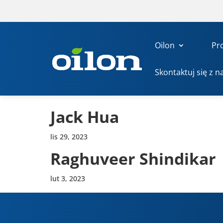
Oilon
Pr
Skontaktuj się z n
Jack Hua
lis 29, 2023
Raghu­veer Shin­di­kar
lut 3, 2023