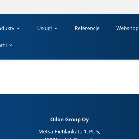
odukty
Usługi
Referencje
Webshop
ami
Oilon Group Oy
Metsä-Pietilänkatu 1, PL 5,