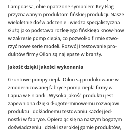
Lämpöässä, obie opa­trzone sym­bo­lem Key Flag
przy­zna­wa­nym pro­duk­tom fiń­skiej pro­duk­cji. Nasze
wie­lo­let­nie doświad­cze­nie i wiedza spe­cja­li­styczna
służą jako pod­stawa roz­le­głego fiń­skiego know-​how
w zakre­sie pomp ciepła, co pozwo­liło firmie stwo­
rzyć nowe serie modeli. Rozwój i testo­wa­nie pro­
duk­tów firmy Oilon są naj­lep­sze w branży.
Jakość dzięki jakości wyko­na­nia
Grun­towe pompy ciepła Oilon są pro­du­ko­wane w
zmo­der­ni­zo­wa­nej fabryce pomp ciepła firmy w
Lapua w Fin­lan­dii. Wysoka jakość pro­duktu jest
zapew­niona dzięki dłu­go­ter­mi­no­wemu roz­wo­jowi
pro­duktu i dokład­nemu testo­wa­niu każdej jed­
nostki w fabryce. Opie­ra­jąc się na naszym bogatym
doświad­cze­niu i dzięki sze­ro­kiej gamie pro­duk­tów,