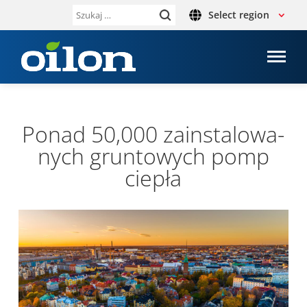
Select region
Szukaj:
Ponad 50,000 zain­sta­lo­wa­
nych grun­to­wych pomp
ciepła