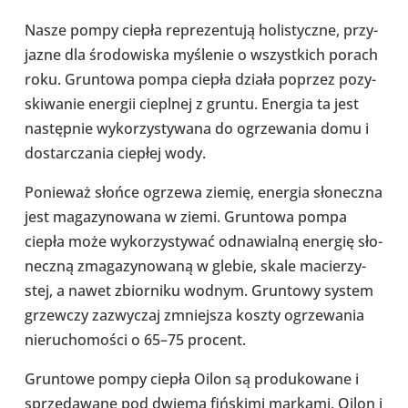
Nasze pompy ciepła repre­zen­tują holi­styczne, przy­
ja­zne dla śro­do­wi­ska myśle­nie o wszyst­kich porach
roku. Grun­towa pompa ciepła działa poprzez pozy­
ski­wa­nie energii ciepl­nej z gruntu. Energia ta jest
następ­nie wyko­rzy­sty­wana do ogrze­wa­nia domu i
dostar­cza­nia ciepłej wody.
Ponie­waż słońce ogrzewa ziemię, energia sło­neczna
jest maga­zy­no­wana w ziemi. Grun­towa pompa
ciepła może wyko­rzy­sty­wać odna­wialną energię sło­
neczną zma­ga­zy­no­waną w glebie, skale macie­rzy­
stej, a nawet zbior­niku wodnym. Grun­towy system
grzew­czy zazwy­czaj zmniej­sza koszty ogrze­wa­nia
nie­ru­cho­mo­ści o 65–75 procent.
Grun­towe pompy ciepła Oilon są pro­du­ko­wane i
sprze­da­wane pod dwiema fiń­skimi markami, Oilon i