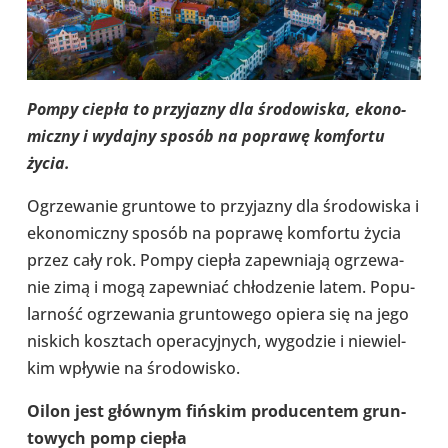
Pompy ciepła to przy­ja­zny dla śro­do­wi­ska, eko­no­
miczny i wydajny sposób na poprawę kom­fortu
życia.
Ogrze­wa­nie grun­towe to przy­ja­zny dla śro­do­wi­ska i
eko­no­miczny sposób na poprawę kom­fortu życia
przez cały rok. Pompy ciepła zapew­niają ogrze­wa­
nie zimą i mogą zapew­niać chło­dze­nie latem. Popu­
lar­ność ogrze­wa­nia grun­to­wego opiera się na jego
niskich kosz­tach ope­ra­cyj­nych, wygo­dzie i nie­wiel­
kim wpływie na śro­do­wi­sko.
Oilon jest głównym fińskim pro­du­cen­tem grun­
to­wych pomp ciepła