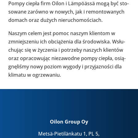
Pompy ciepła firm Oilon i Lämpöässä mogą być sto­
so­wane zarówno w nowych, jak i remon­to­wa­nych
domach oraz dużych nie­ru­cho­mo­ściach.
Naszym celem jest pomoc naszym klien­tom w
zmniej­sze­niu ich obcią­że­nia dla śro­do­wi­ska. Wsłu­
chu­jąc się w życze­nia i potrzeby naszych klien­tów
oraz opra­co­wu­jąc nie­za­wodne pompy ciepła, osią­
gnę­li­śmy nowy poziom wygody i przy­ja­zno­ści dla
klimatu w ogrze­wa­niu.
Oilon Group Oy
Metsä-Pietilänkatu 1, PL 5,