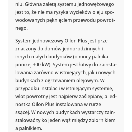
niu. Główną zaletą systemu jed­no­wę­żo­wego
jest to, że nie ma ryzyka wycie­ków oleju spo­
wo­do­wa­nych pęk­nię­ciem prze­wodu powrot­
nego.
System jed­no­wę­żowy Oilon Plus jest prze­
zna­czony do domów jed­no­ro­dzin­nych i
innych małych budyn­ków (o mocy palnika
poniżej 300 kW). System jest łatwy do zain­sta­
lo­wa­nia zarówno w ist­nie­ją­cych, jak i nowych
budyn­kach z ogrze­wa­niem ole­jo­wym. W
przy­padku insta­la­cji w ist­nie­ją­cym sys­te­mie,
wlot powrotny jest naj­pierw zaśle­piany, a jed­
nostka Oilon Plus insta­lo­wana w rurze
ssącej. W nowych budyn­kach wystar­czy zain­
sta­lo­wać tylko jeden wąż między zbior­ni­kiem
a pal­ni­kiem.