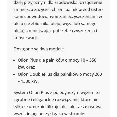
dziej przy­ja­znym dla śro­do­wi­ska. Urzą­dze­nie
zmniej­sza zużycie i chroni palnik przed uster­
kami spo­wo­do­wa­nymi zanie­czysz­cze­niami w
oleju (ze zbior­nika oleju, węża lub samego
oleju), zmniej­sza­jąc potrzebę czysz­cze­nia i
kon­ser­wa­cji.
Dostępne są dwa modele
Oilon Plus dla pal­ni­ków o mocy 10 – 350
kW, oraz
Oilon Double­Plus dla pal­ni­ków o mocy 200
– 1300 kW.
System Oilon Plus z poje­dyn­czym wężem to
zgrabne i ele­ganc­kie roz­wią­za­nie, które nie
tylko sku­tecz­nie fil­truje olej, ale także usuwa
wszel­kie pęche­rzyki gazu w stru­mie­