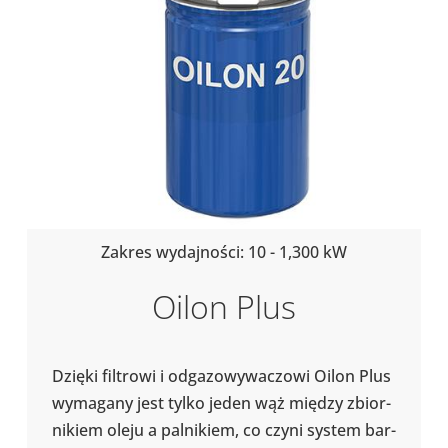
Zakres wydaj­no­ści: 10 - 1,300 kW
Oilon Plus
Dzięki fil­trowi i odga­zo­wy­wa­czowi Oilon Plus
wyma­gany jest tylko jeden wąż między zbior­
ni­kiem oleju a pal­ni­kiem, co czyni system bar­