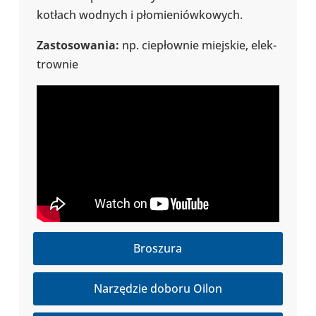
kotłach wodnych i pło­mie­niów­ko­wych.
Zasto­so­wa­nia:
np. cie­płow­nie miej­skie, elek­
trow­nie
Broszura
Narzędzie doboru Oilon