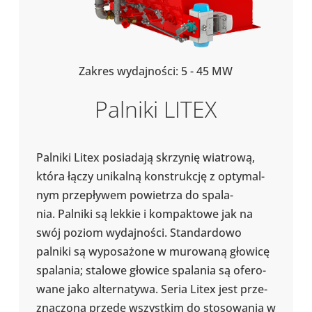
Zakres wydaj­no­ści: 5 - 45 MW
Palniki LITEX
Palniki Litex posia­dają skrzy­nię wia­trową,
która łączy uni­kalną kon­struk­cję z opty­mal­
nym prze­pły­wem powie­trza do spa­la­
nia. Palniki są lekkie i kom­pak­towe jak na
swój poziom wydaj­no­ści. Stan­dar­dowo
palniki są wypo­sa­żone w muro­waną głowicę
spa­la­nia; stalowe głowice spa­la­nia są ofe­ro­
wane jako alter­na­tywa. Seria Litex jest prze­
zna­czona przede wszyst­kim do sto­so­wa­nia w