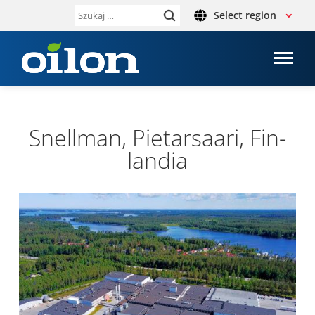
Select region
Szukaj:
Snel­l­man, Pie­tar­sa­ari, Fin­
lan­dia