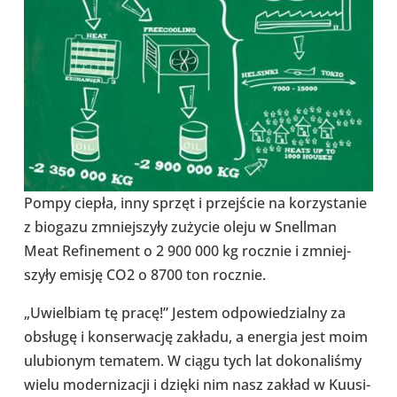
Pompy ciepła, inny sprzęt i przej­ście na korzy­sta­nie
z biogazu zmniej­szyły zużycie oleju w Snel­l­man
Meat Refi­ne­ment o 2 900 000 kg rocznie i zmniej­
szyły emisję CO2 o 8700 ton rocznie.
„Uwiel­biam tę pracę!” Jestem odpo­wie­dzialny za
obsługę i kon­ser­wa­cję zakładu, a energia jest moim
ulu­bio­nym tematem. W ciągu tych lat doko­na­li­śmy
wielu moder­ni­za­cji i dzięki nim nasz zakład w Kuusi­