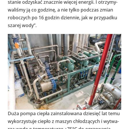
stanie odzy­skać znacz­nie więcej energii. I otrzy­my­
wa­li­śmy ją co godzinę, a nie tylko podczas zmian
robo­czych po 16 godzin dzien­nie, jak w przy­padku
szarej wody”.
Duża pompa ciepła zain­sta­lo­wana dzie­sięć lat temu
wyko­rzy­stuje ciepło z maszyn chło­dzą­cych i wytwa­
rza wodę o tem­pe­ra­tu­rze +75°C do ogrze­wa­nia