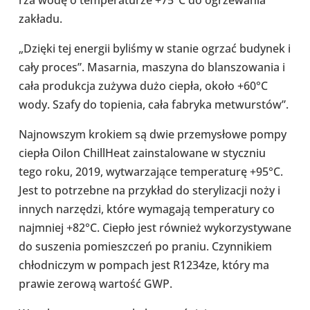
zakładu.
„Dzięki tej energii byliśmy w stanie ogrzać budynek i
cały proces”. Masar­nia, maszyna do blan­szo­wa­nia i
cała pro­duk­cja zużywa dużo ciepła, około +60°C
wody. Szafy do topie­nia, cała fabryka metwur­stów”.
Naj­now­szym krokiem są dwie prze­my­słowe pompy
ciepła Oilon Chil­l­Heat zain­sta­lo­wane w stycz­niu
tego roku, 2019, wytwa­rza­jące tem­pe­ra­turę +95°C.
Jest to potrzebne na przy­kład do ste­ry­li­za­cji noży i
innych narzę­dzi, które wyma­gają tem­pe­ra­tury co
naj­mniej +82°C. Ciepło jest również wyko­rzy­sty­wane
do susze­nia pomiesz­czeń po praniu. Czyn­ni­kiem
chłod­ni­czym w pompach jest R1234ze, który ma
prawie zerową wartość GWP.