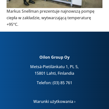
Markus Snel­l­man pre­zen­tuje naj­now­szą pompę
ciepła w zakła­dzie, wytwa­rza­jącą tem­pe­ra­turę
+95°C.
Oilon Group Oy
Metsä-Pietilänkatu 1, PL 5,
15801 Lahti, Finlandia
Telefon: (03) 85 761
Warunki użytkowania ›