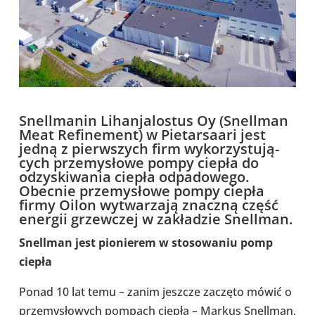
Snel­l­ma­nin Lihan­ja­lo­stus Oy (Snel­l­man
Meat Refi­ne­ment) w Pie­tar­sa­ari jest
jedną z pierw­szych firm wyko­rzy­stu­ją­
cych prze­my­słowe pompy ciepła do
odzy­ski­wa­nia ciepła odpa­do­wego.
Obecnie prze­my­słowe pompy ciepła
firmy Oilon wytwa­rzają znaczną część
energii grzew­czej w zakła­dzie Snel­l­man.
Snel­l­man jest pio­nie­rem w sto­so­wa­niu pomp
ciepła
Ponad 10 lat temu – zanim jeszcze zaczęto mówić o
prze­my­sło­wych pompach ciepła – Markus Snel­l­man,