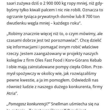
sa­ari zużywa dziś o 2 900 000 kg ropy mniej, niż gdy­
by­śmy tylko kiwali palcem i nic nie robili. Oznacza to
ogrza­nie tysiąca pry­wat­nych domów lub 8 700 ton
dwu­tlenku węgla mniej – każdego roku”.
„Robimy znacz­nie więcej niż to, o czym mówimy, ale
czasami dobrze jest też poroz­ma­wiać”. Chcę dzielić
się infor­ma­cjami i pomagać innym robić wła­ściwe
rzeczy. Jestem zaan­ga­żo­wany w pro­jekty naszych
kolegów z firm Oles Fast Food i Korv-​Görans Kebab
i obie mają zain­sta­lo­wane pompy ciepła Oilon. Prze­
mysł spo­żyw­czy w okolicy wie, jak roz­wią­za­li­śmy
pewne kwestie, a ja im pomo­głem. Odwie­dzili nas
również ludzie z naszego dużego kon­ku­renta, firmy
Atria”.
„Poma­gasz kon­ku­ren­cji?”
Snel­l­man uśmie­cha się na