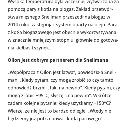
Wysoka tem­pe­ra­tura była wcze­śniej wytwa­rzana za
pomocą pary z kotła na biogaz. Zakład prze­twór­
stwa mię­snego Snel­l­man prze­szedł na biogaz w
2014 roku, zastę­pu­jąc system oparty na oleju. Para
z kotła bio­ga­zo­wego jest obecnie wyko­rzy­sty­wana
w znacz­nie mniej­szym stopniu, głównie do goto­wa­
nia kiełbas i szynek.
Oilon jest dobrym part­ne­rem dla Snel­l­mana
„Współ­praca z Oilon jest łatwa”, powie­działa Snel­l­
man. „Kiedy pytam, czy mogą zrobić to czy tamto,
odpo­wiedź brzmi: „tak, na pewno”. Kiedy pytam, czy
mogą zrobić +95°C, słyszę: „na pewno”. Wkrótce
zadam kolejne pytanie: kiedy uzy­skamy +150°C?
Wierzę, że nie jest to bardzo odległe. „Wtedy nie
będziemy już potrze­bo­wać kotła paro­wego”.