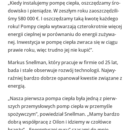
„Kiedy insta­lu­jemy pompę ciepła, oszczę­dzamy śro­
do­wi­sko i pie­nią­dze. W zeszłym roku zaosz­czę­dzi­li­
śmy 580 000 €. I oszczę­dzamy taką kwotę każdego
roku! Pompy ciepła wytwa­rzają czte­ro­krot­nie więcej
energii ciepl­nej w porów­na­niu do energii zuży­wa­
nej. Inwe­sty­cja w pompę ciepła zwraca się w ciągu
prawie roku, więc trudno jej nie kupić”.
Markus Snel­l­man, który pracuje w firmie od 25 lat,
bada i stale obser­wuje rozwój tech­no­lo­gii. Naj­wy­
raź­niej bardzo dobrze opa­no­wał kwestie zwią­zane z
energią.
„Nasza pierw­sza pompa ciepła była jedną z pierw­
szych prze­my­sło­wych pomp ciepła w prze­my­śle
spo­żyw­czym”, powie­dział Snel­l­man. „Mamy bardzo
dobrą współ­pracę z Oilon i idziemy w czo­łówce
branży”. „Ener­ge­tyczni guru” czasami do mnie