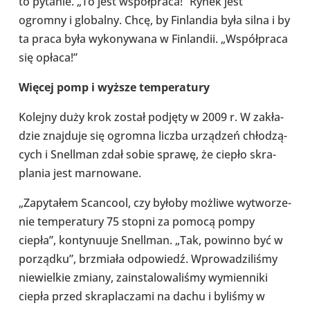
to pytanie. „To jest współ­praca!” Rynek jest
ogromny i glo­balny. Chcę, by Fin­lan­dia była silna i by
ta praca była wyko­ny­wana w Fin­lan­dii. „Współ­praca
się opłaca!”
Więcej pomp i wyższe tem­pe­ra­tury
Kolejny duży krok został podjęty w 2009 r. W zakła­
dzie znaj­duje się ogromna liczba urzą­dzeń chło­dzą­
cych i Snel­l­man zdał sobie sprawę, że ciepło skra­
pla­nia jest mar­no­wane.
„Zapy­ta­łem Scan­cool, czy byłoby możliwe wytwo­rze­
nie tem­pe­ra­tury 75 stopni za pomocą pompy
ciepła”, kon­ty­nu­uje Snel­l­man. „Tak, powinno być w
porządku”, brzmiała odpo­wiedź. Wpro­wa­dzi­li­śmy
nie­wiel­kie zmiany, zain­sta­lo­wa­li­śmy wymien­niki
ciepła przed skra­pla­czami na dachu i byliśmy w