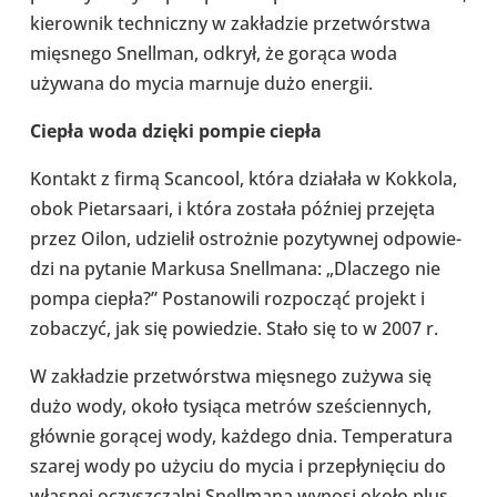
kie­row­nik tech­niczny w zakła­dzie prze­twór­stwa
mię­snego Snel­l­man, odkrył, że gorąca woda
używana do mycia marnuje dużo energii.
Ciepła woda dzięki pompie ciepła
Kontakt z firmą Scan­cool, która dzia­łała w Kokkola,
obok Pie­tar­sa­ari, i która została później prze­jęta
przez Oilon, udzie­lił ostroż­nie pozy­tyw­nej odpo­wie­
dzi na pytanie Markusa Snel­l­mana: „Dla­czego nie
pompa ciepła?” Posta­no­wili roz­po­cząć projekt i
zoba­czyć, jak się powie­dzie. Stało się to w 2007 r.
W zakła­dzie prze­twór­stwa mię­snego zużywa się
dużo wody, około tysiąca metrów sze­ścien­nych,
głównie gorącej wody, każdego dnia. Tem­pe­ra­tura
szarej wody po użyciu do mycia i prze­pły­nię­ciu do
własnej oczysz­czalni Snel­l­mana wynosi około plus