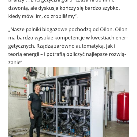
dzwonią, ale dys­ku­sja kończy się bardzo szybko,
kiedy mówi im, co zro­bi­li­śmy”.
„Nasze palniki bio­ga­zowe pocho­dzą od Oilon. Oilon
ma bardzo wysokie kom­pe­ten­cje w kwe­stiach ener­
ge­tycz­nych. Rządzą zarówno auto­ma­tyką, jak i
teorią energii – i potra­fią obli­czyć naj­lep­sze roz­wią­
za­nie”.