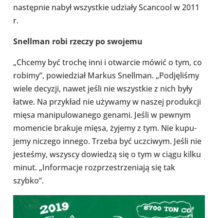
następ­nie nabył wszyst­kie udziały Scan­cool w 2011
r.
Snel­l­man robi rzeczy po swojemu
„Chcemy być trochę inni i otwar­cie mówić o tym, co
robimy”, powie­dział Markus Snel­l­man. „Pod­ję­li­śmy
wiele decyzji, nawet jeśli nie wszyst­kie z nich były
łatwe. Na przy­kład nie używamy w naszej pro­duk­cji
mięsa mani­pu­lo­wa­nego genami. Jeśli w pewnym
momen­cie brakuje mięsa, żyjemy z tym. Nie kupu­
jemy niczego innego. Trzeba być uczci­wym. Jeśli nie
jeste­śmy, wszyscy dowie­dzą się o tym w ciągu kilku
minut. „Infor­ma­cje roz­prze­strze­niają się tak
szybko”.