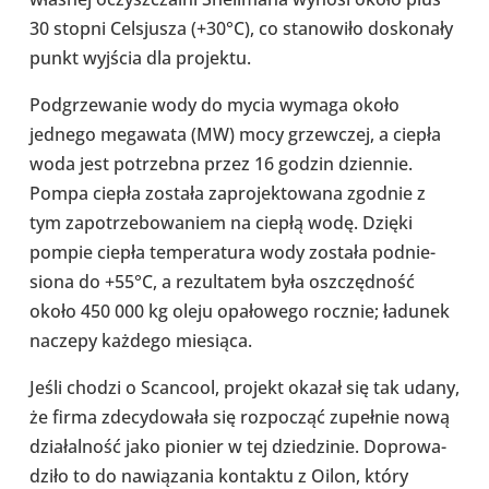
30 stopni Cel­sju­sza (+30°C), co sta­no­wiło dosko­nały
punkt wyjścia dla pro­jektu.
Pod­grze­wa­nie wody do mycia wymaga około
jednego mega­wata (MW) mocy grzew­czej, a ciepła
woda jest potrzebna przez 16 godzin dzien­nie.
Pompa ciepła została zapro­jek­to­wana zgodnie z
tym zapo­trze­bo­wa­niem na ciepłą wodę. Dzięki
pompie ciepła tem­pe­ra­tura wody została pod­nie­
siona do +55°C, a rezul­ta­tem była oszczęd­ność
około 450 000 kg oleju opa­ło­wego rocznie; ładunek
naczepy każdego mie­siąca.
Jeśli chodzi o Scan­cool, projekt okazał się tak udany,
że firma zde­cy­do­wała się roz­po­cząć zupeł­nie nową
dzia­łal­ność jako pionier w tej dzie­dzi­nie. Dopro­wa­
dziło to do nawią­za­nia kon­taktu z Oilon, który