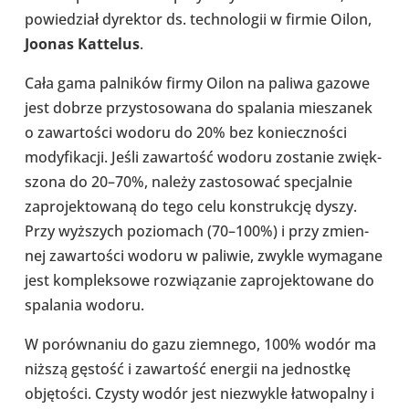
powie­dział dyrek­tor ds. tech­no­lo­gii w firmie Oilon,
Joonas Kat­te­lus
.
Cała gama pal­ni­ków firmy Oilon na paliwa gazowe
jest dobrze przy­sto­so­wana do spa­la­nia mie­sza­nek
o zawar­to­ści wodoru do 20% bez koniecz­no­ści
mody­fi­ka­cji. Jeśli zawar­tość wodoru zosta­nie zwięk­
szona do 20–70%, należy zasto­so­wać spe­cjal­nie
zapro­jek­to­waną do tego celu kon­struk­cję dyszy.
Przy wyż­szych pozio­mach (70–100%) i przy zmien­
nej zawar­to­ści wodoru w paliwie, zwykle wyma­gane
jest kom­plek­sowe roz­wią­za­nie zapro­jek­to­wane do
spa­la­nia wodoru.
W porów­na­niu do gazu ziem­nego, 100% wodór ma
niższą gęstość i zawar­tość energii na jed­nostkę
obję­to­ści. Czysty wodór jest nie­zwy­kle łatwo­palny i