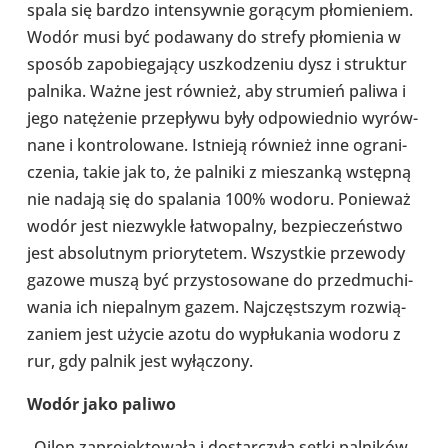
spala się bardzo inten­syw­nie gorącym pło­mie­niem.
Wodór musi być poda­wany do strefy pło­mie­nia w
sposób zapo­bie­ga­jący uszko­dze­niu dysz i struk­tur
palnika. Ważne jest również, aby stru­mień paliwa i
jego natę­że­nie prze­pływu były odpo­wied­nio wyrów­
nane i kon­tro­lo­wane. Ist­nieją również inne ogra­ni­
cze­nia, takie jak to, że palniki z mie­szanką wstępną
nie nadają się do spa­la­nia 100% wodoru. Ponie­waż
wodór jest nie­zwy­kle łatwo­palny, bez­pie­czeń­stwo
jest abso­lut­nym prio­ry­te­tem. Wszyst­kie prze­wody
gazowe muszą być przy­sto­so­wane do prze­dmu­chi­
wa­nia ich nie­pal­nym gazem. Naj­częst­szym roz­wią­
za­niem jest użycie azotu do wypłu­ka­nia wodoru z
rur, gdy palnik jest wyłą­czony.
Wodór jako paliwo
„Oilon zapro­jek­to­wała i dostar­czyła setki pal­ni­ków