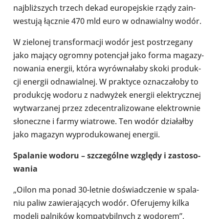
naj­bliż­szych trzech dekad euro­pej­skie rządy zain­
we­stują łącznie 470 mld euro w odna­wialny wodór.
W zie­lo­nej trans­for­ma­cji wodór jest postrze­gany
jako mający ogromny poten­cjał jako forma maga­zy­
no­wa­nia energii, która wyrów­na­łaby skoki pro­duk­
cji energii odna­wial­nej. W prak­tyce ozna­cza­łoby to
pro­duk­cję wodoru z nad­wy­żek energii elek­trycz­nej
wytwa­rza­nej przez zde­cen­tra­li­zo­wane elek­trow­nie
sło­neczne i farmy wia­trowe. Ten wodór dzia­łałby
jako magazyn wypro­du­ko­wa­nej energii.
Spa­la­nie wodoru – szcze­gólne względy
i zasto­so­
wa­nia
„Oilon ma ponad 30-letnie doświad­cze­nie w spa­la­
niu paliw zawie­ra­ją­cych wodór. Ofe­ru­jemy kilka
modeli pal­ni­ków kom­pa­ty­bil­nych z wodorem”,