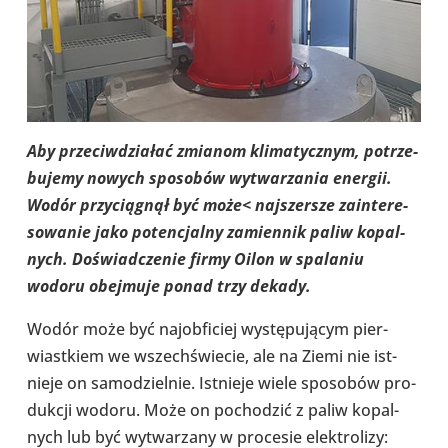
Aby prze­ciw­dzia­łać zmianom kli­ma­tycz­nym, potrze­
bu­jemy nowych spo­so­bów wytwa­rza­nia energii.
Wodór przy­cią­gnął być może<
naj­szer­sze zain­te­re­
so­wa­nie jako poten­cjalny zamien­nik paliw kopal­
nych. Doświad­cze­nie firmy Oilon w
spa­la­niu
wodoru obej­muje ponad trzy dekady.
Wodór może być naj­ob­fi­ciej wystę­pu­ją­cym pier­
wiast­kiem we wszech­świe­cie, ale na Ziemi nie ist­
nieje on samo­dziel­nie. Ist­nieje wiele spo­so­bów pro­
duk­cji wodoru. Może on pocho­dzić z paliw kopal­
nych lub być wytwa­rzany w pro­ce­sie elek­tro­lizy: