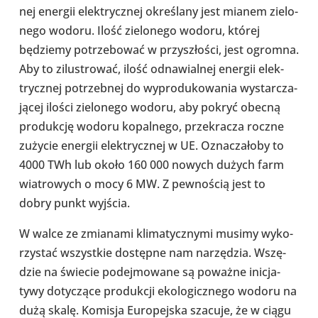
nej energii elek­trycz­nej okre­ślany jest mianem zie­lo­
nego wodoru. Ilość zie­lo­nego wodoru, której
będziemy potrze­bo­wać w przy­szło­ści, jest ogromna.
Aby to zilu­stro­wać, ilość odna­wial­nej energii elek­
trycz­nej potrzeb­nej do wypro­du­ko­wa­nia wystar­cza­
ją­cej ilości zie­lo­nego wodoru, aby pokryć obecną
pro­duk­cję wodoru kopal­nego, prze­kra­cza roczne
zużycie energii elek­trycz­nej w UE. Ozna­cza­łoby to
4000 TWh lub około 160 000 nowych dużych farm
wia­tro­wych o mocy 6 MW. Z pew­no­ścią jest to
dobry punkt wyjścia.
W walce ze zmia­nami kli­ma­tycz­nymi musimy wyko­
rzy­stać wszyst­kie dostępne nam narzę­dzia. Wszę­
dzie na świecie podej­mo­wane są poważne ini­cja­
tywy doty­czące pro­duk­cji eko­lo­gicz­nego wodoru na
dużą skalę. Komisja Euro­pej­ska szacuje, że w ciągu