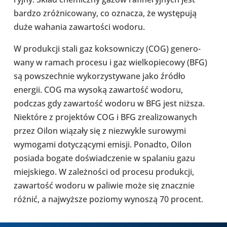
bardzo zróż­ni­co­wany, co oznacza, że wystę­pują
duże wahania zawar­to­ści wodoru.
W pro­duk­cji stali gaz kok­sow­ni­czy (COG) gene­ro­
wany w ramach procesu i gaz wiel­ko­pie­cowy (BFG)
są powszech­nie wyko­rzy­sty­wane jako źródło
energii. COG ma wysoką zawar­tość wodoru,
podczas gdy zawar­tość wodoru w BFG jest niższa.
Nie­które z pro­jek­tów COG i BFG zre­ali­zo­wa­nych
przez Oilon wiązały się z nie­zwy­kle suro­wymi
wymo­gami doty­czą­cymi emisji. Ponadto, Oilon
posiada bogate doświad­cze­nie w spa­la­niu gazu
miej­skiego. W zależ­no­ści od procesu pro­duk­cji,
zawar­tość wodoru w paliwie może się znacz­nie
różnić, a naj­wyż­sze poziomy wynoszą 70 procent.