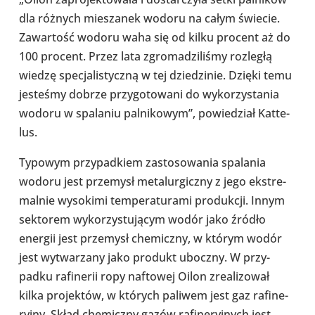
dla różnych mie­sza­nek wodoru na całym świecie.
Zawar­tość wodoru waha się od kilku procent aż do
100 procent. Przez lata zgro­ma­dzi­li­śmy roz­le­głą
wiedzę spe­cja­li­styczną w tej dzie­dzi­nie. Dzięki temu
jeste­śmy dobrze przy­go­to­wani do wyko­rzy­sta­nia
wodoru w spa­la­niu pal­ni­ko­wym”, powie­dział Kat­te­
lus.
Typowym przy­pad­kiem zasto­so­wa­nia spa­la­nia
wodoru jest prze­mysł meta­lur­giczny z jego eks­tre­
mal­nie wyso­kimi tem­pe­ra­tu­rami pro­duk­cji. Innym
sek­to­rem wyko­rzy­stu­ją­cym wodór jako źródło
energii jest prze­mysł che­miczny, w którym wodór
jest wytwa­rzany jako produkt uboczny. W przy­
padku rafi­ne­rii ropy naf­to­wej Oilon zre­ali­zo­wał
kilka pro­jek­tów, w których paliwem jest gaz rafi­ne­
ryjny. Skład che­miczny gazów rafi­ne­ryj­nych jest