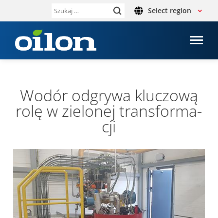
Select region
Szukaj:
Wodór odgrywa klu­czową
rolę w zie­lo­nej trans­for­ma­
cji