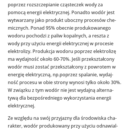
poprzez roz­sz­cze­pia­nie czą­ste­czek wody za
pomocą energii elek­trycz­nej. Ponadto wodór jest
wytwa­rzany jako produkt uboczny pro­ce­sów che­
micz­nych. Ponad 95% obecnie pro­du­ko­wa­nego
wodoru pocho­dzi z paliw kopal­nych, a reszta z
wody przy użyciu energii elek­trycz­nej w pro­ce­sie
elek­tro­lizy. Pro­duk­cja wodoru poprzez elek­tro­lizę
ma wydaj­ność około 60-70%. Jeśli prze­kształ­cony
wodór musi zostać prze­kształ­cony z powro­tem w
energię elek­tryczną, np.poprzez spa­la­nie, wydaj­
ność procesu w obie strony wynosi tylko około 30%.
W związku z tym wodór nie jest wydajną alter­na­
tywą dla bez­po­śred­niego wyko­rzy­sta­nia energii
elek­trycz­nej.
Ze względu na swój przy­ja­zny dla śro­do­wi­ska cha­
rak­ter, wodór pro­du­ko­wany przy użyciu odna­wial­