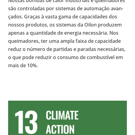
Nossas bombas de calor indus­tri­ais e quei­ma­do­res
são con­tro­la­das por sis­te­mas de auto­ma­ção avan­
ça­dos. Graças à vasta gama de capa­ci­da­des dos
nossos pro­du­tos, os sis­te­mas da Oilon pro­du­zem
apenas a quan­ti­dade de energia neces­sá­ria. Nos
quei­ma­do­res, ter uma ampla faixa de capa­ci­dade
reduz o número de par­ti­das e paradas neces­sá­rias,
o que pode reduzir o consumo de com­bus­tí­vel em
mais de 10%.