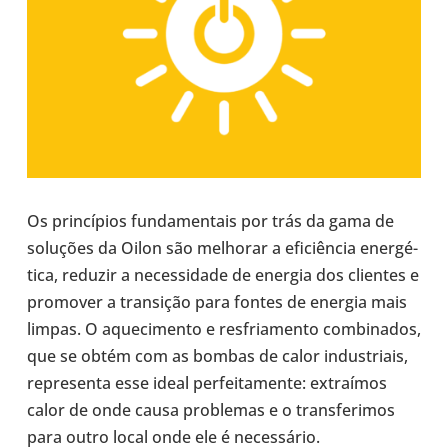
Os prin­cí­pios fun­da­men­tais por trás da gama de
solu­ções da Oilon são melho­rar a efi­ci­ên­cia ener­gé­
tica, reduzir a neces­si­dade de energia dos cli­en­tes e
pro­mo­ver a tran­si­ção para fontes de energia mais
limpas. O aque­ci­mento e res­fri­a­mento com­bi­na­dos,
que se obtém com as bombas de calor indus­tri­ais,
repre­senta esse ideal per­fei­ta­mente: extraí­mos
calor de onde causa pro­ble­mas e o trans­fe­ri­mos
para outro local onde ele é neces­sá­rio.