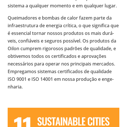
sistema a qual­quer momento e em qual­quer lugar.
Quei­ma­do­res e bombas de calor fazem parte da
infra­es­tru­tura de energia crítica, o que sig­ni­fica que
é essen­cial tornar nossos pro­du­tos os mais durá­
veis, con­fiá­veis e seguros pos­sí­vel. Os pro­du­tos da
Oilon cumprem rigo­ro­sos padrões de qua­li­dade, e
obti­ve­mos todos os cer­ti­fi­ca­dos e apro­va­ções
neces­sá­rios para operar nos prin­ci­pais mer­ca­dos.
Empre­ga­mos sis­te­mas cer­ti­fi­ca­dos de qua­li­dade
ISO 9001 e ISO 14001 em nossa pro­du­ção e enge­
nha­ria.