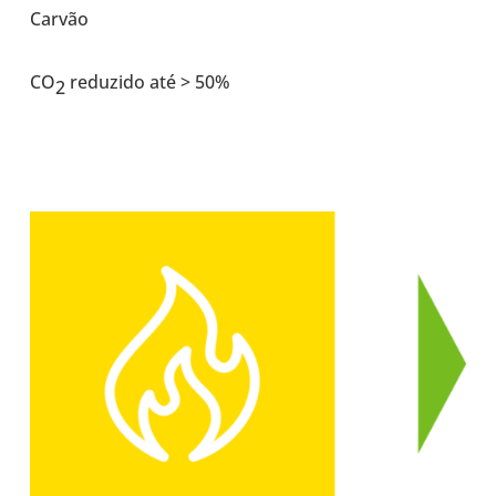
Carvão
CO
redu­zido até > 50%
2