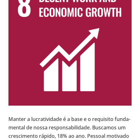
Manter a lucra­ti­vi­dade é a base e o requi­sito fun­da­
men­tal de nossa res­pon­sa­bi­li­dade. Bus­ca­mos um
cres­ci­mento rápido, 18% ao ano. Pessoal moti­vado