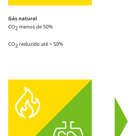
Gás natural
CO
menos de 50%
2
CO
redu­zido até > 50%
2