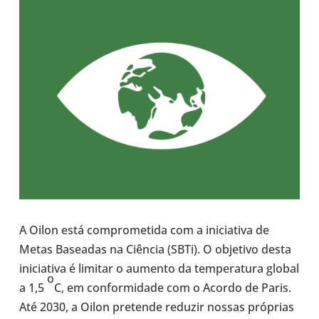
A Oilon está com­pro­me­tida com a ini­ci­a­tiva de
Metas Base­a­das na Ciência (SBTi). O obje­tivo desta
ini­ci­a­tiva é limitar o aumento da tem­pe­ra­tura global
o
a 1,5
C, em con­for­mi­dade com o Acordo de Paris.
Até 2030, a Oilon pre­tende reduzir nossas pró­prias