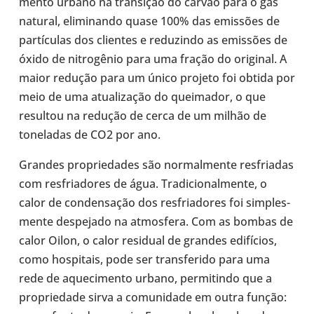
mento urbano na tran­si­ção do carvão para o gás
natural, eli­mi­nando quase 100% das emis­sões de
par­tí­cu­las dos cli­en­tes e redu­zindo as emis­sões de
óxido de nitro­gê­nio para uma fração do ori­gi­nal. A
maior redução para um único projeto foi obtida por
meio de uma atu­a­li­za­ção do quei­ma­dor, o que
resul­tou na redução de cerca de um milhão de
tone­la­das de CO2 por ano.
Grandes pro­pri­e­da­des são nor­mal­mente res­fri­a­das
com res­fri­a­do­res de água. Tra­di­ci­o­nal­mente, o
calor de con­den­sa­ção dos res­fri­a­do­res foi sim­ples­
mente des­pe­jado na atmos­fera. Com as bombas de
calor Oilon, o calor resi­dual de grandes edi­fí­cios,
como hos­pi­tais, pode ser trans­fe­rido para uma
rede de aque­ci­mento urbano, per­mi­tindo que a
pro­pri­e­dade sirva a comu­ni­dade em outra função: