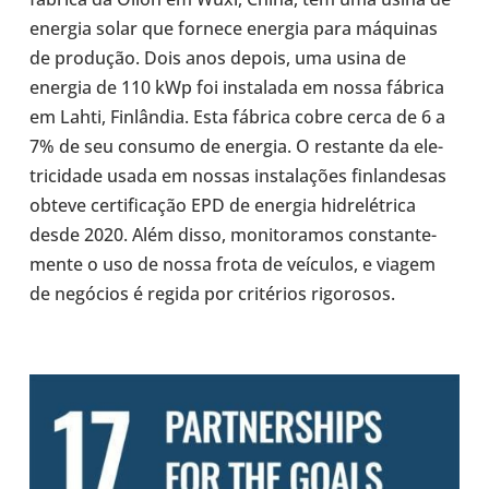
energia solar que fornece energia para máqui­nas
de pro­du­ção. Dois anos depois, uma usina de
energia de 110 kWp foi ins­ta­lada em nossa fábrica
em Lahti, Fin­lân­dia. Esta fábrica cobre cerca de 6 a
7% de seu consumo de energia. O res­tante da ele­
tri­ci­dade usada em nossas ins­ta­la­ções fin­lan­de­sas
obteve cer­ti­fi­ca­ção EPD de energia hidre­lé­trica
desde 2020. Além disso, moni­to­ra­mos cons­tan­te­
mente o uso de nossa frota de veí­cu­los, e viagem
de negó­cios é regida por cri­té­rios rigo­ro­sos.