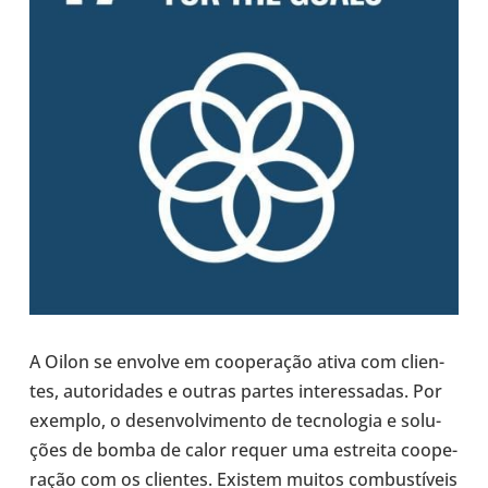
A Oilon se envolve em coo­pe­ra­ção ativa com cli­en­
tes, auto­ri­da­des e outras partes inte­res­sa­das. Por
exemplo, o desen­vol­vi­mento de tec­no­lo­gia e solu­
ções de bomba de calor requer uma estreita coo­pe­
ra­ção com os cli­en­tes. Existem muitos com­bus­tí­veis