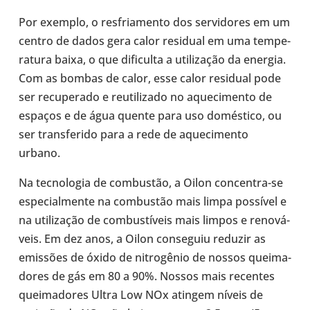
Por exemplo, o res­fri­a­mento dos ser­vi­do­res em um
centro de dados gera calor resi­dual em uma tem­pe­
ra­tura baixa, o que difi­culta a uti­li­za­ção da energia.
Com as bombas de calor, esse calor resi­dual pode
ser recu­pe­rado e reu­ti­li­zado no aque­ci­mento de
espaços e de água quente para uso domés­tico, ou
ser trans­fe­rido para a rede de aque­ci­mento
urbano.
Na tec­no­lo­gia de com­bus­tão, a Oilon concentra-​se
espe­ci­al­mente na com­bus­tão mais limpa pos­sí­vel e
na uti­li­za­ção de com­bus­tí­veis mais limpos e reno­vá­
veis. Em dez anos, a Oilon con­se­guiu reduzir as
emis­sões de óxido de nitro­gê­nio de nossos quei­ma­
do­res de gás em 80 a 90%. Nossos mais recen­tes
quei­ma­do­res Ultra Low NOx atingem níveis de