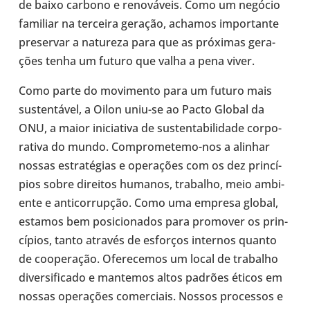
de baixo carbono e reno­vá­veis. Como um negócio
fami­liar na ter­ceira geração, achamos impor­tante
pre­ser­var a natu­reza para que as pró­xi­mas gera­
ções tenha um futuro que valha a pena viver.
Como parte do movi­mento para um futuro mais
sus­ten­tá­vel, a Oilon uniu-se ao Pacto Global da
ONU, a maior ini­ci­a­tiva de sus­ten­ta­bi­li­dade cor­po­
ra­tiva do mundo. Comprometemo-​nos a alinhar
nossas estra­té­gias e ope­ra­ções com os dez prin­cí­
pios sobre direi­tos humanos, tra­ba­lho, meio ambi­
ente e anti­cor­rup­ção. Como uma empresa global,
estamos bem posi­ci­o­na­dos para pro­mo­ver os prin­
cí­pios, tanto através de esfor­ços inter­nos quanto
de coo­pe­ra­ção. Ofe­re­ce­mos um local de tra­ba­lho
diver­si­fi­cado e man­te­mos altos padrões éticos em
nossas ope­ra­ções comer­ci­ais. Nossos pro­ces­sos e