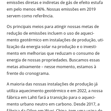
emis­sões diretas e indi­re­tas de gás de efeito estufa
em pelo menos 46%. Nossas emis­sões em 2019
servem como refe­rên­cia.
Os prin­ci­pais meios para atingir nossas metas de
redução de emis­sões incluem o uso de aque­ci­
mento geo­tér­mico em ins­ta­la­ções de pro­du­ção, uti­
li­za­ção da energia solar na pro­du­ção e o inves­ti­
mento em melho­rias que reduzam o consumo de
energia de nossas pro­pri­e­da­des. Bus­ca­mos essas
metas ati­va­mente – nesse momento, estamos à
frente do cro­no­grama.
A maioria das nossas ins­ta­la­ções de pro­du­ção já
utiliza aque­ci­mento geo­tér­mico e em 2022, a nossa
fábrica em Lahti fará a tran­si­ção para o aque­ci­
mento urbano neutro em carbono. Desde 2017, a
fábrica da Oilon em Wuxi, China, tem uma usina de