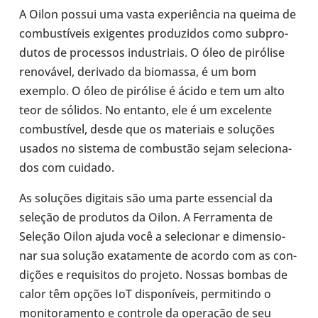
A Oilon possui uma vasta expe­ri­ên­cia na queima de
com­bus­tí­veis exi­gen­tes pro­du­zi­dos como sub­pro­
du­tos de pro­ces­sos indus­tri­ais. O óleo de piró­lise
reno­vá­vel, deri­vado da bio­massa, é um bom
exemplo. O óleo de piró­lise é ácido e tem um alto
teor de sólidos. No entanto, ele é um exce­lente
com­bus­tí­vel, desde que os mate­ri­ais e solu­ções
usados no sistema de com­bus­tão sejam sele­ci­o­na­
dos com cuidado.
As solu­ções digi­tais são uma parte essen­cial da
seleção de pro­du­tos da Oilon. A Fer­ra­menta de
Seleção Oilon ajuda você a sele­ci­o­nar e dimen­si­o­
nar sua solução exa­ta­mente de acordo com as con­
di­ções e requi­si­tos do projeto. Nossas bombas de
calor têm opções IoT dis­po­ní­veis, per­mi­tindo o
moni­to­ra­mento e con­trole da ope­ra­ção de seu