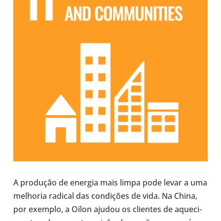
A pro­du­ção de energia mais limpa pode levar a uma
melho­ria radical das con­di­ções de vida. Na China,
por exemplo, a Oilon ajudou os cli­en­tes de aque­ci­