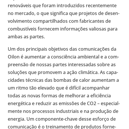
reno­vá­veis que foram intro­du­zi­dos recen­te­mente
no mercado, o que sig­ni­fica que pro­je­tos de desen­
vol­vi­mento com­par­ti­lha­dos com fabri­can­tes de
com­bus­tí­veis for­ne­cem infor­ma­ções vali­o­sas para
ambas as partes.
Um dos prin­ci­pais obje­ti­vos das comu­ni­ca­ções da
Oilon é aumen­tar a cons­ci­ên­cia ambi­en­tal e a com­
pre­en­são de nossas partes inte­res­sa­das sobre as
solu­ções que pro­mo­vem a ação cli­má­tica. As capa­
ci­da­des téc­ni­cas das bombas de calor aumen­tam a
um ritmo tão elevado que é difícil acom­pa­nhar
todas as novas formas de melho­rar a efi­ci­ên­cia
ener­gé­tica e reduzir as emis­sões de CO2 – espe­ci­al­
mente nos pro­ces­sos indus­tri­ais e na pro­du­ção de
energia. Um componente-​chave desse esforço de
comu­ni­ca­ção é o trei­na­mento de pro­du­tos for­ne­