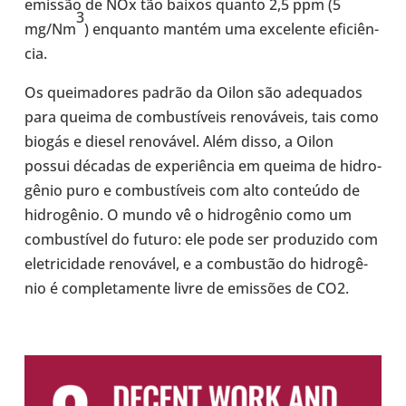
emissão de NOx tão baixos quanto 2,5 ppm (5
3
mg/Nm
) enquanto mantém uma exce­lente efi­ci­ên­
cia.
Os quei­ma­do­res padrão da Oilon são ade­qua­dos
para queima de com­bus­tí­veis reno­vá­veis, tais como
biogás e diesel reno­vá­vel. Além disso, a Oilon
possui décadas de expe­ri­ên­cia em queima de hidro­
gê­nio puro e com­bus­tí­veis com alto con­teúdo de
hidro­gê­nio. O mundo vê o hidro­gê­nio como um
com­bus­tí­vel do futuro: ele pode ser pro­du­zido com
ele­tri­ci­dade reno­vá­vel, e a com­bus­tão do hidro­gê­
nio é com­ple­ta­mente livre de emis­sões de CO2.