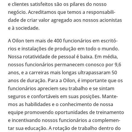
e cli­en­tes satis­fei­tos são os pilares do nosso
negócio. Acre­di­ta­mos que temos a res­pon­sa­bi­li­
dade de criar valor agre­gado aos nossos aci­o­nis­tas
e à soci­e­dade.
A Oilon tem mais de 400 fun­ci­o­ná­rios em escri­tó­
rios e ins­ta­la­ções de pro­du­ção em todo o mundo.
Nossa rota­ti­vi­dade de pessoal é baixa. Em média,
nossos fun­ci­o­ná­rios per­ma­ne­cem conosco por 9,6
anos, e a car­rei­ras mais longas ultra­pas­sa­ram 50
anos de duração. Para a Oilon, é impor­tante que os
fun­ci­o­ná­rios apre­ciem seu tra­ba­lho e se sintam
seguros e con­for­tá­veis em suas posi­ções. Man­te­
mos as habi­li­da­des e o conhe­ci­mento de nossa
equipe pro­mo­vendo opor­tu­ni­da­des de trei­na­mento
e incen­ti­vando nossos fun­ci­o­ná­rios a com­ple­men­
tar sua edu­ca­ção. A rotação de tra­ba­lho dentro do