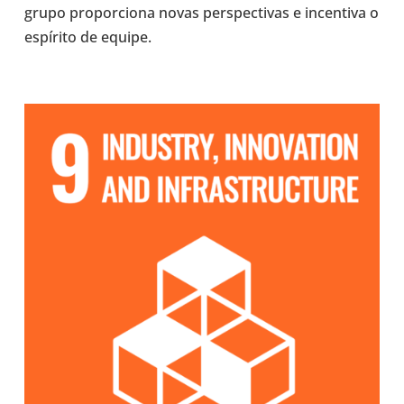
grupo pro­por­ci­ona novas pers­pec­ti­vas e incen­tiva o
espí­rito de equipe.