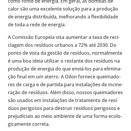
como fonte de energia. Em geral, as bombas de
calor são uma exce­lente solução para a pro­du­ção
de energia dis­tri­buída, melho­rando a fle­xi­bi­li­dade
de toda a rede de energia.
A Comis­são Euro­peia visa aumen­tar a taxa de reci­
cla­gem dos resí­duos urbanos a 72% até 2030. Do
ponto de vista da gestão de resí­duos, nor­mal­mente
é uma boa ideia uti­li­zar o res­tante dos resí­duos na
pro­du­ção de energia do que enviá-​los para eli­mi­na­
ção final em um aterro. A Oilon fornece quei­ma­do­
res de carga e de partida para ins­ta­la­ções de inci­ne­
ra­ção de resí­duos. Além disso, nossos quei­ma­do­res
são usados em ins­ta­la­ções de tra­ta­mento de resí­
duos peri­go­sos para des­truir resí­duos peri­go­sos e
pre­ju­di­ci­ais ao meio ambi­ente de uma forma eco­lo­
gi­ca­mente correta.