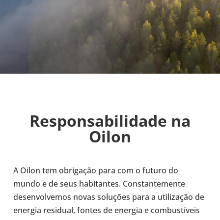
Res­pon­sa­bi­li­dade na
Oilon
A Oilon tem obri­ga­ção para com o futuro do
mundo e de seus habi­tan­tes. Cons­tan­te­mente
desen­vol­ve­mos novas solu­ções para a uti­li­za­ção de
energia resi­dual, fontes de energia e com­bus­tí­veis