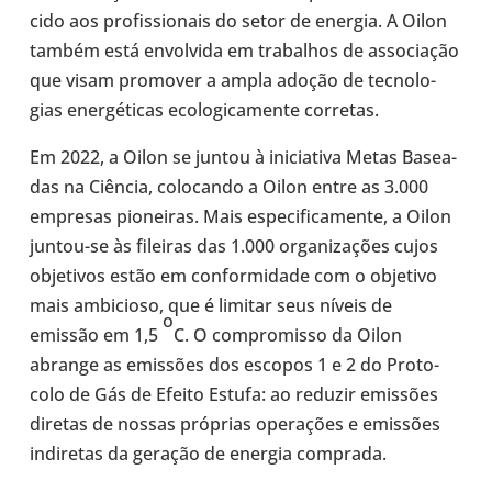
cido aos pro­fis­si­o­nais do setor de energia. A Oilon
também está envol­vida em tra­ba­lhos de asso­ci­a­ção
que visam pro­mo­ver a ampla adoção de tec­no­lo­
gias ener­gé­ti­cas eco­lo­gi­ca­mente cor­re­tas.
Em 2022, a Oilon se juntou à ini­ci­a­tiva Metas Base­a­
das na Ciência, colo­cando a Oilon entre as 3.000
empre­sas pio­nei­ras. Mais espe­ci­fi­ca­mente, a Oilon
juntou-​se às filei­ras das 1.000 orga­ni­za­ções cujos
obje­ti­vos estão em con­for­mi­dade com o obje­tivo
mais ambi­ci­oso, que é limitar seus níveis de
o
emissão em 1,5
C. O com­pro­misso da Oilon
abrange as emis­sões dos escopos 1 e 2 do Pro­to­
colo de Gás de Efeito Estufa: ao reduzir emis­sões
diretas de nossas pró­prias ope­ra­ções e emis­sões
indi­re­tas da geração de energia com­prada.