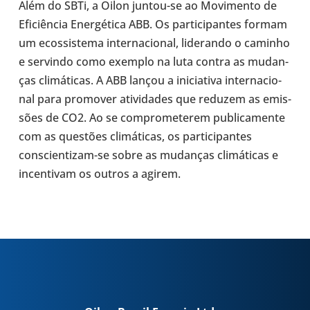
Além do SBTi, a Oilon juntou-​se ao Movi­mento de
Efi­ci­ên­cia Ener­gé­tica ABB. Os par­ti­ci­pan­tes formam
um ecos­sis­tema inter­na­ci­o­nal, lide­rando o caminho
e ser­vindo como exemplo na luta contra as mudan­
ças cli­má­ti­cas. A ABB lançou a ini­ci­a­tiva inter­na­ci­o­
nal para pro­mo­ver ati­vi­da­des que reduzem as emis­
sões de CO2. Ao se com­pro­me­te­rem publi­ca­mente
com as ques­tões cli­má­ti­cas, os par­ti­ci­pan­tes
conscientizam-​se sobre as mudan­ças cli­má­ti­cas e
incen­ti­vam os outros a agirem.