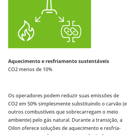
Aque­ci­mento e res­fri­a­mento sus­ten­tá­veis
CO2 menos de 10%
Os ope­ra­do­res podem reduzir suas emis­sões de
CO2 em 50% sim­ples­mente subs­ti­tuindo o carvão (e
outros com­bus­tí­veis que sobre­car­re­gam o meio
ambi­ente) pelo gás natural. Durante a tran­si­ção, a
Oilon oferece solu­ções de aque­ci­mento e res­fri­a­