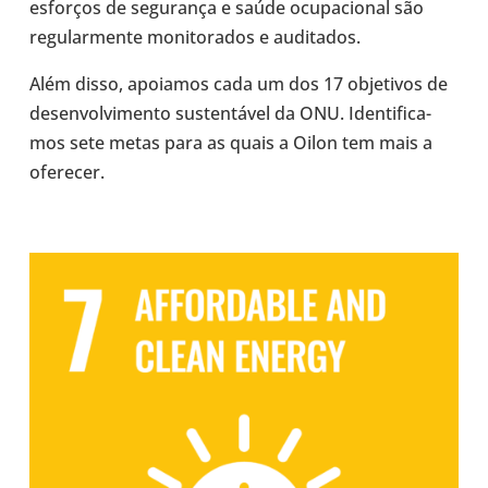
esfor­ços de segu­rança e saúde ocu­pa­ci­o­nal são
regu­lar­mente moni­to­ra­dos e audi­ta­dos.
Além disso, apoi­a­mos cada um dos 17 obje­ti­vos de
desen­vol­vi­mento sus­ten­tá­vel da ONU. Iden­ti­fi­ca­
mos sete metas para as quais a Oilon tem mais a
ofe­re­cer.