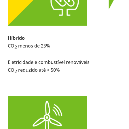
Híbrido
CO
menos de 25%
2
Ele­tri­ci­dade e com­bus­tí­vel reno­vá­veis
CO
redu­zido até > 50%
2