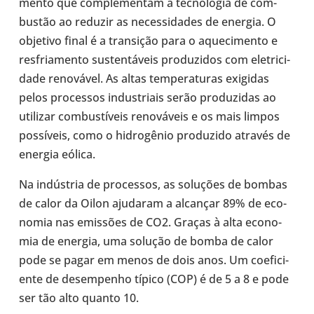
mento que com­ple­men­tam a tec­no­lo­gia de com­
bus­tão ao reduzir as neces­si­da­des de energia. O
obje­tivo final é a tran­si­ção para o aque­ci­mento e
res­fri­a­mento sus­ten­tá­veis pro­du­zi­dos com ele­tri­ci­
dade reno­vá­vel. As altas tem­pe­ra­tu­ras exi­gi­das
pelos pro­ces­sos indus­tri­ais serão pro­du­zi­das ao
uti­li­zar com­bus­tí­veis reno­vá­veis e os mais limpos
pos­sí­veis, como o hidro­gê­nio pro­du­zido através de
energia eólica.
Na indús­tria de pro­ces­sos, as solu­ções de bombas
de calor da Oilon aju­da­ram a alcan­çar 89% de eco­
no­mia nas emis­sões de CO2. Graças à alta eco­no­
mia de energia, uma solução de bomba de calor
pode se pagar em menos de dois anos. Um coe­fi­ci­
ente de desem­pe­nho típico (COP) é de 5 a 8 e pode
ser tão alto quanto 10.