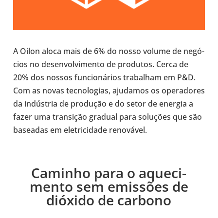
A Oilon aloca mais de 6% do nosso volume de negó­
cios no desen­vol­vi­mento de pro­du­tos. Cerca de
20% dos nossos fun­ci­o­ná­rios tra­ba­lham em P&D.
Com as novas tec­no­lo­gias, aju­da­mos os ope­ra­do­res
da indús­tria de pro­du­ção e do setor de energia a
fazer uma tran­si­ção gradual para solu­ções que são
base­a­das em ele­tri­ci­dade reno­vá­vel.
Caminho para o aque­ci­
mento sem emis­sões de
dióxido de carbono