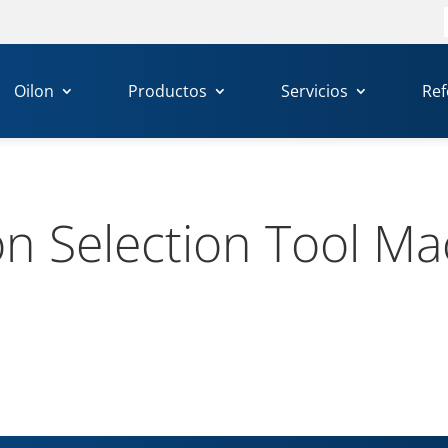
Oilon
Productos
Servicios
Ref
on Selec­tion Tool M