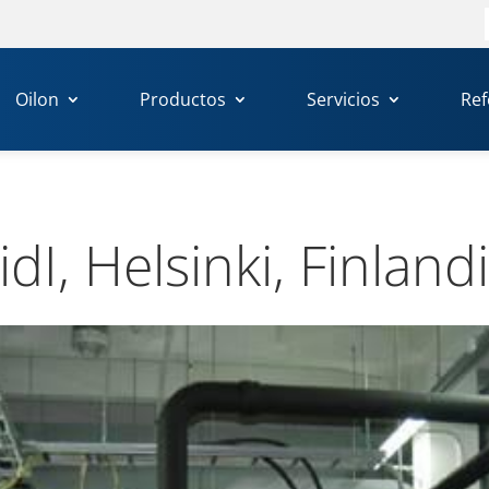
Oilon
Productos
Servicios
Ref
idI, Hel­sinki, Fin­lan­d