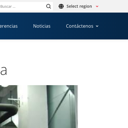
Select region
Buscar:
erencias
Noticias
Contáctenos
ia