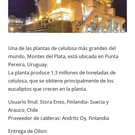
Una de las plantas de celu­losa más grandes del
mundo, Montes del Plata, está ubicada en Punta
Pereira, Uruguay.
La planta produce 1,3 millo­nes de tone­la­das de
celu­losa, que se obtiene prin­ci­pal­mente de los
euca­lip­tos que crecen en la planta.
Usuario final: Stora Enso, Finlandia-​ Suecia y
Arauco, Chile
Pro­vee­dor de cal­de­ras: Andritz Oy, Fin­lan­dia
Entrega de Oilon: