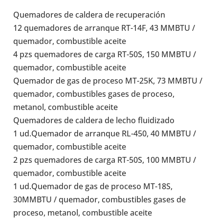
Que­ma­do­res de caldera de recu­pe­ra­ción
12 que­ma­do­res de arran­que RT-14F, 43 MMBTU /
que­ma­dor, com­bus­ti­ble aceite
4 pzs que­ma­do­res de carga RT-50S, 150 MMBTU /
que­ma­dor, com­bus­ti­ble aceite
Que­ma­dor de gas de proceso MT-25K, 73 MMBTU /
que­ma­dor, com­bus­ti­bles gases de proceso,
metanol, com­bus­ti­ble aceite
Que­ma­do­res de caldera de lecho flui­di­zado
1 ud.Que­ma­dor de arran­que RL-450, 40 MMBTU /
que­ma­dor, com­bus­ti­ble aceite
2 pzs que­ma­do­res de carga RT-50S, 100 MMBTU /
que­ma­dor, com­bus­ti­ble aceite
1 ud.Que­ma­dor de gas de proceso MT-18S,
30MMBTU / que­ma­dor, com­bus­ti­bles gases de
proceso, metanol, com­bus­ti­ble aceite