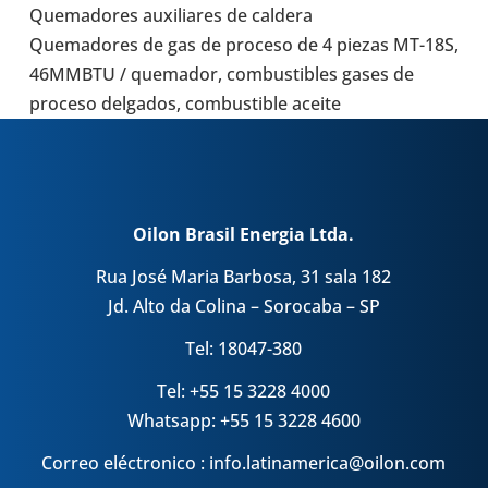
Que­ma­do­res auxi­lia­res de caldera
Que­ma­do­res de gas de proceso de 4 piezas MT-18S,
46MMBTU / que­ma­dor, com­bus­ti­bles gases de
proceso del­ga­dos, com­bus­ti­ble aceite
Oilon Brasil Energia Ltda.
Rua José Maria Barbosa, 31 sala 182
Jd. Alto da Colina – Sorocaba – SP
Tel: 18047-380
Tel: +55 15 3228 4000
Whatsapp: +55 15 3228 4600
Correo eléctronico : info.latinamerica@oilon.com