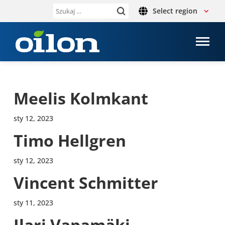
Select region
Szukaj:
Meelis Kolm­kant
sty 12, 2023
Timo Hel­l­gren
sty 12, 2023
Vincent Schmit­ter
sty 11, 2023
Ilari Vapamäki