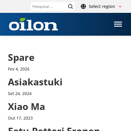
Select region
Pesquisar
por:
Spare
Fev 4, 2026
Asi­a­kas­tuki
Set 24, 2024
Xiao Ma
Out 17, 2023
Eetu-​Petteri Eronen