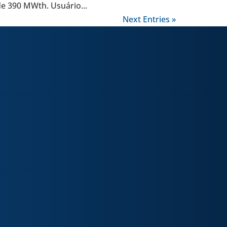
 de 390 MWth. Usuário...
Next Entries »