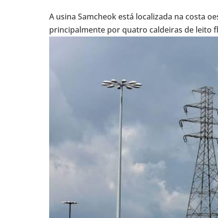
A usina Sam­cheok está loca­li­zada na costa oe
prin­ci­pal­mente por quatro cal­dei­ras de leito f