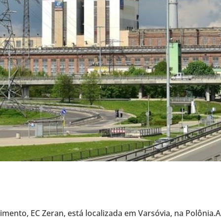
e­ci­mento, EC Zeran, está loca­li­zada em Var­só­via, na Polôn