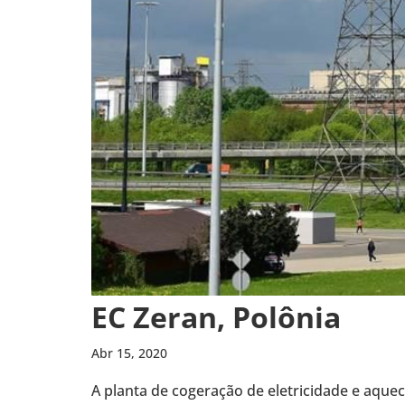
EC Zeran, Polônia
Abr 15, 2020
A planta de coge­ra­ção de ele­tri­ci­dade e aqu