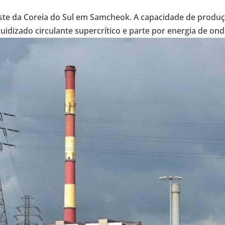
ste da Coreia do Sul em Sam­cheok. A capa­ci­dade de pro­du­
lui­di­zado cir­cu­lante super­crí­tico e parte por energia de onda