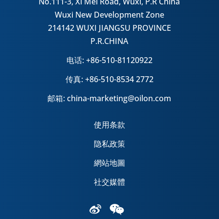
No.111-3, Xi Mei Road, Wuxi, P.R China
Wuxi New Development Zone
214142 WUXI JIANGSU PROVINCE
P.R.CHINA
电话: +86-510-81120922
传真: +86-510-8534 2772
邮箱: china-marketing@oilon.com
使用条款
隐私政策
網站地圖
社交媒體