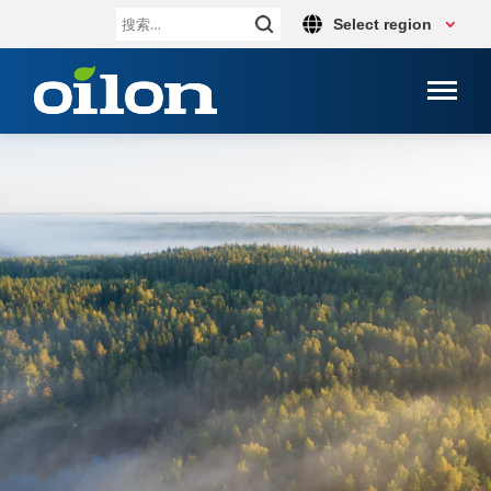
Select region
搜
索：