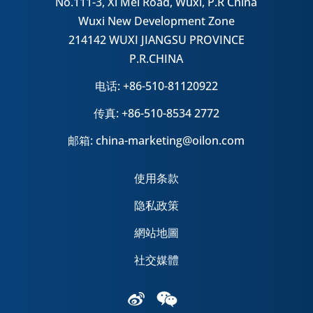
No.111-3, Xi Mei Road, Wuxi, P.R China
Wuxi New Development Zone
214142 WUXI JIANGSU PROVINCE
P.R.CHINA
电话: +86-510-81120922
传真: +86-510-8534 2772
邮箱: china-marketing@oilon.com
使用条款
隐私政策
網站地圖
社交媒體