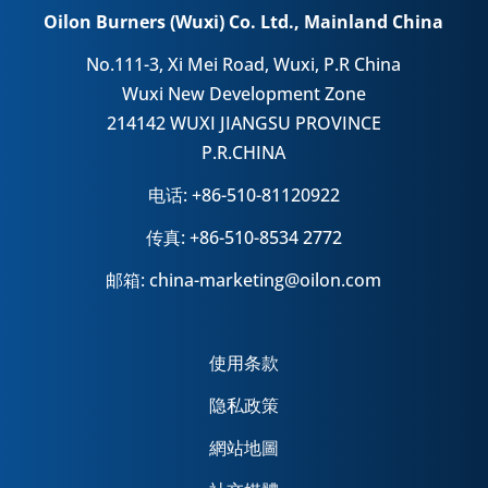
Oilon Burners (Wuxi) Co. Ltd., Mainland China
No.111-3, Xi Mei Road, Wuxi, P.R China
Wuxi New Development Zone
214142 WUXI JIANGSU PROVINCE
P.R.CHINA
电话: +86-510-81120922
传真: +86-510-8534 2772
邮箱: china-marketing@oilon.com
使用条款
隐私政策
網站地圖