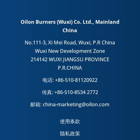
Oilon Burners (Wuxi) Co. Ltd., Mainland
China
No.111-3, Xi Mei Road, Wuxi, P.R China
Wuxi New Development Zone
214142 WUXI JIANGSU PROVINCE
P.R.CHINA
电话: +86-510-81120922
传真: +86-510-8534 2772
邮箱: china-marketing@oilon.com
使用条款
隐私政策