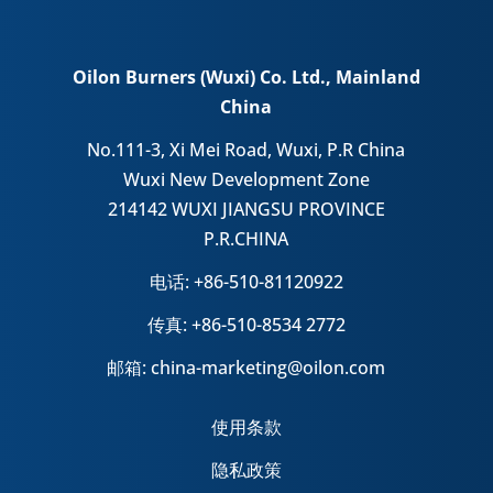
Oilon Burners (Wuxi) Co. Ltd., Mainland
China
No.111-3, Xi Mei Road, Wuxi, P.R China
Wuxi New Development Zone
214142 WUXI JIANGSU PROVINCE
P.R.CHINA
电话: +86-510-81120922
传真: +86-510-8534 2772
邮箱: china-marketing@oilon.com
使用条款
隐私政策