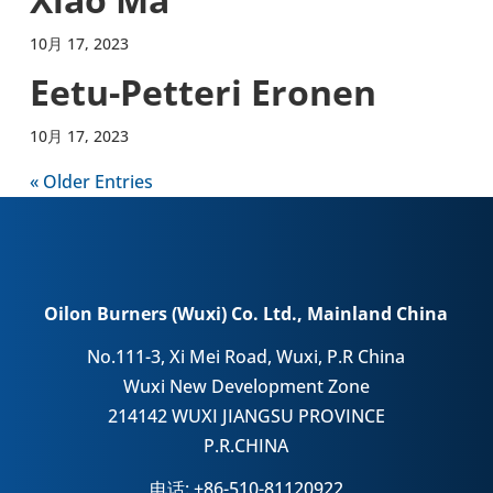
10月 17, 2023
Eetu-Petteri Eronen
10月 17, 2023
« Older Entries
Oilon Burners (Wuxi) Co. Ltd., Mainland China
No.111-3, Xi Mei Road, Wuxi, P.R China
Wuxi New Development Zone
214142 WUXI JIANGSU PROVINCE
P.R.CHINA
电话: +86-510-81120922