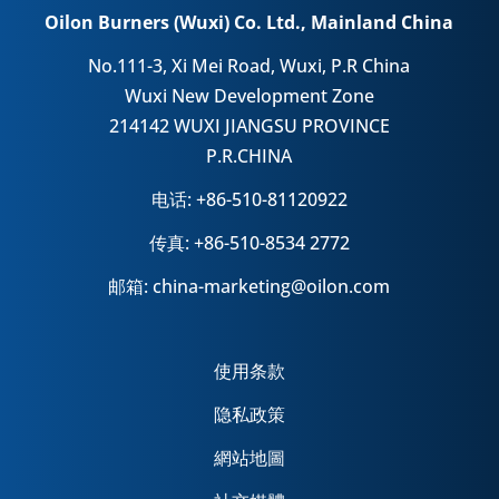
Oilon Burners (Wuxi) Co. Ltd., Mainland China
No.111-3, Xi Mei Road, Wuxi, P.R China
Wuxi New Development Zone
214142 WUXI JIANGSU PROVINCE
P.R.CHINA
电话: +86-510-81120922
传真: +86-510-8534 2772
邮箱: china-marketing@oilon.com
使用条款
隐私政策
網站地圖