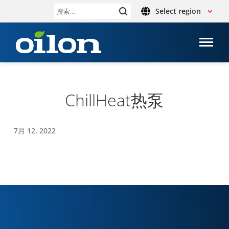
Select region
搜
索：
ChillHeat热泵
7月 12, 2022