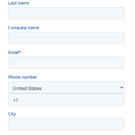
i
v
e
: