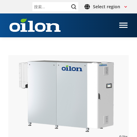
Select region
搜
索：