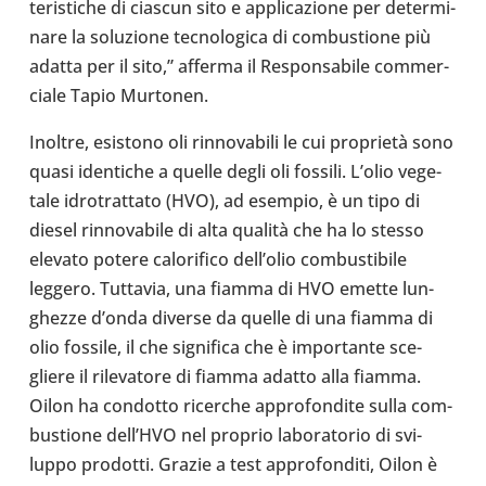
te­ri­sti­che di ciascun sito e appli­ca­zione per deter­mi­
nare la solu­zione tec­no­lo­gica di com­bu­stione più
adatta per il sito,” afferma il Respon­sa­bile com­mer­
ciale Tapio Mur­to­nen.
Inoltre, esi­stono oli rin­no­va­bili le cui proprietà sono
quasi iden­ti­che a quelle degli oli fossili. L’olio vege­
tale idro­trat­tato (HVO), ad esempio, è un tipo di
diesel rin­no­va­bile di alta qualità che ha lo stesso
elevato potere calo­ri­fico del­l’o­lio com­bu­sti­bile
leggero. Tut­ta­via, una fiamma di HVO emette lun­
ghezze d’onda diverse da quelle di una fiamma di
olio fossile, il che signi­fica che è impor­tante sce­
gliere il rile­va­tore di fiamma adatto alla fiamma.
Oilon ha con­dotto ricer­che appro­fon­dite sulla com­
bu­stione del­l’HVO nel proprio labo­ra­to­rio di svi­
luppo pro­dotti. Grazie a test appro­fon­diti, Oilon è