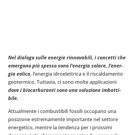
Nel dialogo sulle energie rin­no­va­bili, i con­cetti che
emer­gono più spesso sono l’e­ner­gia solare, l’e­ner­
gia eolica
, l’e­ner­gia idroe­let­trica e il riscal­da­mento
geo­ter­mico. Tut­ta­via, ci sono molte appli­ca­zioni
dove i bio­car­bu­ranti sono una solu­zione imbat­ti­
bile.
Attual­mente i com­bu­sti­bili fossili occu­pano una
posi­zione estre­ma­mente impor­tante nel settore
ener­ge­tico, mentre la ten­denza per i pros­simi