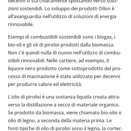
decenni si sta chia­ra­mente spo­stando verso solu­
zioni soste­ni­bili. Lo svi­luppo dei pro­dotti Oilon è
all’a­van­guar­dia nel­l’u­ti­lizzo di solu­zioni di energia
rin­no­va­bile.
Esempi di com­bu­sti­bili soste­ni­bili sono i biogas, i
bio-oli e gli oli di piro­lisi pro­dotti dalla bio­massa.
Non c’è quindi nulla di nuovo nel­l’u­ti­lizzo di com­bu­
sti­bili rin­no­va­bili. Nelle car­tiere, ad esempio, il
liquore nero pro­dotto come sot­to­pro­dotto del pro­
cesso di maci­na­zione è stato uti­liz­zato per decenni
per pro­durre calore ed elettricità.
L’olio di piro­lisi è una sostanza liquida creata attra­
verso la distil­la­zione a secco di mate­riale orga­nico.
Se pro­dotto da bio­massa, viene chia­mato bio-​olio o
olio di legno, a seconda della materia prima. Le
fonti tipiche di olio di piro­lisi sono il legno, la cor­tec­