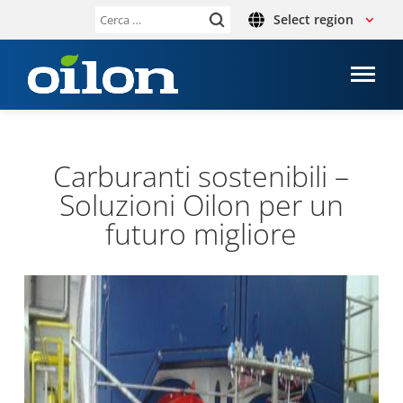
Select region
Ricerca
per:
Car­bu­ranti soste­ni­bili –
Solu­zioni Oilon per un
futuro migliore