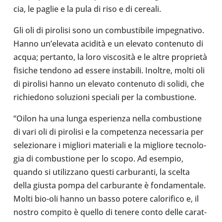
cia, le paglie e la pula di riso e di cereali.
Gli oli di piro­lisi sono un com­bu­sti­bile impe­gna­tivo.
Hanno un’e­le­vata acidità e un elevato con­te­nuto di
acqua; per­tanto, la loro viscosità e le altre proprietà
fisiche tendono ad essere insta­bili. Inoltre, molti oli
di piro­lisi hanno un elevato con­te­nuto di solidi, che
richie­dono solu­zioni spe­ciali per la com­bu­stione.
“Oilon ha una lunga espe­rienza nella com­bu­stione
di vari oli di piro­lisi e la com­pe­tenza neces­sa­ria per
sele­zio­nare i migliori mate­riali e la migliore tec­no­lo­
gia di com­bu­stione per lo scopo. Ad esempio,
quando si uti­liz­zano questi car­bu­ranti, la scelta
della giusta pompa del car­bu­rante è fon­da­men­tale.
Molti bio-oli hanno un basso potere calo­ri­fico e, il
nostro compito è quello di tenere conto delle carat­