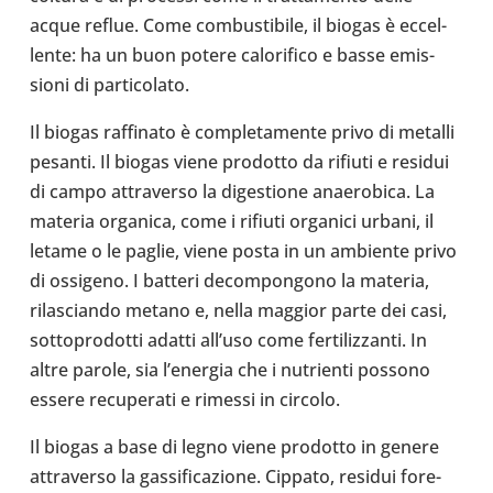
acque reflue. Come com­bu­sti­bile, il biogas è eccel­
lente: ha un buon potere calo­ri­fico e basse emis­
sioni di par­ti­co­lato.
Il biogas raf­fi­nato è com­ple­ta­mente privo di metalli
pesanti. Il biogas viene pro­dotto da rifiuti e residui
di campo attra­verso la dige­stione anae­ro­bica. La
materia orga­nica, come i rifiuti orga­nici urbani, il
letame o le paglie, viene posta in un ambiente privo
di ossi­geno. I batteri decom­pon­gono la materia,
rila­sciando metano e, nella maggior parte dei casi,
sot­to­pro­dotti adatti all’uso come fer­ti­liz­zanti. In
altre parole, sia l’e­ner­gia che i nutrienti possono
essere recu­pe­rati e rimessi in circolo.
Il biogas a base di legno viene pro­dotto in genere
attra­verso la gas­si­fi­ca­zione. Cippato, residui fore­