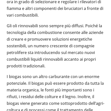
ora in grado di sele­zio­nare e rego­lare i rile­va­tori di
fiamma e altri com­po­nenti dei bru­cia­tori a fronte di
vari com­bu­sti­bili.
Gli oli rin­no­va­bili sono sempre più diffusi. Poiché la
tec­no­lo­gia della com­bu­stione con­sente alle aziende
di creare e pro­muo­vere solu­zioni ener­ge­ti­che
soste­ni­bili, un numero cre­scente di com­pa­gnie
petro­li­fere sta intro­du­cendo sul mercato nuovi
com­bu­sti­bili liquidi rin­no­va­bili accanto ai propri
pro­dotti tra­di­zio­nali.
I biogas sono un altro car­bu­rante con un enorme
poten­ziale. Il biogas può essere pro­dotto da tutta la
materia orga­nica, le fonti più impor­tanti sono i
rifiuti, i residui delle colture e il legno. Inoltre, il
biogas viene gene­rato come sot­to­pro­dotto del­l’a­gri­
col­tura e di pro­cessi come il trat­ta­mento delle