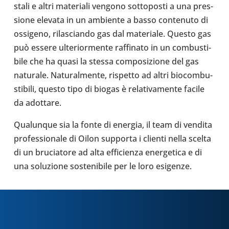
stali e altri mate­riali vengono sot­to­po­sti a una pres­
sione elevata in un ambiente a basso con­te­nuto di
ossi­geno, rila­sciando gas dal mate­riale. Questo gas
può essere ulte­rior­mente raf­fi­nato in un com­bu­sti­
bile che ha quasi la stessa com­po­si­zione del gas
natu­rale. Natu­ral­mente, rispetto ad altri bio­com­bu­
sti­bili, questo tipo di biogas è rela­ti­va­mente facile
da adot­tare.
Qua­lun­que sia la fonte di energia, il team di vendita
pro­fes­sio­nale di Oilon sup­porta i clienti nella scelta
di un bru­cia­tore ad alta effi­cienza ener­ge­tica e di
una solu­zione soste­ni­bile per le loro esi­genze.