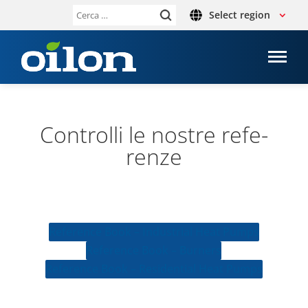
Select region
Ricerca
per:
Con­trolli le nostre refe­
renze
Refe­rence Book – Indu­strial Heat Pumps
Refe­rence Book – Burners
Refe­rence Book – Resi­den­tial Heat Pumps