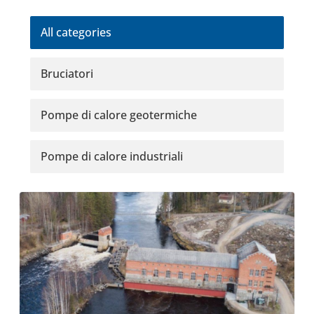
All cate­go­ries
Bru­cia­tori
Pompe di calore geo­ter­mi­che
Pompe di calore indu­striali