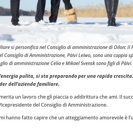
are si per­so­ni­fica nel Con­si­glio di ammi­ni­stra­zione di Oilon: Il 
e del Con­si­glio di Ammi­ni­stra­zione, Päivi Leiwo, sono una coppia 
glio di ammi­ni­stra­zione Celia e Mikael Svensk sono figli di Päivi.
l­l’e­ner­gia pulita, si sta pre­pa­rando per una rapida cre­sci
der del­l’a­zienda fami­liare.
ita un lavoro che gli piaccia o addi­rit­tura che ami. Il suc
Vice­pre­si­dente del Con­si­glio di Ammi­ni­stra­zione.
ta mi hanno fatto capire che un atteg­gia­mento amo­re­vole è l’