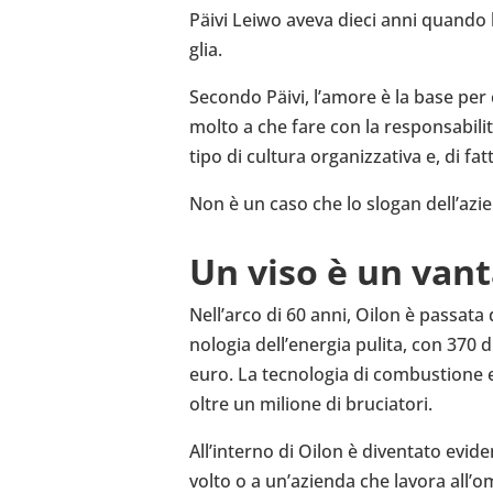
Päivi Leiwo aveva dieci anni quando la
glia.
Secondo Päivi, l’amore è la base per c
molto a che fare con la responsabilità 
tipo di cultura orga­niz­za­tiva e, di f
Non è un caso che lo slogan del­l’a­zi
Un viso è un van­ta
Nel­l’arco di 60 anni, Oilon è passata
no­lo­gia del­l’e­ner­gia pulita, con 370
euro. La tec­no­lo­gia di com­bu­stio
oltre un milione di bru­cia­tori.
All’in­terno di Oilon è diven­tato evi­
volto o a un’a­zienda che lavora all’om