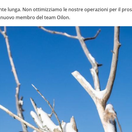
e lunga. Non otti­miz­ziamo le nostre ope­ra­zioni per il pro
n nuovo membro del team Oilon.