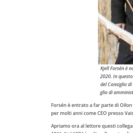
Kjell Forsén è nu
2020. In questo 
del Con­si­glio d
glio di ammi­ni­s
Forsén è entrato a far parte di Oilon c
per molti anni come CEO presso Vaisal
Apriamo ora al lettore questi col­le­ga