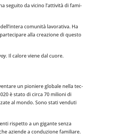
a seguito da vicino l’attività di fami­
l­l’in­tera comunità lavo­ra­tiva. Ha
ar­te­ci­pare alla crea­zione di questo
way.
Il calore viene dal cuore.
en­tare un pio­niere globale nella tec­
 2020 è stato di circa 70 milioni di
n­zate al mondo. Sono stati venduti
clienti rispetto a un gigante senza
nche aziende a con­du­zione fami­liare.