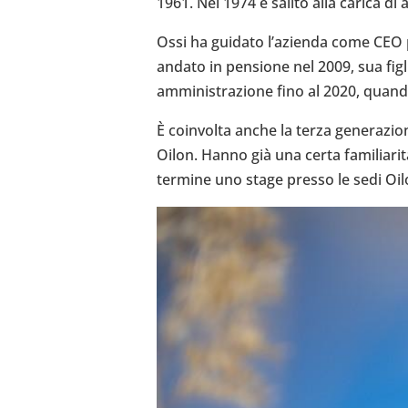
1961. Nel 1974 è salito alla carica di 
Ossi ha guidato l’a­zienda come CEO p
andato in pen­sione nel 2009, sua figlia 
ammi­ni­stra­zione fino al 2020, quando
È coin­volta anche la terza gene­ra­zione
Oilon. Hanno già una certa familiarità 
termine uno stage presso le sedi Oilon