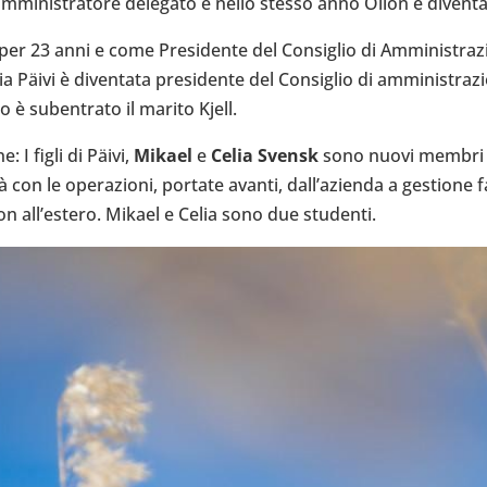
ammi­ni­stra­tore dele­gato e nello stesso anno Oilon è diven­ta
er 23 anni e come Pre­si­dente del Con­si­glio di Ammi­ni­stra
Päivi è diven­tata pre­si­dente del Con­si­glio di ammi­ni­stra­zi
 è suben­trato il marito Kjell.
: I figli di Päivi,
Mikael
e
Celia Svensk
sono nuovi membri del
con le ope­ra­zioni, portate avanti, dal­l’a­zienda a gestione f
 all’e­stero. Mikael e Celia sono due stu­denti.