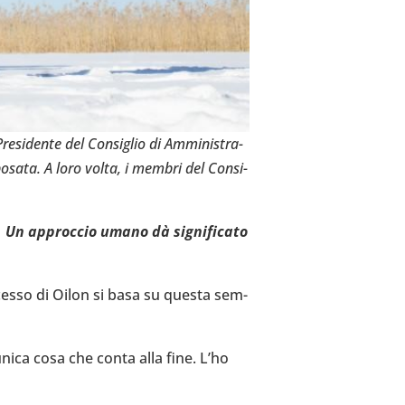
Pre­si­dente del Con­si­glio di Ammi­ni­stra­
sposata. A loro volta, i membri del Con­si­
ta. Un approc­cio umano dà signi­fi­cato
­cesso di Oilon si basa su questa sem­
unica cosa che conta alla fine. L’ho