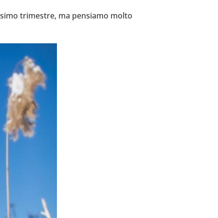
s­simo tri­me­stre, ma pen­siamo molto