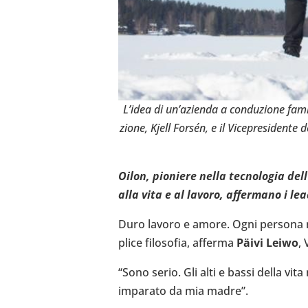
L’idea di un’a­zienda a con­du­zione fami­li
zione, Kjell Forsén, e il Vice­pre­si­dent
Oilon, pio­niere nella tec­no­lo­gia de
alla vita e al lavoro, affer­mano i lea
Duro lavoro e amore. Ogni persona mer
plice filo­so­fia, afferma
Päivi Leiwo
, 
“Sono serio. Gli alti e bassi della vi
impa­rato da mia madre”.