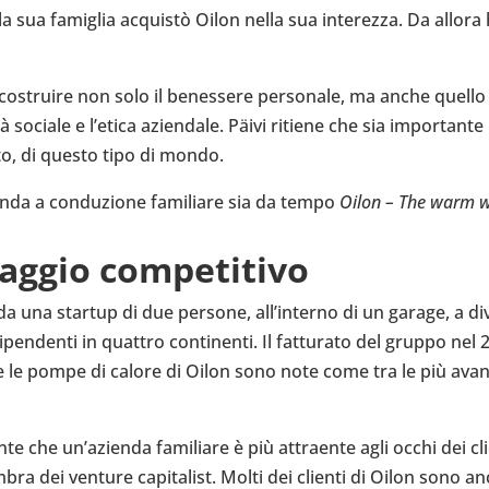
 sua fami­glia acquistò Oilon nella sua inte­rezza. Da allora h
ostruire non solo il benes­sere per­so­nale, ma anche quello de
sociale e l’etica azien­dale. Päivi ritiene che sia impor­tante p
atto, di questo tipo di mondo.
enda a con­du­zione fami­liare sia da tempo
Oilon – The warm 
g­gio com­pe­ti­tivo
 da una startup di due persone, all’in­terno di un garage, a div
 dipen­denti in quattro con­ti­nenti. Il fat­tu­rato del gruppo nel
ne e le pompe di calore di Oilon sono note come tra le più ava
dente che un’a­zienda fami­liare è più attraente agli occhi dei 
­bra dei venture capi­ta­list. Molti dei clienti di Oilon sono a