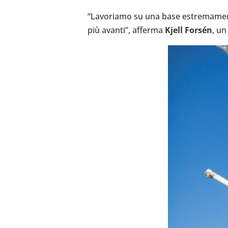
“Lavo­riamo su una base estre­ma­ment
più avanti”, afferma
Kjell Forsén
, u