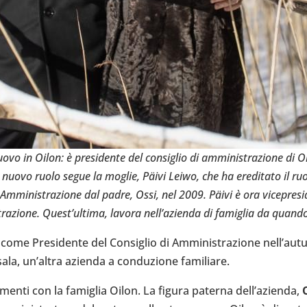
ovo in Oilon: è pre­si­dente del con­si­glio di ammi­ni­stra­zione di Oil
nuovo ruolo segue la moglie, Päivi Leiwo, che ha ere­di­tato il ruol
i Ammi­ni­stra­zione dal padre, Ossi, nel 2009. Päivi è ora vice­pre­si
tra­zione. Que­st’ul­tima, lavora nel­l’a­zienda di fami­glia da qua
ome Pre­si­dente del Con­si­glio di Ammi­ni­stra­zione nel­l’au­
a, un’al­tra azienda a con­du­zione fami­liare.
­menti con la fami­glia Oilon. La figura paterna del­l’a­zienda,