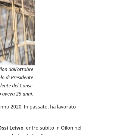
on dal­l’ot­to­bre
o di Pre­si­dente
­dente del Con­si­
ndo aveva 25 anni.
tunno 2020. In passato, ha lavo­rato
Ossi Leiwo
, entrò subito in Oilon nel