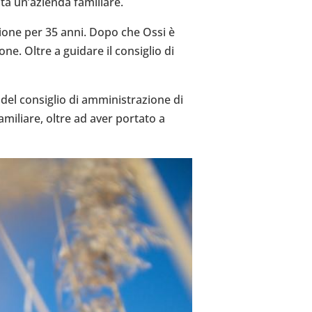
ta un’a­zienda fami­liare.
­zione per 35 anni. Dopo che Ossi è
one. Oltre a guidare il con­si­glio di
 con­si­glio di ammi­ni­stra­zione di
ami­liare, oltre ad aver portato a