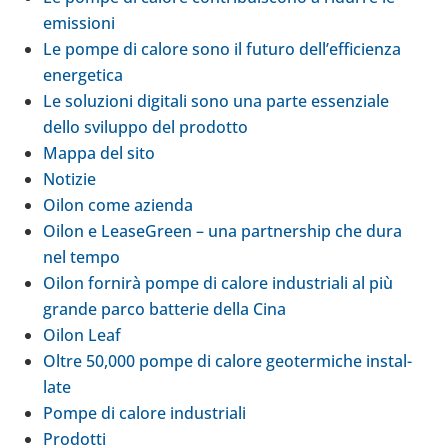
emis­sioni
Le pompe di calore sono il futuro del­l’ef­fi­cienza
ener­ge­tica
Le solu­zioni digi­tali sono una parte essen­ziale
dello svi­luppo del pro­dotto
Mappa del sito
Notizie
Oilon come azienda
Oilon e Lea­se­Green – una part­ner­ship che dura
nel tempo
Oilon fornirà pompe di calore indu­striali al più
grande parco bat­te­rie della Cina
Oilon Leaf
Oltre 50,000 pompe di calore geo­ter­mi­che instal­
late
Pompe di calore indu­striali
Pro­dotti