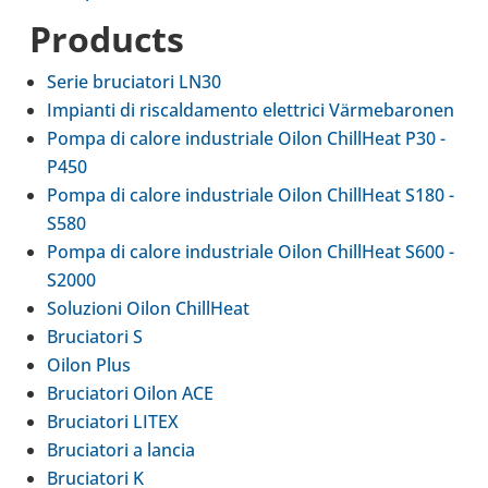
Pro­ducts
Serie bru­cia­tori LN30
Impianti di riscal­da­mento elet­trici Värmebaronen
Pompa di calore indu­striale Oilon Chil­lHeat P30 -
P450
Pompa di calore indu­striale Oilon Chil­lHeat S180 -
S580
Pompa di calore indu­striale Oilon Chil­lHeat S600 -
S2000
Solu­zioni Oilon Chil­lHeat
Bru­cia­tori S
Oilon Plus
Bru­cia­tori Oilon ACE
Bru­cia­tori LITEX
Bru­cia­tori a lancia
Bru­cia­tori K