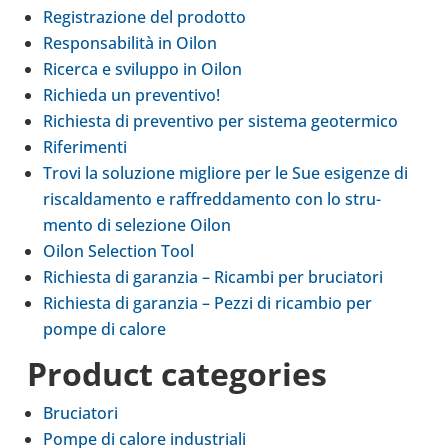
Regi­stra­zione del pro­dotto
Responsabilità in Oilon
Ricerca e svi­luppo in Oilon
Richieda un pre­ven­tivo!
Richie­sta di pre­ven­tivo per sistema geo­ter­mico
Rife­ri­menti
Trovi la solu­zione migliore per le Sue esi­genze di
riscal­da­mento e raf­fred­da­mento con lo stru­
mento di sele­zione Oilon
Oilon Selec­tion Tool
Richie­sta di garan­zia – Ricambi per bru­cia­tori
Richie­sta di garan­zia – Pezzi di ricam­bio per
pompe di calore
Product cate­go­ries
Bru­cia­tori
Pompe di calore indu­striali