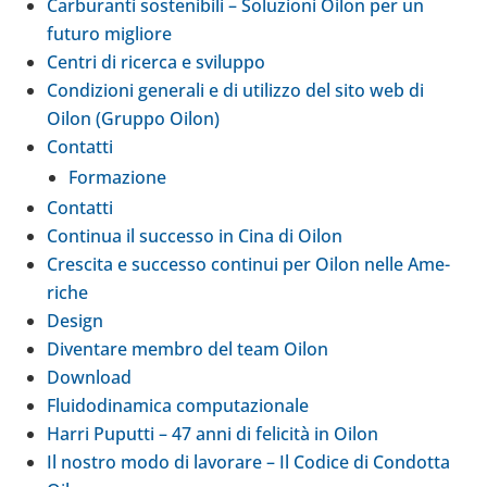
Car­bu­ranti soste­ni­bili – Solu­zioni Oilon per un
futuro migliore
Centri di ricerca e svi­luppo
Con­di­zioni gene­rali e di uti­lizzo del sito web di
Oilon (Gruppo Oilon)
Con­tatti
For­ma­zione
Con­tatti
Con­ti­nua il suc­cesso in Cina di Oilon
Cre­scita e suc­cesso con­ti­nui per Oilon nelle Ame­
ri­che
Design
Diven­tare membro del team Oilon
Down­load
Flui­do­di­na­mica com­pu­ta­zio­nale
Harri Puputti – 47 anni di felicità in Oilon
Il nostro modo di lavo­rare – Il Codice di Con­dotta