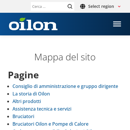
Select region
Ricerca
per:
Mappa del sito
Pagine
Con­si­glio di ammi­ni­stra­zione e gruppo diri­gente
La storia di Oilon
Altri pro­dotti
Assi­stenza tecnica e servizi
Bru­cia­tori
Bru­cia­tori Oilon e Pompe di Calore