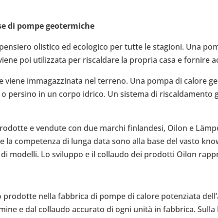
se di pompe geo­ter­mi­che
n­siero oli­stico ed eco­lo­gico per tutte le sta­gioni. Una p
iene poi uti­liz­zata per riscal­dare la propria casa e fornire 
re viene imma­gaz­zi­nata nel terreno. Una pompa di calore geo­te
a o persino in un corpo idrico. Un sistema di riscal­da­mento ge
ro­dotte e vendute con due marchi fin­lan­desi, Oilon e Lämp
nza e la com­pe­tenza di lunga data sono alla base del vasto kn
i modelli. Lo svi­luppo e il col­laudo dei pro­dotti Oilon rap­p
ro­dotte nella fab­brica di pompe di calore poten­ziata del­l’a­
rmine e dal col­laudo accu­rato di ogni unità in fab­brica. Sull