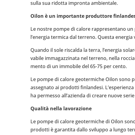
sulla sua ridotta impronta ambien­tale.
Oilon è un impor­tante pro­dut­tore fin­lan­de
Le nostre pompe di calore rap­pre­sen­tano un pe
l’e­ner­gia termica dal terreno. Questa energia v
Quando il sole riscalda la terra, l’e­ner­gia sola
va­bile imma­gaz­zi­nata nel terreno, nella rocci
mento di un immo­bile del 65-75 per cento.
Le pompe di calore geo­ter­mi­che Oilon sono p
asse­gnato ai pro­dotti fin­lan­desi. L’e­spe­rie
ha per­messo all’a­zienda di creare nuove serie d
Qualità nella lavo­ra­zione
Le pompe di calore geo­ter­mi­che di Oilon sono p
pro­dotti è garan­tita dallo svi­luppo a lungo te