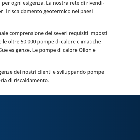
a per ogni esi­genza. La nostra rete di riven­di­
er il riscal­da­mento geo­ter­mico nei paesi
ale com­pren­sione dei severi requi­siti imposti
e le oltre 50.000 pompe di calore cli­ma­ti­che
le Sue esi­genze. Le pompe di calore Oilon e
si­genze dei nostri clienti e svi­lup­pando pompe
ria di riscal­da­mento.