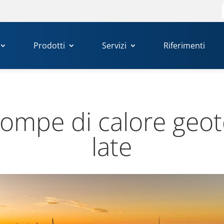
Prodotti
Servizi
Riferimenti
mpe di calore geo­te
late