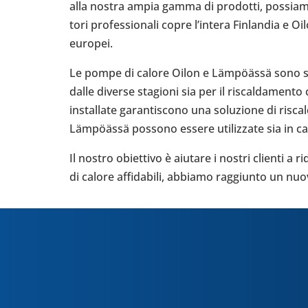
alla nostra ampia gamma di pro­dotti, pos­siamo ai
tori pro­fes­sio­nali copre l’in­tera Fin­lan­dia e
europei.
Le pompe di calore Oilon e Lämpöässä sono state 
dalle diverse sta­gioni sia per il riscal­da­ment
instal­late garan­ti­scono una solu­zione di risc
Lämpöässä possono essere uti­liz­zate sia in cas
Il nostro obiet­tivo è aiutare i nostri clienti a 
di calore affi­da­bili, abbiamo rag­giunto un nuov