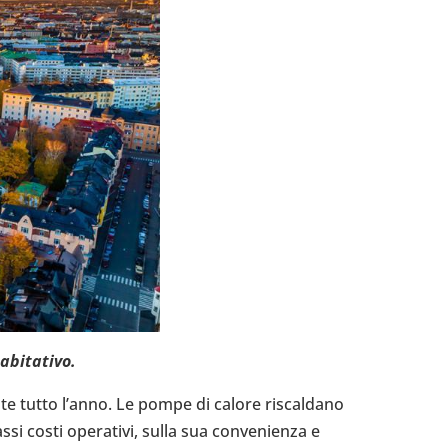
bi­ta­tivo.
ante tutto l’anno. Le pompe di calore riscal­dano
si costi ope­ra­tivi, sulla sua con­ve­nienza e