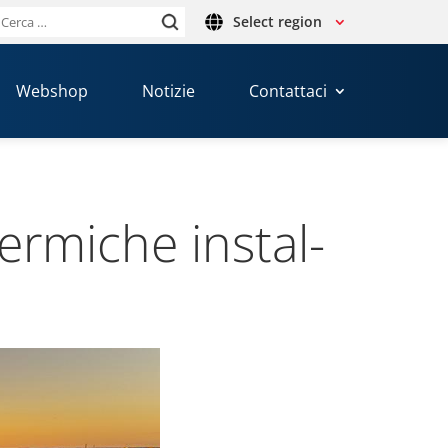
Select region
Ricerca
per:
Webshop
Notizie
Contattaci
r­mi­che instal­