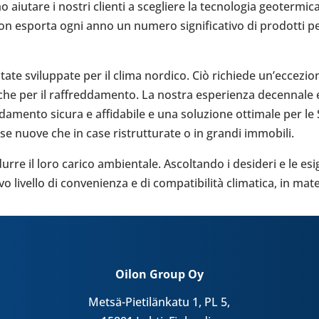
utare i nostri clienti a sce­gliere la tec­no­lo­gia geo­ter­mic
 Oilon esporta ogni anno un numero signi­fi­ca­tivo di pro­dotti p
svi­lup­pate per il clima nordico. Ciò richiede un’ec­ce­zio­n
o che per il raf­fred­da­mento. La nostra espe­rienza decen­nale 
al­da­mento sicura e affi­da­bile e una solu­zione otti­male per 
e nuove che in case ristrut­tu­rate o in grandi immo­bili.
ridurre il loro carico ambien­tale. Ascol­tando i desi­deri e le e
o livello di con­ve­nienza e di compatibilità cli­ma­tica, in mate
Oilon Group Oy
Metsä-Pietilänkatu 1, PL 5,