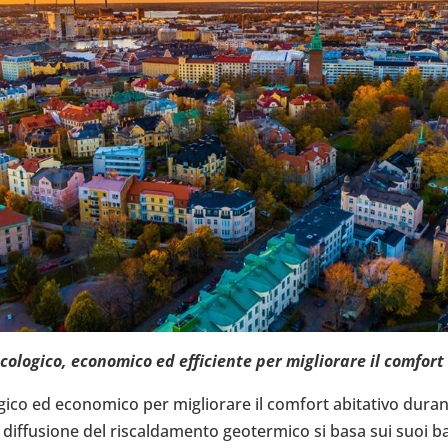
o­gico, eco­no­mico ed effi­ciente per miglio­rare il comfort a
­gico ed eco­no­mico per miglio­rare il comfort abi­ta­tivo dur
if­fu­sione del riscal­da­mento geo­ter­mico si basa sui suoi bas