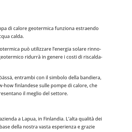
ompa di calore geo­ter­mica fun­ziona estraendo
acqua calda.
r­mica può uti­liz­zare l’e­ner­gia solare rin­no­
o­ter­mico ridurrà in genere i costi di riscal­da­
öässä, entrambi con il simbolo della ban­diera,
ow-​how fin­lan­dese sulle pompe di calore, che
re­sen­tano il meglio del settore.
zienda a Lapua, in Fin­lan­dia. L’alta qualità dei
a base della nostra vasta espe­rienza e grazie