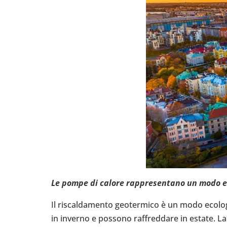
Le pompe di calore rap­pre­sen­tano un modo eco­l
Il riscal­da­mento geo­ter­mico è un modo eco­lo
in inverno e possono raf­fred­dare in estate. La d