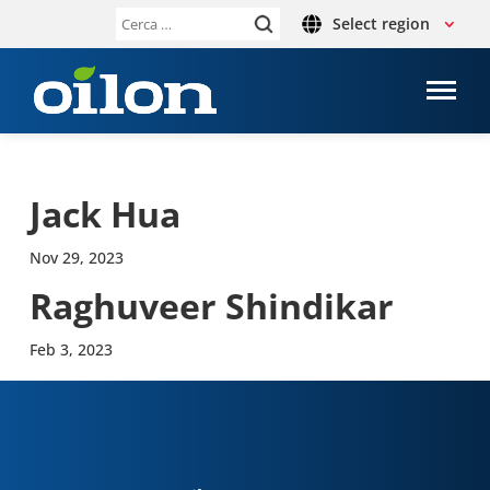
Select region
Ricerca
per:
Jack Hua
Nov 29, 2023
Raghu­veer Shin­di­kar
Feb 3, 2023