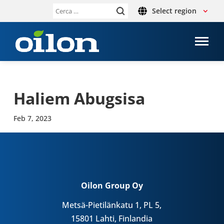
Select region
Ricerca
per:
Haliem Abug­sisa
Feb 7, 2023
Oilon Group Oy
Metsä-Pietilänkatu 1, PL 5,
15801 Lahti, Finlandia