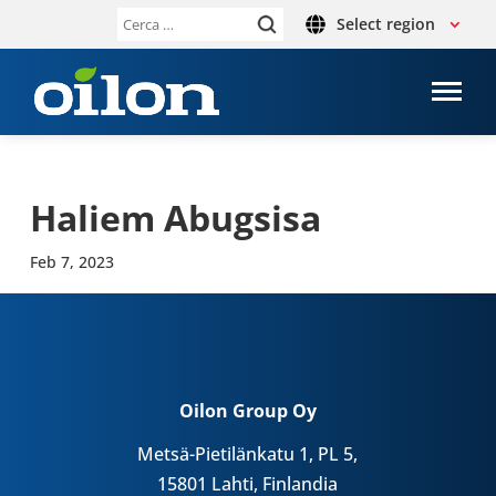
Select region
Ricerca
per:
Haliem Abug­sisa
Feb 7, 2023
Oilon Group Oy
Metsä-Pietilänkatu 1, PL 5,
15801 Lahti, Finlandia