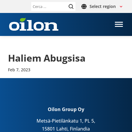
Select region
Ricerca
per:
Haliem Abug­sisa
Feb 7, 2023
Oilon Group Oy
Metsä-Pietilänkatu 1, PL 5,
15801 Lahti, Finlandia