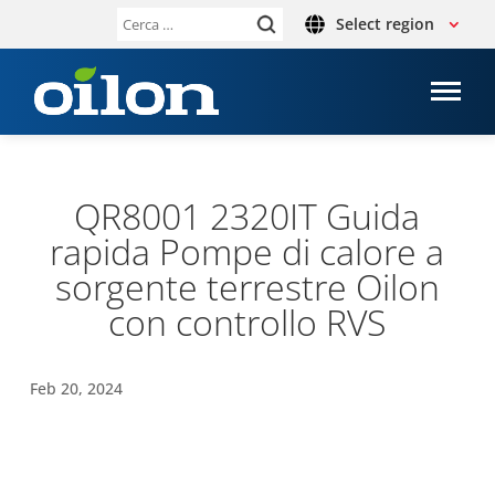
Select region
Ricerca
per:
QR8001 2320IT Guida
rapida Pompe di calore a
sor­gente ter­re­stre Oilon
con con­trollo RVS
Feb 20, 2024