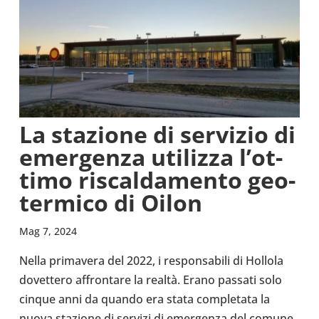
La sta­zione di ser­vi­zio di
emer­genza uti­lizza l’ot­
timo riscal­da­mento geo­
ter­mico di Oilon
Mag 7, 2024
Nella pri­ma­vera del 2022, i respon­sa­bili di Hollola
dovet­tero affron­tare la realtà. Erano passati solo
cinque anni da quando era stata com­ple­tata la
nuova sta­zione di servizi di emer­genza del comune