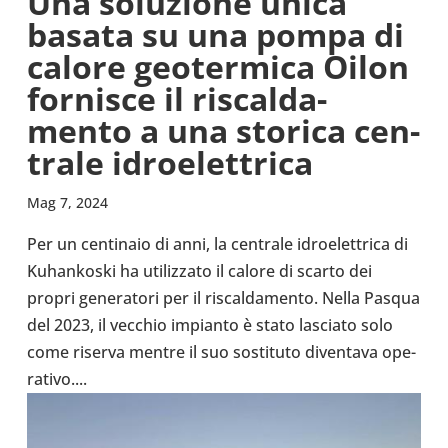
Una solu­zione unica
basata su una pompa di
calore geo­ter­mica Oilon
for­ni­sce il riscal­da­
mento a una storica cen­
trale idroe­let­trica
Mag 7, 2024
Per un cen­ti­naio di anni, la cen­trale idroe­let­trica di
Kuhan­ko­ski ha uti­liz­zato il calore di scarto dei
propri gene­ra­tori per il riscal­da­mento. Nella Pasqua
del 2023, il vecchio impianto è stato lasciato solo
come riserva mentre il suo sosti­tuto diven­tava ope­
ra­tivo....