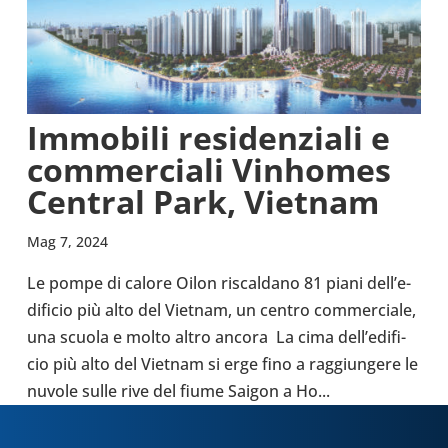
Immo­bili resi­den­ziali e
com­mer­ciali Vin­ho­mes
Central Park, Vietnam
Mag 7, 2024
Le pompe di calore Oilon riscal­dano 81 piani del­l’e­
di­fi­cio più alto del Vietnam, un centro com­mer­ciale,
una scuola e molto altro ancora La cima del­l’e­di­fi­
cio più alto del Vietnam si erge fino a rag­giun­gere le
nuvole sulle rive del fiume Saigon a Ho...