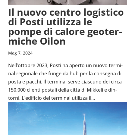
Il nuovo centro logi­stico
di Posti uti­lizza le
pompe di calore geo­ter­
mi­che Oilon
Mag 7, 2024
Nel­l’ot­to­bre 2023, Posti ha aperto un nuovo ter­mi­
nal regio­nale che funge da hub per la con­se­gna di
posta e pacchi. Il ter­mi­nal serve cia­scuno dei circa
150.000 clienti postali della città di Mikkeli e din­
torni. L’e­di­fi­cio del ter­mi­nal uti­lizza il...