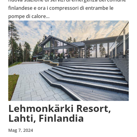
fin­lan­dese e ora i com­pres­sori di entrambe le
pompe di calore...
Lehmonkärki Resort,
Lahti, Fin­lan­dia
Mag 7, 2024