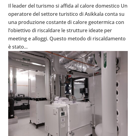
Il leader del turismo si affida al calore dome­stico Un
ope­ra­tore del settore turi­stico di Asik­kala conta su
una pro­du­zione costante di calore geo­ter­mica con
l’o­biet­tivo di riscal­dare le strut­ture ideate per
meeting e alloggi. Questo metodo di riscal­da­mento
è stato...