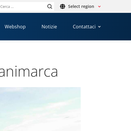
Select region
Ricerca
per:
Webshop
Notizie
Contattaci
Dani­marca