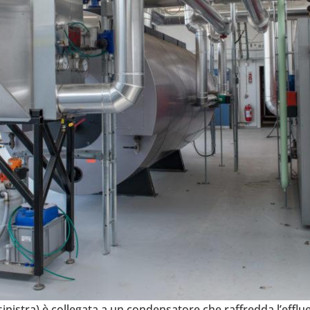
ini­stra) è col­le­gata a un con­den­sa­tore che raf­fredda l’ef­