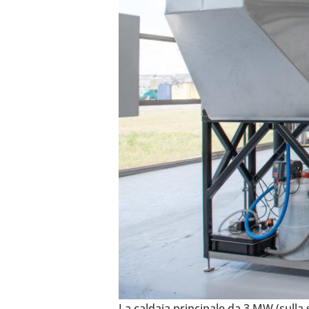
La caldaia prin­ci­pale da 3 MW (sulla s