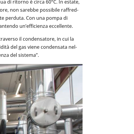
qua di ritorno è circa 60°C. In estate,
ore, non sarebbe pos­si­bile raf­fred­
 parte perduta. Con una pompa di
n­tendo un’ef­fi­cienza eccel­lente.
a­verso il con­den­sa­tore, in cui la
dità del gas viene con­den­sata nel­
cienza del sistema”.