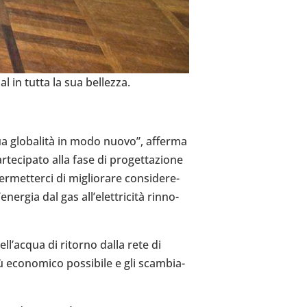
al in tutta la sua bel­lezza.
 sua globalità in modo nuovo”, afferma
e­ci­pato alla fase di pro­get­ta­zione
met­terci di miglio­rare con­si­de­re­
e­ner­gia dal gas all’elettricità rin­no­
el­l’ac­qua di ritorno dalla rete di
eco­no­mico pos­si­bile e gli scam­bia­