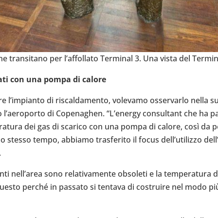
ran­si­tano per l’af­fol­lato Ter­mi­nal 3. Una vista del Ter­mi­n
sati con una pompa di calore
re l’im­pianto di riscal­da­mento, vole­vamo osser­varlo nella
e­ro­porto di Cope­na­ghen. “L’e­nergy con­sul­tant che ha par­t
­ra­tura dei gas di scarico con una pompa di calore, così da per­
lo stesso tempo, abbiamo tra­sfe­rito il focus del­l’u­ti­lizzo del­l’
.
i nel­l’a­rea sono rela­ti­va­mente obso­leti e la tem­pe­ra­tura d
 Questo perché in passato si tentava di costruire nel modo più 