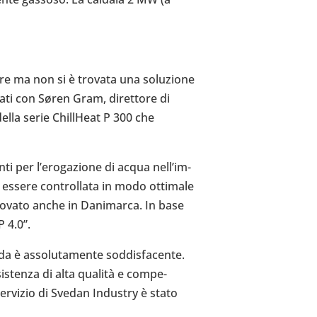
tore ma non si è trovata una solu­zione
ati con Søren Gram, diret­tore di
ella serie Chil­lHeat P 300 che
i per l’e­ro­ga­zione di acqua nel­l’im­
 essere con­trol­lata in modo otti­male
appro­vato anche in Dani­marca. In base
 4.0”.
a è asso­lu­ta­mente sod­di­sfa­cente.
i­stenza di alta qualità e com­pe­
r­vi­zio di Svedan Indu­stry è stato