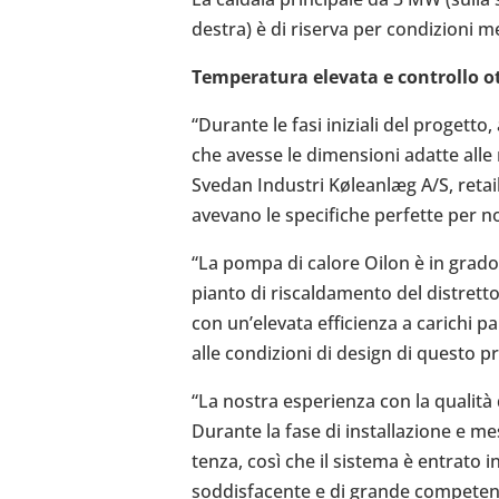
destra) è di riserva per con­di­zioni m
Tem­pe­ra­tura elevata e con­trollo o
“Durante le fasi ini­ziali del pro­get
che avesse le dimen­sioni adatte alle
Svedan Indu­stri Køleanlæg A/S, retai­
avevano le spe­ci­fi­che per­fette per no
“La pompa di calore Oilon è in grado di
pianto di riscal­da­mento del distretto
con un’e­le­vata effi­cienza a carichi p
alle con­di­zioni di design di questo 
“La nostra espe­rienza con la qualità d
Durante la fase di instal­la­zione e me
tenza, così che il sistema è entrato in
sod­di­sfa­cente e di grande com­pe­ten