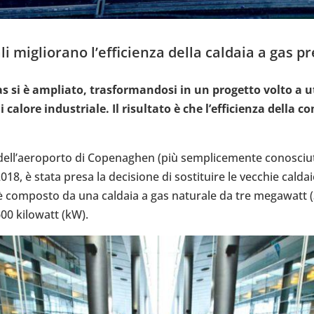
 miglio­rano l’ef­fi­cienza della caldaia a gas pr
s si è ampliato, tra­sfor­man­dosi in un pro­getto volto a uti
lore indu­striale. Il risul­tato è che l’ef­fi­cienza della c
e del­l’ae­ro­porto di Cope­na­ghen (più sem­pli­ce­mente cono­s
 2018, è stata presa la deci­sione di sosti­tuire le vecchie caldai
a è com­po­sto da una caldaia a gas natu­rale da tre mega­wa
00 kilo­watt (kW).