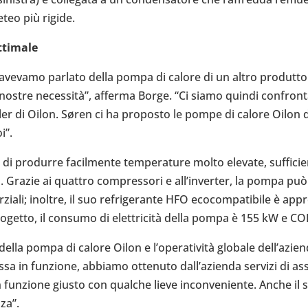
eteo più rigide.
tti­male
to, avevamo parlato della pompa di calore di un altro pro­dut­
 nostre necessità”, afferma Borge. “Ci siamo quindi con­fron­t
ler di Oilon. Søren ci ha pro­po­sto le pompe di calore Oilon d
i”.
 pro­durre facil­mente tem­pe­ra­ture molto elevate, suf­fi­cient
. Grazie ai quattro com­pres­sori e all’in­ver­ter, la pompa può
ar­ziali; inoltre, il suo refri­ge­rante HFO eco­com­pa­ti­bile è 
pro­getto, il consumo di elettricità della pompa è 155 kW e COP
ella pompa di calore Oilon e l’operatività globale del­l’a­ziend
ssa in fun­zione, abbiamo otte­nuto dal­l’a­zienda servizi di ass
 fun­zione giusto con qualche lieve incon­ve­niente. Anche il se
za”.