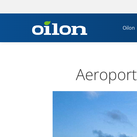
Oilon
Aero­port