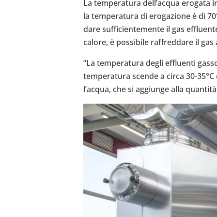
La tem­pe­ra­tura del­l’ac­qua erogata i
la tem­pe­ra­tura di ero­ga­zione è di 
dare suf­fi­cien­te­mente il gas efflu
calore, è pos­si­bile raf­fred­dare il g
“La tem­pe­ra­tura degli effluenti gasso
tem­pe­ra­tura scende a circa 30-35°C 
l’ac­qua, che si aggiunge alla quantità 