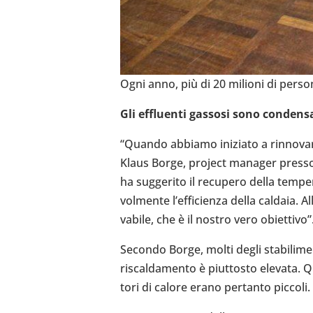
Ogni anno, più di 20 milioni di persone t
Gli effluenti gassosi sono con­den­
“Quando abbiamo ini­ziato a rin­no­va
Klaus Borge, project manager presso l’a
ha sug­ge­rito il recu­pero della tem­pe
vol­mente l’ef­fi­cienza della caldaia. Al
va­bile, che è il nostro vero obiet­tivo”
Secondo Borge, molti degli sta­bi­li­ment
riscal­da­mento è piut­to­sto elevata.
tori di calore erano per­tanto piccoli.