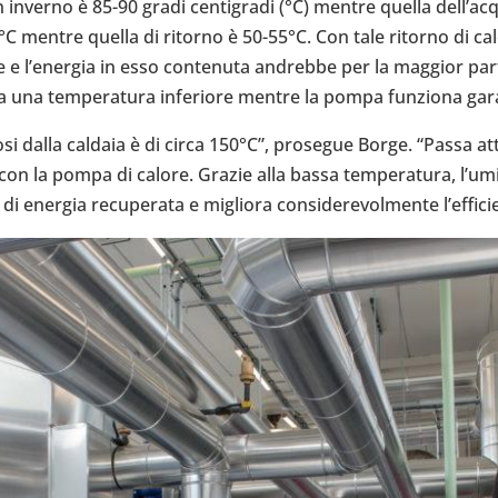
n inverno è 85-90 gradi cen­ti­gradi (°C) mentre quella del­l’ac­
70°C mentre quella di ritorno è 50-55°C. Con tale ritorno di cal
ente e l’e­ner­gia in esso con­te­nuta andrebbe per la maggior
as a una tem­pe­ra­tura infe­riore mentre la pompa fun­ziona gara
si dalla caldaia è di circa 150°C”, pro­se­gue Borge. “Passa attr
con la pompa di calore. Grazie alla bassa tem­pe­ra­tura, l’umi
di energia recu­pe­rata e migliora con­si­de­re­vol­mente l’ef­fi­