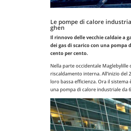
Le pompe di calore indu­striali
ghen
Il rinnovo delle vecchie caldaie a ga
dei gas di scarico con una pompa di ca
cento per cento.
Nella parte occi­den­tale Magle­by­lill
riscal­da­mento interna. All’i­ni­zio del
loro bassa effi­cienza. Ora il sistem
una pompa di calore indu­striale da 6