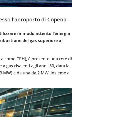
esso l’ae­ro­porto di Cope­na­
­liz­zare in modo attento l’e­ner­gia
om­bu­stione del gas supe­riore al
ciuta come CPH), è pre­sente una rete di
e a gas risa­lenti agli anni ’60, data la
tt (3 MW) e da una da 2 MW, insieme a