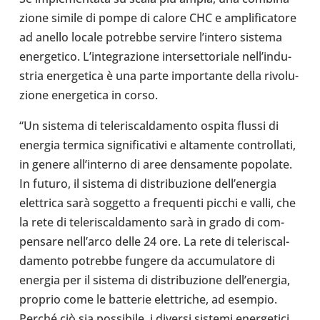
zione simile di pompe di calore CHC e ampli­fi­ca­tore
ad anello locale potrebbe servire l’in­tero sistema
ener­ge­tico. L’in­te­gra­zione inter­set­to­riale nel­l’in­du­
stria ener­ge­tica è una parte impor­tante della rivo­lu­
zione ener­ge­tica in corso.
“Un sistema di tele­ri­scal­da­mento ospita flussi di
energia termica signi­fi­ca­tivi e alta­mente con­trol­lati,
in genere all’in­terno di aree den­sa­mente popo­late.
In futuro, il sistema di distri­bu­zione del­l’e­ner­gia
elet­trica sarà sog­getto a fre­quenti picchi e valli, che
la rete di tele­ri­scal­da­mento sarà in grado di com­
pen­sare nel­l’arco delle 24 ore. La rete di tele­ri­scal­
da­mento potrebbe fungere da accu­mu­la­tore di
energia per il sistema di distri­bu­zione del­l’e­ner­gia,
proprio come le bat­te­rie elet­tri­che, ad esempio.
Perché ciò sia pos­si­bile, i diversi sistemi ener­ge­tici