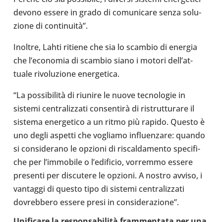
devono essere in grado di comu­ni­care senza solu­
zione di continuità”.
Inoltre, Lahti ritiene che sia lo scambio di energia
che l’e­co­no­mia di scambio siano i motori del­l’at­
tuale rivo­lu­zione ener­ge­tica.
“La possibilità di riunire le nuove tec­no­lo­gie in
sistemi cen­tra­liz­zati consentirà di ristrut­tu­rare il
sistema ener­ge­tico a un ritmo più rapido. Questo è
uno degli aspetti che vogliamo influen­zare: quando
si con­si­de­rano le opzioni di riscal­da­mento spe­ci­fi­
che per l’im­mo­bile o l’e­di­fi­cio, vor­remmo essere
pre­senti per discu­tere le opzioni. A nostro avviso, i
van­taggi di questo tipo di sistemi cen­tra­liz­zati
dovreb­bero essere presi in con­si­de­ra­zione”.
Uni­fi­care la responsabilità fram­men­tata per una