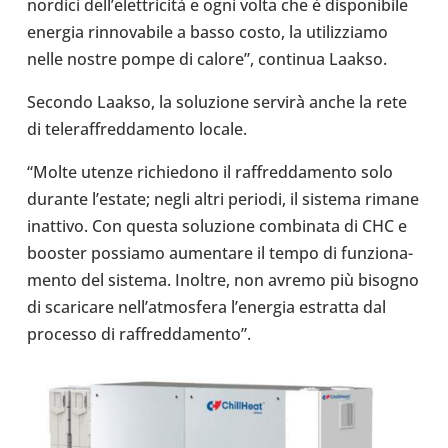
nordici dell’elettricità e ogni volta che è dispo­ni­bile
energia rin­no­va­bile a basso costo, la uti­liz­ziamo
nelle nostre pompe di calore”, con­ti­nua Laakso.
Secondo Laakso, la solu­zione servirà anche la rete
di tele­raf­fred­da­mento locale.
“Molte utenze richie­dono il raf­fred­da­mento solo
durante l’e­state; negli altri periodi, il sistema rimane
inat­tivo. Con questa solu­zione com­bi­nata di CHC e
booster pos­siamo aumen­tare il tempo di fun­zio­na­
mento del sistema. Inoltre, non avremo più bisogno
di sca­ri­care nel­l’at­mo­sfera l’e­ner­gia estratta dal
pro­cesso di raf­fred­da­mento”.