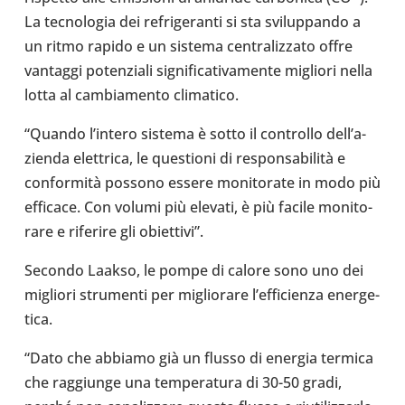
La tec­no­lo­gia dei refri­ge­ranti si sta svi­lup­pando a
un ritmo rapido e un sistema cen­tra­liz­zato offre
van­taggi poten­ziali signi­fi­ca­ti­va­mente migliori nella
lotta al cam­bia­mento cli­ma­tico.
“Quando l’in­tero sistema è sotto il con­trollo del­l’a­
zienda elet­trica, le que­stioni di responsabilità e
conformità possono essere moni­to­rate in modo più
effi­cace. Con volumi più elevati, è più facile moni­to­
rare e rife­rire gli obiet­tivi”.
Secondo Laakso, le pompe di calore sono uno dei
migliori stru­menti per miglio­rare l’ef­fi­cienza ener­ge­
tica.
“Dato che abbiamo già un flusso di energia termica
che rag­giunge una tem­pe­ra­tura di 30-50 gradi,