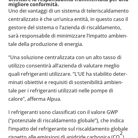
migliore conformità
.
Uno dei van­taggi di un sistema di tele­ri­scal­da­mento
cen­tra­liz­zato è che un’u­nica entità, in questo caso il
gestore del sistema o l’a­zienda di riscal­da­mento,
sarà respon­sa­bile di mini­miz­zare l’im­patto ambien­
tale della pro­du­zione di energia.
“Una solu­zione cen­tra­liz­zata con un alto tasso di
uti­lizzo consentirà all’a­zienda di valu­tare meglio
quali refri­ge­ranti uti­liz­zare. “L’UE ha sta­bi­lito deter­
mi­nati obiet­tivi e requi­siti di sostenibilità ambien­
tale per i refri­ge­ranti uti­liz­zati nelle pompe di
calore”, afferma Alpua.
I refri­ge­ranti sono clas­si­fi­cati con il valore GWP
(“poten­ziale di riscal­da­mento globale”), che indica
l’im­patto del refri­ge­rante sul riscal­da­mento globale
2
rispetto alle emis­sioni di ani­dride car­bo­nica (CO
).