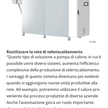
Riu­ti­liz­zare la rete di tele­ri­scal­da­mento
“Questo tipo di solu­zione a pompa di calore, in cui è
pos­si­bile unire diversi sistemi, aumenta l’ef­fi­cienza
com­ples­siva della pro­du­zione di tele­ri­scal­da­mento.
I van­taggi di questo sistema diven­tano più evi­denti
quando si aggiun­gono nuove unità pro­dut­tive alla
rete. Ad esempio, potremmo uti­liz­zare il calore pro­
ve­niente dai pro­cessi pro­dut­tivi di diverse aziende.
Anche l’au­to­ma­zione gioca un ruolo impor­tante: