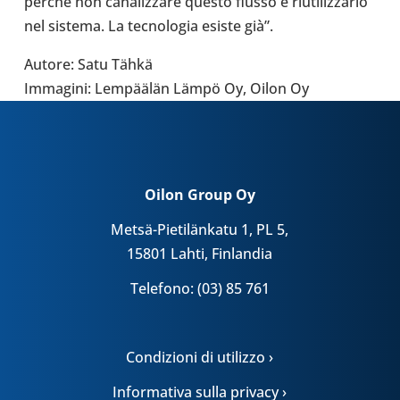
perché non cana­liz­zare questo flusso e riu­ti­liz­zarlo
nel sistema. La tec­no­lo­gia esiste già”.
Autore: Satu Tähkä
Imma­gini: Lempäälän Lämpö Oy, Oilon Oy
Oilon Group Oy
Metsä-Pietilänkatu 1, PL 5,
15801 Lahti, Finlandia
Telefono: (03) 85 761
Condizioni di utilizzo ›
Informativa sulla privacy ›