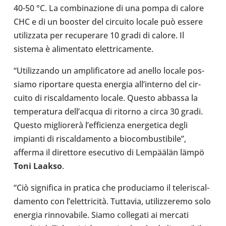
40-50 °C. La com­bi­na­zione di una pompa di calore
CHC e di un booster del cir­cuito locale può essere
uti­liz­zata per recu­pe­rare 10 gradi di calore. Il
sistema è ali­men­tato elet­tri­ca­mente.
“Uti­liz­zando un ampli­fi­ca­tore ad anello locale pos­
siamo ripor­tare questa energia all’in­terno del cir­
cuito di riscal­da­mento locale. Questo abbassa la
tem­pe­ra­tura del­l’ac­qua di ritorno a circa 30 gradi.
Questo migliorerà l’ef­fi­cienza ener­ge­tica degli
impianti di riscal­da­mento a bio­com­bu­sti­bile”,
afferma il diret­tore ese­cu­tivo di Lempäälän lämpö
Toni Laakso
.
“Ciò signi­fica in pratica che pro­du­ciamo il tele­ri­scal­
da­mento con l’elettricità. Tut­ta­via, uti­liz­ze­remo solo
energia rin­no­va­bile. Siamo col­le­gati ai mercati