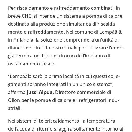
Per riscal­da­mento e raf­fred­da­mento com­bi­nati, in
breve CHC, si intende un sistema a pompa di calore
desti­nato alla pro­du­zione simul­ta­nea di riscal­da­
mento e raf­fred­da­mento. Nel comune di Lempäälä,
in Fin­lan­dia, la solu­zione comprenderà un’unità di
rilan­cio del cir­cuito distret­tuale per uti­liz­zare l’e­ner­
gia termica nel tubo di ritorno del­l’im­pianto di
riscal­da­mento locale.
“Lempäälä sarà la prima località in cui questi col­le­
ga­menti saranno inte­grati in un unico sistema”,
afferma
Jussi Alpua
, Diret­tore com­mer­ciale di
Oilon per le pompe di calore e i refri­ge­ra­tori indu­
striali.
Nei sistemi di tele­ri­scal­da­mento, la tem­pe­ra­tura
del­l’ac­qua di ritorno si aggira soli­ta­mente intorno ai