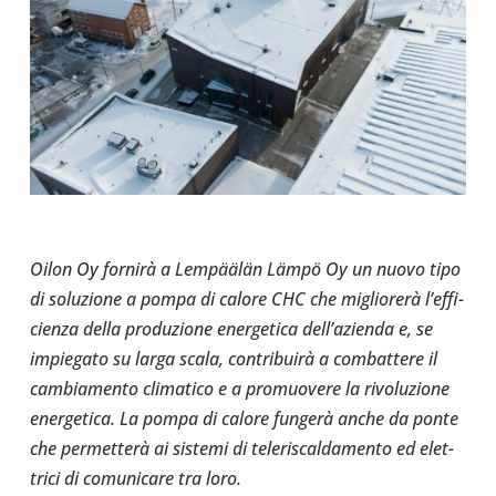
Oilon Oy fornirà a Lempäälän Lämpö Oy un nuovo tipo
di solu­zione a pompa di calore CHC che migliorerà l’ef­fi­
cienza della pro­du­zione ener­ge­tica del­l’a­zienda e, se
impie­gato su larga scala, contribuirà a com­bat­tere il
cam­bia­mento cli­ma­tico e a pro­muo­vere la rivo­lu­zione
ener­ge­tica. La pompa di calore fungerà anche da ponte
che permetterà ai sistemi di tele­ri­scal­da­mento ed elet­
trici di comu­ni­care tra loro.