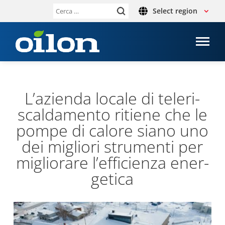
Select region
Ricerca
per:
L’a­zienda locale di tele­ri­
scal­da­mento ritiene che le
pompe di calore siano uno
dei migliori stru­menti per
miglio­rare l’ef­fi­cienza ener­
ge­tica