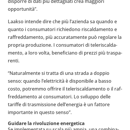
disporre di dati più det­ta­gliati crea mag­giori
opportunità”.
Laakso intende dire che più l’a­zienda sa quando e
quanto i con­su­ma­tori richie­dono riscal­da­mento e
raf­fred­da­mento, più accu­ra­ta­mente può rego­lare la
propria pro­du­zione. I con­su­ma­tori di tele­ri­scal­da­
mento, a loro volta, bene­fi­ciano di prezzi più tra­spa­
renti.
“Natu­ral­mente si tratta di una strada a doppio
senso: quando l’elettricità è dispo­ni­bile a basso
costo, potremmo offrire il tele­ri­scal­da­mento o il raf­
fred­da­mento ai con­su­ma­tori. Lo svi­luppo delle
tariffe di tra­smis­sione del­l’e­ner­gia è un fattore
impor­tante in questo senso”.
Guidare la rivo­lu­zione ener­ge­tica
Se imple­men­tata su scala più ampia, una com­bi­na­