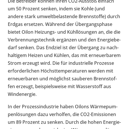
Die Betrei­ber können ihren CO2-​Ausstoß einfach
um 50 Prozent senken, indem sie Kohle (und
andere stark umwelt­be­las­tende Brenn­stoffe) durch
Erdgas erset­zen. Während der Über­gangs­phase
bietet Oilon Heizungs-​ und Kühl­lö­sun­gen an, die die
Ver­bren­nungs­tech­nik ergän­zen und den Ener­gie­be­
darf senken. Das Endziel ist der Über­gang zu nach­
hal­ti­gem Heizen und Kühlen, das mit erneu­er­ba­rem
Strom erzeugt wird. Die für indus­tri­elle Pro­zesse
erfor­der­li­chen Höchst­tem­pe­ra­tu­ren werden mit
erneu­er­ba­ren und mög­lichst sau­be­ren Brenn­stof­
fen erzeugt, bei­spiels­weise mit Was­ser­stoff aus
Wind­ener­gie.
In der Pro­zes­s­in­dus­trie haben Oilons Wär­me­pum­
pen­lö­sun­gen dazu ver­hol­fen, die CO2-​Emissionen
um 89 Prozent zu senken. Durch die hohen Ener­gie­