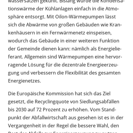
was­ser­sät­zen gekühlt. Bislang wurde die Kon­den­sa­
ti­ons­wärme der Kühl­an­la­gen einfach in die Atmo­
sphäre ent­sorgt. Mit Oilon-​Wärmepumpen lässt
sich die Abwärme von großen Gebäu­den wie Kran­
ken­häu­sern in ein Fern­wär­me­netz ein­spei­sen,
wodurch das Gebäude in einer wei­te­ren Funk­tion
der Gemeinde dienen kann: nämlich als Ener­gie­lie­
fe­rant. All­ge­mein sind Wär­me­pum­pen eine her­vor­
ra­gende Lösung für die dezen­trale Ener­gie­er­zeu­
gung und ver­bes­sern die Fle­xi­bi­li­tät des gesam­ten
Ener­gie­net­zes.
Die Euro­päi­sche Kom­mis­sion hat sich das Ziel
gesetzt, die Recy­cling­quote von Sied­lungs­ab­fäl­len
bis 2030 auf 72 Prozent zu erhöhen. Vom Stand­
punkt der Abfall­wirt­schaft aus gesehen ist es in der
Ver­gan­gen­heit in der Regel die bessere Wahl, den