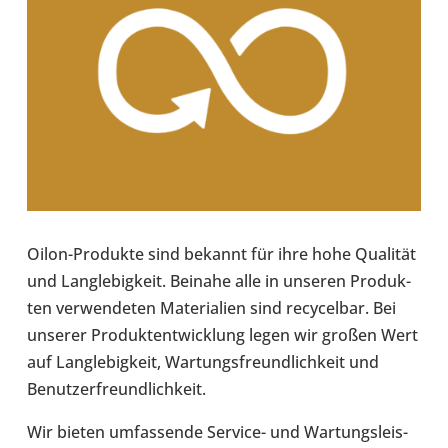
Oilon-​Produkte sind bekannt für ihre hohe Qua­li­tät
und Lang­le­big­keit. Beinahe alle in unseren Pro­duk­
ten ver­wen­de­ten Mate­ria­lien sind recy­cel­bar. Bei
unserer Pro­dukt­ent­wick­lung legen wir großen Wert
auf Lang­le­big­keit, War­tungs­freund­lich­keit und
Benut­zer­freund­lich­keit.
Wir bieten umfas­sende Service-​ und War­tungs­leis­