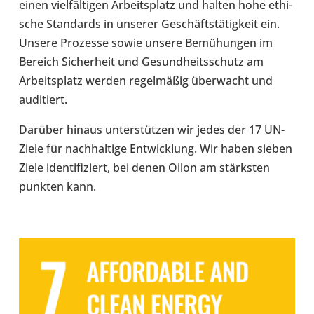
einen viel­fäl­ti­gen Arbeits­platz und halten hohe ethi­
sche Stan­dards in unserer Geschäfts­tä­tig­keit ein.
Unsere Pro­zesse sowie unsere Bemü­hun­gen im
Bereich Sicher­heit und Gesund­heits­schutz am
Arbeits­platz werden regel­mä­ßig über­wacht und
audi­tiert.
Darüber hinaus unter­stüt­zen wir jedes der 17 UN-​
Ziele für nach­hal­tige Ent­wick­lung. Wir haben sieben
Ziele iden­ti­fi­ziert, bei denen Oilon am stärks­ten
punkten kann.