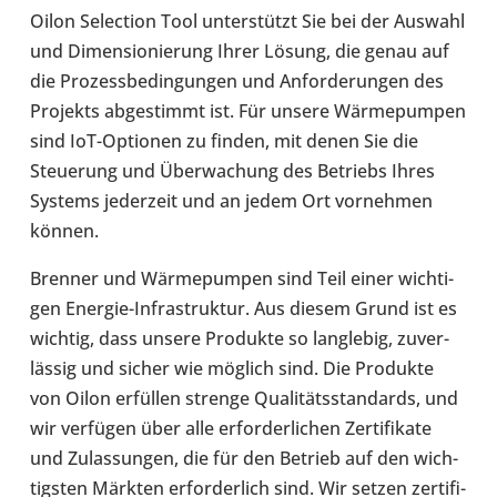
Oilon Selec­tion Tool unter­stützt Sie bei der Auswahl
und Dimen­sio­nie­rung Ihrer Lösung, die genau auf
die Pro­zess­be­din­gun­gen und Anfor­de­run­gen des
Pro­jekts abge­stimmt ist. Für unsere Wär­me­pum­pen
sind IoT-​Optionen zu finden, mit denen Sie die
Steue­rung und Über­wa­chung des Betriebs Ihres
Systems jeder­zeit und an jedem Ort vor­neh­men
können.
Brenner und Wär­me­pum­pen sind Teil einer wich­ti­
gen Energie-​Infrastruktur. Aus diesem Grund ist es
wichtig, dass unsere Pro­dukte so lang­le­big, zuver­
läs­sig und sicher wie möglich sind. Die Pro­dukte
von Oilon erfül­len strenge Qua­li­täts­stan­dards, und
wir ver­fü­gen über alle erfor­der­li­chen Zer­ti­fi­kate
und Zulas­sun­gen, die für den Betrieb auf den wich­
tigs­ten Märkten erfor­der­lich sind. Wir setzen zer­ti­fi­