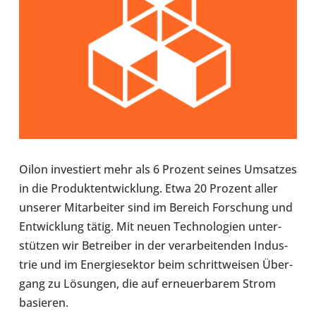
Oilon inves­tiert mehr als 6 Prozent seines Umsat­zes
in die Pro­dukt­ent­wick­lung. Etwa 20 Prozent aller
unserer Mit­ar­bei­ter sind im Bereich For­schung und
Ent­wick­lung tätig. Mit neuen Tech­no­lo­gien unter­
stüt­zen wir Betrei­ber in der ver­ar­bei­ten­den Indus­
trie und im Ener­gie­sek­tor beim schritt­wei­sen Über­
gang zu Lösun­gen, die auf erneu­er­ba­rem Strom
basie­ren.