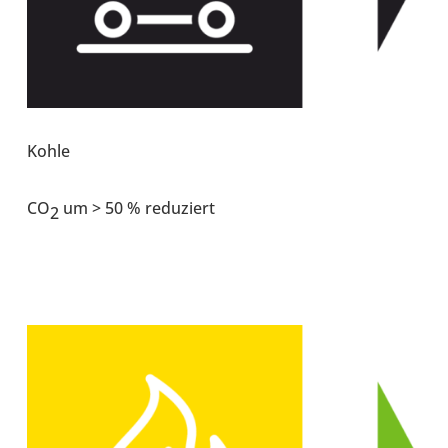
Kohle
CO
um > 50 % redu­ziert
2