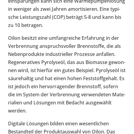
ein­spa­run­gen kann sich eine Wär­me­pum­pen­lö­sung
in weniger als zwei Jahren amor­ti­sie­ren. Eine typi­
sche Leis­tungs­zahl (COP) beträgt 5-8 und kann bis
zu 10 betra­gen.
Oilon besitzt eine umfang­rei­che Erfah­rung in der
Ver­bren­nung anspruchs­vol­ler Brenn­stoffe, die als
Neben­pro­dukte indus­tri­el­ler Pro­zesse anfal­len.
Rege­ne­ra­ti­ves Pyro­ly­seöl, das aus Bio­masse gewon­
nen wird, ist hierfür ein gutes Bei­spiel. Pyro­ly­seöl ist
säu­re­hal­tig und hat einen hohen Fest­stoff­ge­halt. Es
ist jedoch ein her­vor­ra­gen­der Brenn­stoff, sofern
die im System der Ver­bren­nung ver­wen­de­ten Mate­
ria­lien und Lösun­gen mit Bedacht aus­ge­wählt
werden.
Digi­tale Lösun­gen bilden einen wesent­li­chen
Bestand­teil der Pro­dukt­aus­wahl von Oilon. Das