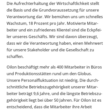
Die Auf­recht­erhal­tung der Wirt­schaft­lich­keit stellt
die Basis und die Grund­vor­aus­set­zung für unsere
Ver­ant­wor­tung dar. Wir bemühen uns um schnel­les
Wachs­tum, 18 Prozent pro Jahr. Moti­vierte Mit­ar­
bei­ter und ein zufrie­de­nes Kli­en­tel sind die Eck­pfei­
ler unseres Geschäfts. Wir sind davon über­zeugt,
dass wir die Ver­ant­wor­tung haben, einen Mehr­wert
für unsere Sta­ke­hol­der und die Gesell­schaft zu
schaf­fen.
Oilon beschäf­tigt mehr als 400 Mit­ar­bei­ter in Büros
und Pro­duk­ti­ons­stät­ten rund um den Globus.
Unsere Per­so­nal­fluk­tua­tion ist niedrig. Die durch­
schnitt­li­che Betriebs­zu­ge­hö­rig­keit unserer Mit­ar­
bei­ter beträgt 9,6 Jahre, und die längste Betriebs­zu­
ge­hö­rig­keit liegt bei über 50 Jahren. Für Oilon ist es
ent­schei­dend, dass die Mit­ar­bei­ter ihre Arbeit