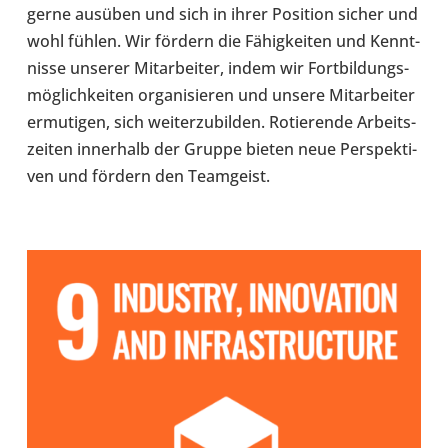
gerne ausüben und sich in ihrer Posi­tion sicher und
wohl fühlen. Wir fördern die Fähig­kei­ten und Kennt­
nisse unserer Mit­ar­bei­ter, indem wir Fort­bil­dungs­
mög­lich­kei­ten orga­ni­sie­ren und unsere Mit­ar­bei­ter
ermu­ti­gen, sich wei­ter­zu­bil­den. Rotie­rende Arbeits­
zei­ten inner­halb der Gruppe bieten neue Per­spek­ti­
ven und fördern den Team­geist.