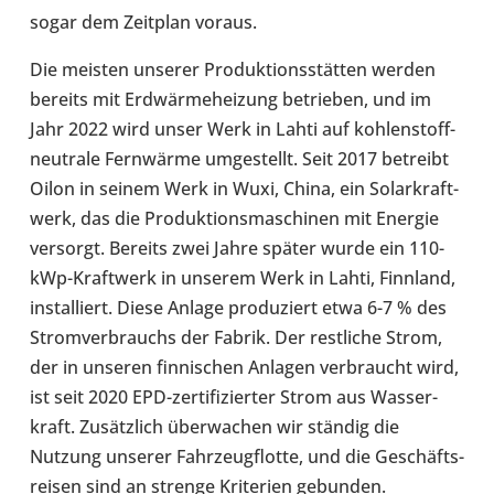
sogar dem Zeit­plan voraus.
Die meisten unserer Pro­duk­ti­ons­stät­ten werden
bereits mit Erd­wär­me­hei­zung betrie­ben, und im
Jahr 2022 wird unser Werk in Lahti auf kohlenstoff-​
neutrale Fern­wärme umge­stellt. Seit 2017 betreibt
Oilon in seinem Werk in Wuxi, China, ein Solar­kraft­
werk, das die Pro­duk­ti­ons­ma­schi­nen mit Energie
ver­sorgt. Bereits zwei Jahre später wurde ein 110-​
kWp-Kraftwerk in unserem Werk in Lahti, Finn­land,
instal­liert. Diese Anlage pro­du­ziert etwa 6-7 % des
Strom­ver­brauchs der Fabrik. Der rest­li­che Strom,
der in unseren fin­ni­schen Anlagen ver­braucht wird,
ist seit 2020 EPD-​zertifizierter Strom aus Was­ser­
kraft. Zusätz­lich über­wa­chen wir ständig die
Nutzung unserer Fahr­zeug­flotte, und die Geschäfts­
rei­sen sind an strenge Kri­te­rien gebun­den.