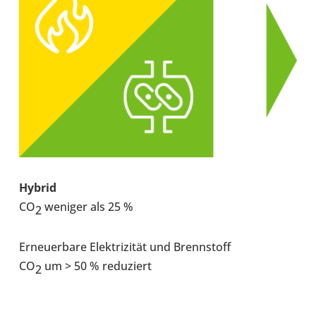
Hybrid
CO
weniger als 25 %
2
Erneu­er­bare Elek­tri­zi­tät und Brenn­stoff
CO
um > 50 % redu­ziert
2