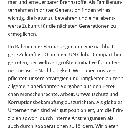
mer und erneu­er­ba­rer Brenn­stoffe. Als Fami­li­en­un­
ter­neh­men in dritter Genera­tion finden wir es
wichtig, die Natur zu bewah­ren und eine lebens­
werte Zukunft für die nächs­ten Genera­tio­nen zu
ermög­li­chen.
Im Rahmen der Bemü­hun­gen um eine nach­hal­ti­
gere Zukunft ist Oilon dem UN Global Compact bei­
getre­ten, der welt­weit größten Initia­tive für unter­
neh­me­ri­sche Nach­hal­tig­keit. Wir haben uns ver­
pflich­tet, unsere Stra­te­gien und Tätig­kei­ten an zehn
all­ge­mein aner­kann­ten Vor­ga­ben aus den Berei­
chen Men­schen­rechte, Arbeit, Umwelt­schutz und
Kor­rup­ti­ons­be­kämp­fung aus­zu­rich­ten. Als glo­ba­les
Unter­neh­men sind wir gut posi­tio­niert, um die Prin­
zi­pien sowohl durch interne Anstren­gun­gen als
auch durch Koope­ra­tio­nen zu fördern. Wir bieten