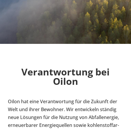
Ver­ant­wor­tung bei
Oilon
Oilon hat eine Ver­ant­wor­tung für die Zukunft der
Welt und ihrer Bewoh­ner. Wir ent­wi­ckeln ständig
neue Lösun­gen für die Nutzung von Abfall­ener­gie,
erneu­er­ba­rer Ener­gie­quel­len sowie koh­len­stoff­ar­