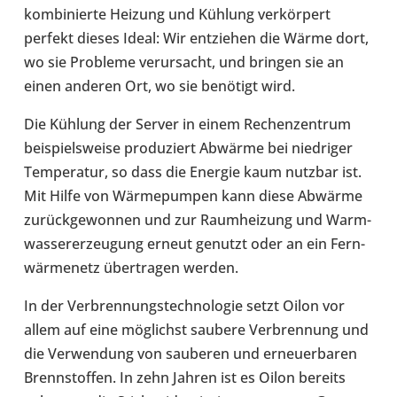
kom­bi­nierte Heizung und Kühlung ver­kör­pert
perfekt dieses Ideal: Wir ent­zie­hen die Wärme dort,
wo sie Pro­bleme ver­ur­sacht, und bringen sie an
einen anderen Ort, wo sie benö­tigt wird.
Die Kühlung der Server in einem Rechen­zen­trum
bei­spiels­weise pro­du­ziert Abwärme bei nied­ri­ger
Tem­pe­ra­tur, so dass die Energie kaum nutzbar ist.
Mit Hilfe von Wär­me­pum­pen kann diese Abwärme
zurück­ge­won­nen und zur Raum­hei­zung und Warm­
was­ser­er­zeu­gung erneut genutzt oder an ein Fern­
wär­me­netz über­tra­gen werden.
In der Ver­bren­nungs­tech­no­lo­gie setzt Oilon vor
allem auf eine mög­lichst saubere Ver­bren­nung und
die Ver­wen­dung von sau­be­ren und erneu­er­ba­ren
Brenn­stof­fen. In zehn Jahren ist es Oilon bereits