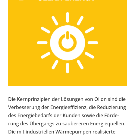
Die Kern­prin­zi­pien der Lösun­gen von Oilon sind die
Ver­bes­se­rung der Ener­gie­ef­fi­zi­enz, die Redu­zie­rung
des Ener­gie­be­darfs der Kunden sowie die För­de­
rung des Über­gangs zu sau­be­re­ren Ener­gie­quel­len.
Die mit indus­tri­el­len Wär­me­pum­pen rea­li­sierte