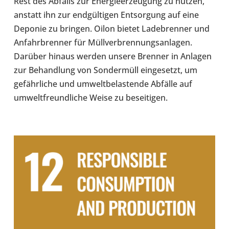
Rest des Abfalls zur Ener­gie­er­zeu­gung zu nutzen,
anstatt ihn zur end­gül­ti­gen Ent­sor­gung auf eine
Deponie zu bringen. Oilon bietet Lade­bren­ner und
Anfahr­bren­ner für Müll­ver­bren­nungs­an­la­gen.
Darüber hinaus werden unsere Brenner in Anlagen
zur Behand­lung von Son­der­müll ein­ge­setzt, um
gefähr­li­che und umwelt­be­las­tende Abfälle auf
umwelt­freund­li­che Weise zu besei­ti­gen.