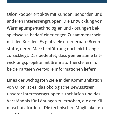
Oilon koope­riert aktiv mit Kunden, Behör­den und
anderen Inter­es­sen­grup­pen. Die Ent­wick­lung von
Wär­me­pum­pen­tech­no­lo­gien und -​lösungen bei­
spiels­weise bedarf einer engen Zusam­men­ar­beit
mit den Kunden. Es gibt viele erneu­er­bare Brenn­
stoffe, deren Markt­ein­füh­rung noch nicht lange
zurück­liegt. Das bedeu­tet, dass gemein­same Ent­
wick­lungs­pro­jekte mit Brenn­stoff­her­stel­lern für
beide Par­teien wert­volle Infor­ma­tio­nen liefern.
Eines der wich­tigs­ten Ziele in der Kom­mu­ni­ka­tion
von Oilon ist es, das öko­lo­gi­sche Bewusst­sein
unserer Inter­es­sen­grup­pen zu schär­fen und das
Ver­ständ­nis für Lösun­gen zu erhöhen, die den Kli­
ma­schutz fördern. Die tech­ni­schen Mög­lich­kei­ten