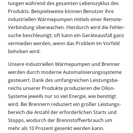
tun­gen während des gesam­ten Lebens­zy­klus des
Pro­dukts. Bei­spiels­weise können Benut­zer ihre
indus­tri­el­len Wär­me­pum­pen mittels einer Remote-​
Verbindung über­wa­chen. Hier­durch wird die Feh­ler­
su­che beschleu­nigt; oft kann ein Gerä­te­aus­fall ganz
ver­mie­den werden, wenn das Problem im Vorfeld
behoben wird.
Unsere indus­tri­el­len Wär­me­pum­pen und Brenner
werden durch moderne Auto­ma­ti­sie­rungs­sys­teme
gesteu­ert. Dank des umfang­rei­chen Leis­tungs­be­
reichs unserer Pro­dukte pro­du­zie­ren die Oilon-​
Systeme jeweils nur so viel Energie, wie benö­tigt
wird. Bei Bren­nern redu­ziert ein großer Leis­tungs­
be­reich die Anzahl der erfor­der­li­chen Starts und
Stopps, wodurch der Brenn­stoff­ver­brauch um
mehr als 10 Prozent gesenkt werden kann.