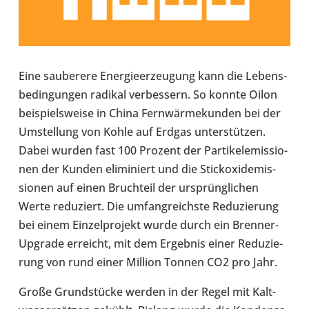
Eine sau­be­rere Ener­gie­er­zeu­gung kann die Lebens­
be­din­gun­gen radikal ver­bes­sern. So konnte Oilon
bei­spiels­weise in China Fern­wär­me­kun­den bei der
Umstel­lung von Kohle auf Erdgas unter­stüt­zen.
Dabei wurden fast 100 Prozent der Par­ti­kel­emis­sio­
nen der Kunden eli­mi­niert und die Stick­oxid­emis­
sio­nen auf einen Bruch­teil der ursprüng­li­chen
Werte redu­ziert. Die umfang­reichste Redu­zie­rung
bei einem Ein­zel­pro­jekt wurde durch ein Brenner-​
Upgrade erreicht, mit dem Ergeb­nis einer Redu­zie­
rung von rund einer Million Tonnen CO2 pro Jahr.
Große Grund­stü­cke werden in der Regel mit Kalt­