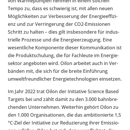
von Wär­me­pum­pen nehmen in einem solchen
Tempo zu, dass es schwie­rig ist, mit allen neuen
Mög­lich­kei­ten zur Ver­bes­se­rung der Ener­gie­ef­fi­zi­
enz und zur Ver­rin­ge­rung der CO2-​Emissionen
Schritt zu halten – dies gilt ins­be­son­dere für indus­
tri­elle Pro­zesse und die Ener­gie­er­zeu­gung. Eine
wesent­li­che Kom­po­nente dieser Kom­mu­ni­ka­tion ist
die Pro­dukt­schu­lung, die für Fach­leute im Ener­gie­
sek­tor ange­bo­ten wird. Oilon arbei­tet auch in Ver­
bän­den mit, die sich für die breite Ein­füh­rung
umwelt­freund­li­cher Ener­gie­tech­no­lo­gien ein­set­zen.
Im Jahr 2022 trat Oilon der Initia­tive Science Based
Targets bei und zählt damit zu den 3.000 bahn­bre­
chen­den Unter­neh­men. Wei­ter­hin gehört Oilon zu
den 1.000 Orga­ni­sa­tio­nen, die das ambi­tio­nierte 1,5
°C-Ziel der Initia­tive zur Redu­zie­rung ihrer Emis­sio­