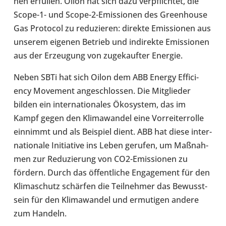
nen erfül­len. Oilon hat sich dazu ver­pflich­tet, die
Scope-1- und Scope-2-​Emissionen des Green­house
Gas Pro­to­col zu redu­zie­ren: direkte Emis­sio­nen aus
unserem eigenen Betrieb und indi­rekte Emis­sio­nen
aus der Erzeu­gung von zuge­kauf­ter Energie.
Neben SBTi hat sich Oilon dem ABB Energy Effi­ci­
ency Movement ange­schlos­sen. Die Mit­glie­der
bilden ein inter­na­tio­na­les Öko­sys­tem, das im
Kampf gegen den Kli­ma­wan­del eine Vor­rei­ter­rolle
ein­nimmt und als Bei­spiel dient. ABB hat diese inter­
na­tio­nale Initia­tive ins Leben gerufen, um Maß­nah­
men zur Redu­zie­rung von CO2-​Emissionen zu
fördern. Durch das öffent­li­che Enga­ge­ment für den
Kli­ma­schutz schär­fen die Teil­neh­mer das Bewusst­
sein für den Kli­ma­wan­del und ermu­ti­gen andere
zum Handeln.