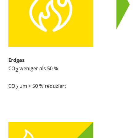
Erdgas
CO
weniger als 50 %
2
CO
um > 50 % redu­ziert
2