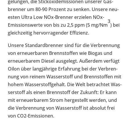
gelun­gen, die Stick­oxid­emis­sio­nen unserer Gas­
bren­ner um 80-90 Prozent zu senken. Unsere neu­
es­ten Ultra Low NOx-​Brenner erzie­len NOx-​
3
Emissionswerte von bis zu 2,5 ppm (5 mg/Nm
) bei
gleich­zei­tig her­vor­ra­gen­der Effi­zi­enz.
Unsere Stan­dard­bren­ner sind für die Ver­bren­nung
von erneu­er­ba­ren Brenn­stof­fen wie Biogas und
erneu­er­ba­rem Diesel aus­ge­legt. Außer­dem verfügt
Oilon über lang­jäh­rige Erfah­rung bei der Ver­bren­
nung von reinem Was­ser­stoff und Brenn­stof­fen mit
hohem Was­ser­stoff­ge­halt. Die Welt betrach­tet Was­
ser­stoff als einen Brenn­stoff der Zukunft: Er kann
mit erneu­er­ba­rem Strom her­ge­stellt werden, und
die Ver­bren­nung von Was­ser­stoff ist absolut frei
von CO2-​Emissionen.