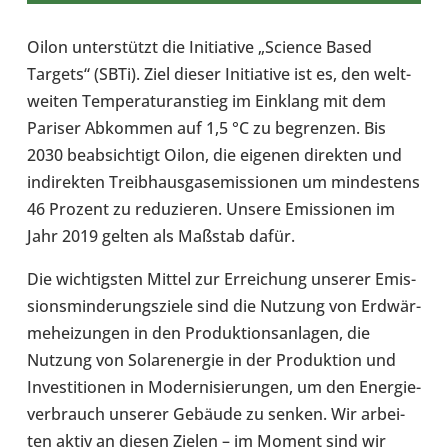
Oilon unter­stützt die Initia­tive „Science Based
Targets“ (SBTi). Ziel dieser Initia­tive ist es, den welt­
wei­ten Tem­pe­ra­tur­an­stieg im Ein­klang mit dem
Pariser Abkom­men auf 1,5 °C zu begren­zen. Bis
2030 beab­sich­tigt Oilon, die eigenen direk­ten und
indi­rek­ten Treib­haus­gas­emis­sio­nen um min­des­tens
46 Prozent zu redu­zie­ren. Unsere Emis­sio­nen im
Jahr 2019 gelten als Maßstab dafür.
Die wich­tigs­ten Mittel zur Errei­chung unserer Emis­
si­ons­min­de­rungs­ziele sind die Nutzung von Erd­wär­
me­hei­zun­gen in den Pro­duk­ti­ons­an­la­gen, die
Nutzung von Solar­ener­gie in der Pro­duk­tion und
Inves­ti­tio­nen in Moder­ni­sie­run­gen, um den Ener­gie­
ver­brauch unserer Gebäude zu senken. Wir arbei­
ten aktiv an diesen Zielen – im Moment sind wir