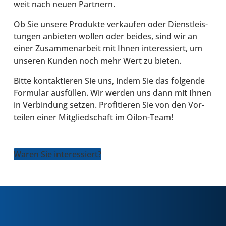
weit nach neuen Part­nern.
Ob Sie unsere Pro­dukte ver­kau­fen oder Dienst­leis­
tun­gen anbie­ten wollen oder beides, sind wir an
einer Zusam­men­ar­beit mit Ihnen inter­es­siert, um
unseren Kunden noch mehr Wert zu bieten.
Bitte kon­tak­tie­ren Sie uns, indem Sie das fol­gende
For­mu­lar aus­fül­len. Wir werden uns dann mit Ihnen
in Ver­bin­dung setzen. Pro­fi­tie­ren Sie von den Vor­
tei­len einer Mit­glied­schaft im Oilon-​Team!
Waren Sie inter­es­siert?