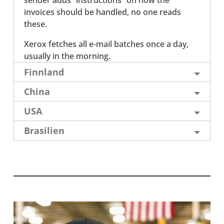
sender adds “inst­ruc­tions” on how the
invoices should be handled, no one reads
these.
Xerox fetches all e-mail batches once a day,
usually in the morning.
Finn­land
China
USA
Bra­si­lien