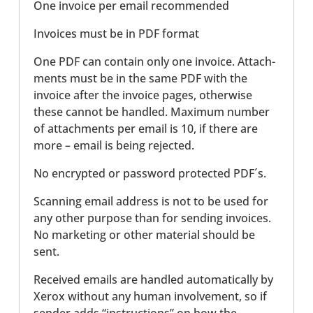
One invoice per email recom­men­ded
Invoices must be in PDF format
One PDF can contain only one invoice. Attach­
ments must be in the same PDF with the
invoice after the invoice pages, other­wise
these cannot be handled. Maximum number
of attach­ments per email is 10, if there are
more – email is being rejec­ted.
No encryp­ted or pass­word pro­tec­ted PDF´s.
Scan­ning email address is not to be used for
any other purpose than for sending invoices.
No mar­ke­ting or other mate­rial should be
sent.
Recei­ved emails are handled auto­ma­ti­cally by
Xerox without any human invol­vement, so if