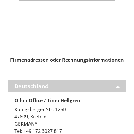
Fir­men­adres­sen oder Rech­nungs­in­for­ma­tio­nen
Deutsch­land
Oilon Office / Timo Hell­gren
Königs­ber­ger Str. 125B
47809, Krefeld
GERMANY
Tel: +49 172 3027 817