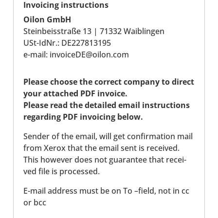
Invoi­cing inst­ruc­tions
Oilon GmbH
Stein­beis­straße 13 | 71332 Waib­lin­gen
USt-​IdNr.: DE227813195
e-mail: invoi­ceDE@oilon.com
Please choose the correct company to direct
your atta­ched PDF invoice.
Please read the detailed email inst­ruc­tions
regar­ding PDF invoi­cing below.
Sender of the email, will get con­fir­ma­tion mail
from Xerox that the email sent is recei­ved.
This however does not gua­ran­tee that recei­
ved file is pro­ces­sed.
E-mail address must be on To –field, not in cc
or bcc