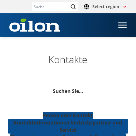
Select region
Suche
nach:
Kon­takte
Suchen Sie…
Person oder Kontakt
Kon­takt­in­for­ma­tio­nen Ver­triebs­part­ner und
Service