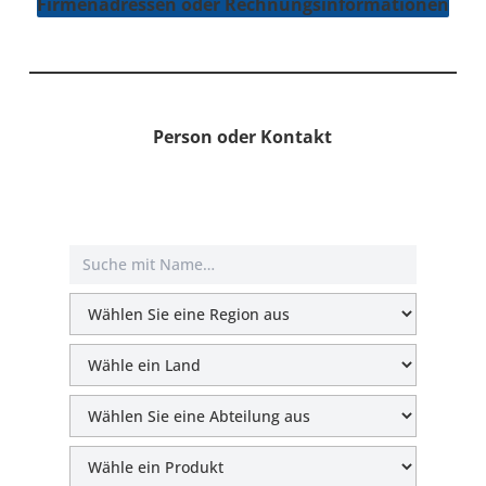
Fir­men­adres­sen oder Rech­nungs­in­for­ma­tio­nen
Person oder Kontakt